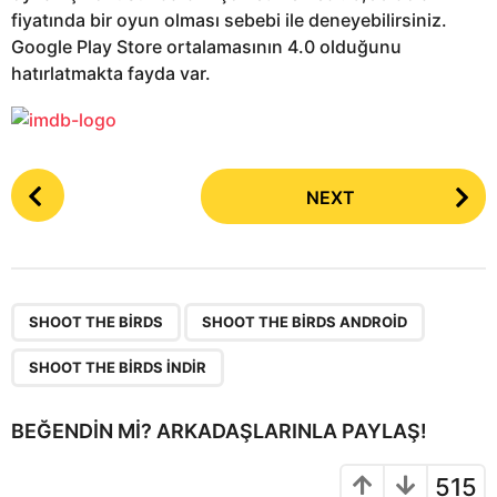
fiyatında bir oyun olması sebebi ile deneyebilirsiniz.
Google Play Store ortalamasının 4.0 olduğunu
hatırlatmakta fayda var.
P
NEXT
o
s
t
P
,
,
a
SHOOT THE BIRDS
SHOOT THE BIRDS ANDROID
g
SHOOT THE BIRDS INDIR
i
n
BEĞENDIN MI? ARKADAŞLARINLA PAYLAŞ!
a
t
515