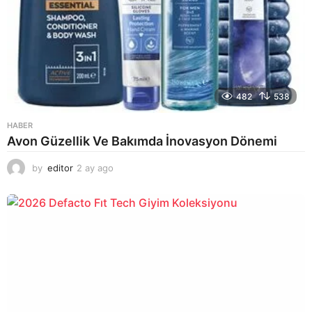
482
538
HABER
Avon Güzellik Ve Bakımda İnovasyon Dönemi
by
editor
2 ay ago
2
a
y
a
g
o