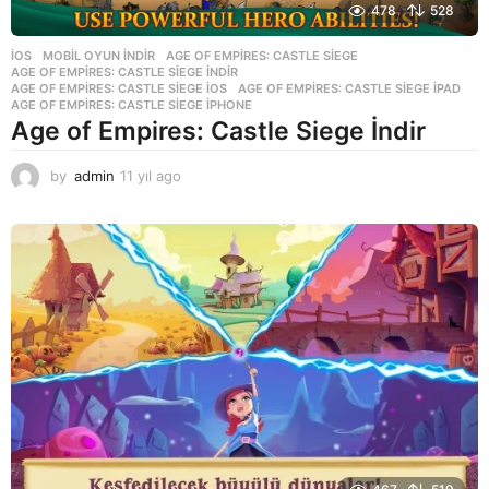
478
528
İOS
,
MOBIL OYUN INDIR
AGE OF EMPIRES: CASTLE SIEGE
,
AGE OF EMPIRES: CASTLE SIEGE INDIR
,
AGE OF EMPIRES: CASTLE SIEGE IOS
,
AGE OF EMPIRES: CASTLE SIEGE IPAD
,
AGE OF EMPIRES: CASTLE SIEGE IPHONE
Age of Empires: Castle Siege İndir
by
admin
11 yıl ago
1
1
y
ı
l
a
g
o