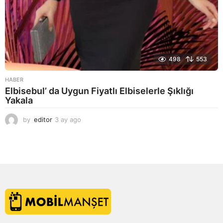
498
553
HABER
Elbisebul’ da Uygun Fiyatlı Elbiselerle Şıklığı
Yakala
by
editor
3 ay ago
2
a
y
a
g
o