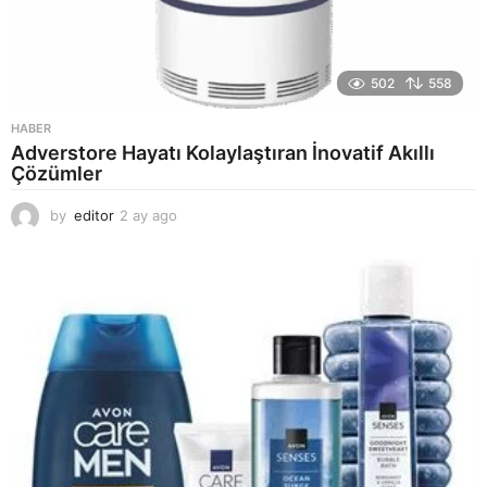
502
558
HABER
Adverstore Hayatı Kolaylaştıran İnovatif Akıllı
Çözümler
by
editor
2 ay ago
2
a
y
a
g
o