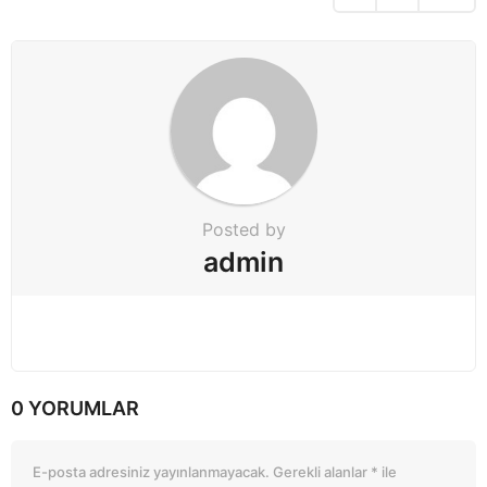
i
o
n
Posted by
admin
0 YORUMLAR
E-posta adresiniz yayınlanmayacak.
Gerekli alanlar
*
ile