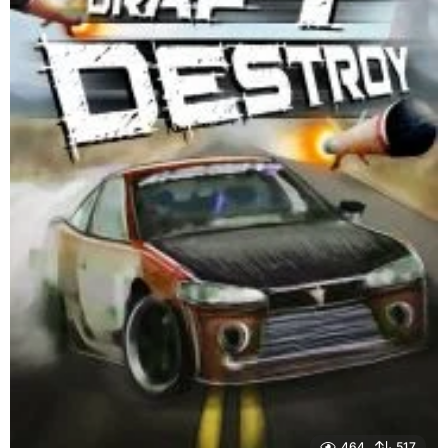
464
517