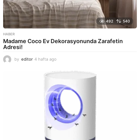
492
540
HABER
Madame Coco Ev Dekorasyonunda Zarafetin
Adresi!
by
editor
4 hafta ago
2
a
y
a
g
o