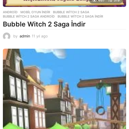
467
519
ANDROID
,
MOBIL OYUN INDIR
BUBBLE WITCH 2 SAGA
,
BUBBLE WITCH 2 SAGA ANDROID
,
BUBBLE WITCH 2 SAGA INDIR
Bubble Witch 2 Saga İndir
by
admin
11 yıl ago
1
1
y
ı
l
a
g
o