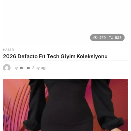
479
533
HABER
2026 Defacto Fıt Tech Giyim Koleksiyonu
by
editor
3 ay ago
2
a
y
a
g
o