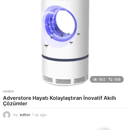
g
o
502
558
HABER
Adverstore Hayatı Kolaylaştıran İnovatif Akıllı
Çözümler
by
editor
1 ay ago
2
a
y