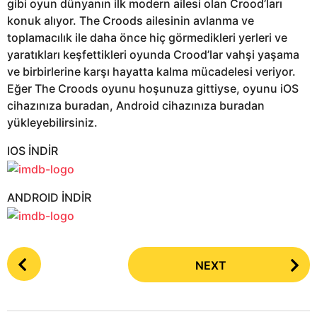
gibi oyun dünyanın ilk modern ailesi olan Crood’ları
konuk alıyor. The Croods ailesinin avlanma ve
toplamacılık ile daha önce hiç görmedikleri yerleri ve
yaratıkları keşfettikleri oyunda Crood’lar vahşi yaşama
ve birbirlerine karşı hayatta kalma mücadelesi veriyor.
Eğer The Croods oyunu hoşunuza gittiyse, oyunu iOS
cihazınıza buradan, Android cihazınıza buradan
yükleyebilirsiniz.
IOS İNDİR
ANDROID İNDİR
P
NEXT
o
s
t