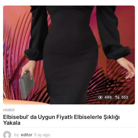
y
a
g
o
498
553
HABER
Elbisebul’ da Uygun Fiyatlı Elbiselerle Şıklığı
Yakala
by
editor
3 ay ago
2