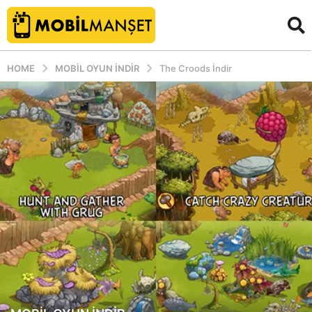
HOME
MOBIL OYUN INDIR
The Croods İndir