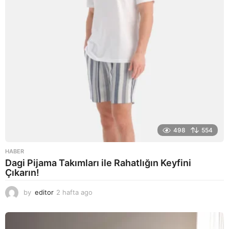
o
498
554
HABER
Dagi Pijama Takımları ile Rahatlığın Keyfini
Çıkarın!
by
editor
2 hafta ago
2
a
y
a