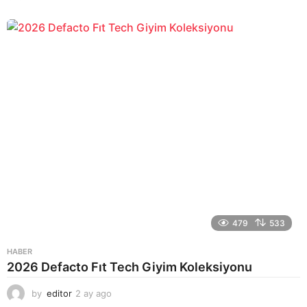
a
y
a
g
o
479
533
HABER
2026 Defacto Fıt Tech Giyim Koleksiyonu
by
editor
2 ay ago
2
a