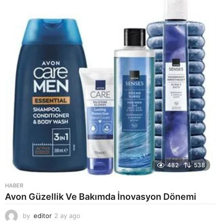
a
g
o
482
538
HABER
Avon Güzellik Ve Bakımda İnovasyon Dönemi
by
editor
2 ay ago
2