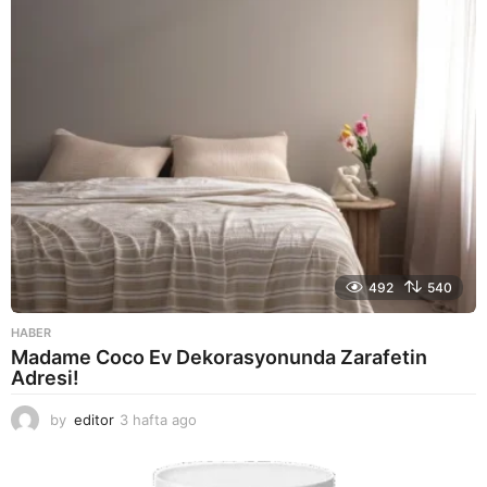
g
o
492
540
HABER
Madame Coco Ev Dekorasyonunda Zarafetin
Adresi!
by
editor
3 hafta ago
2
a
y
a