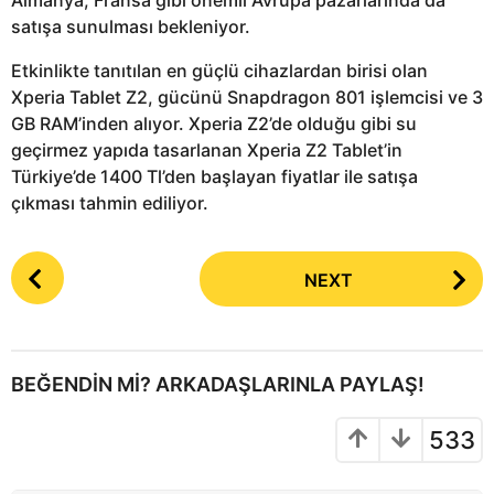
satışa sunulması bekleniyor.
Etkinlikte tanıtılan en güçlü cihazlardan birisi olan
Xperia Tablet Z2, gücünü Snapdragon 801 işlemcisi ve 3
GB RAM’inden alıyor. Xperia Z2’de olduğu gibi su
geçirmez yapıda tasarlanan Xperia Z2 Tablet’in
Türkiye’de 1400 Tl’den başlayan fiyatlar ile satışa
çıkması tahmin ediliyor.
P
NEXT
o
s
t
P
BEĞENDIN MI? ARKADAŞLARINLA PAYLAŞ!
a
g
533
i