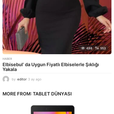
498
553
HABER
Elbisebul’ da Uygun Fiyatlı Elbiselerle Şıklığı
Yakala
by
editor
3 ay ago
2
a
y
MORE FROM:
TABLET DÜNYASI
a
g
o