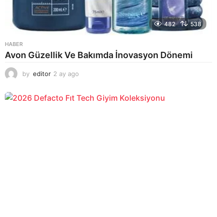
482
538
HABER
Avon Güzellik Ve Bakımda İnovasyon Dönemi
by
editor
2 ay ago
2
a
y
a
g
o