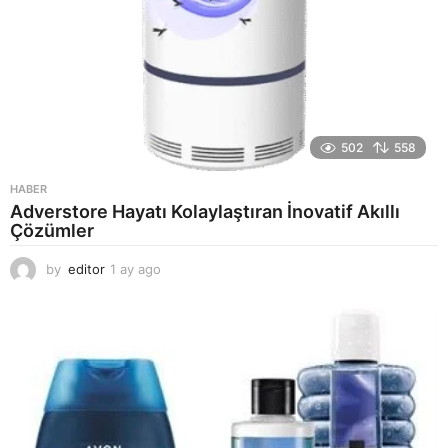
502
558
HABER
Adverstore Hayatı Kolaylaştıran İnovatif Akıllı
Çözümler
by
editor
1 ay ago
2
a
y
a
g
o