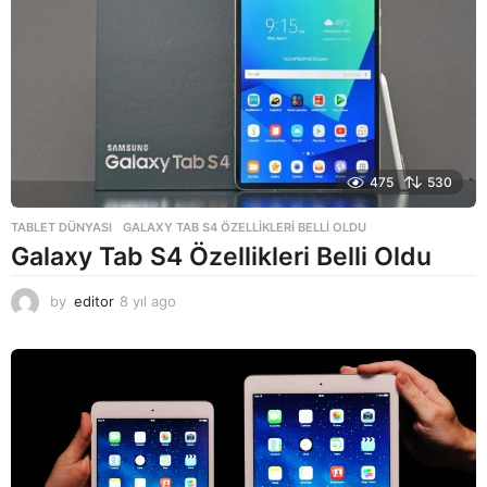
g
o
475
530
TABLET DÜNYASI
GALAXY TAB S4 ÖZELLIKLERI BELLI OLDU
Galaxy Tab S4 Özellikleri Belli Oldu
by
editor
8 yıl ago
8
y
ı
l
a
g
o