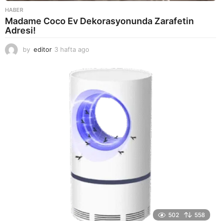
HABER
Madame Coco Ev Dekorasyonunda Zarafetin
Adresi!
by
editor
3 hafta ago
2
a
y
a
g
o
502
558