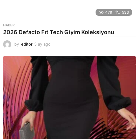
479
533
HABER
2026 Defacto Fıt Tech Giyim Koleksiyonu
by
editor
3 ay ago
2
a
y
a
g
o