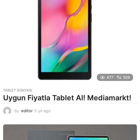
477
529
TABLET DÜNYASI
Uygun Fiyatla Tablet Al! Mediamarkt!
by
editor
5 yıl ago
5
y
ı
l
a