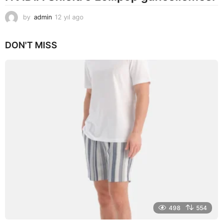
by
admin
12 yıl ago
1
2
y
DON'T MISS
ı
l
a
g
o
498
554