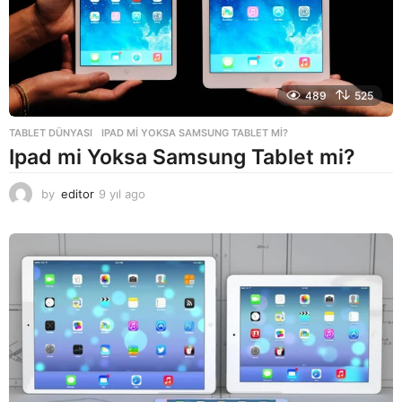
489
525
TABLET DÜNYASI
IPAD MI YOKSA SAMSUNG TABLET MI?
Ipad mi Yoksa Samsung Tablet mi?
by
editor
9 yıl ago
9
y
ı
l
a
g
o