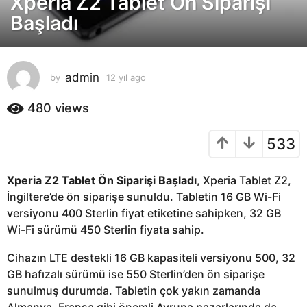
Xperia Z2 Tablet Ön Siparişi
y
Başladı
ı
l
a
admin
by
12 yıl ago
1
g
2
o
y
480
views
1
ı
2
l
533
a
y
g
ı
o
l
Xperia Z2 Tablet Ön Siparişi Başladı
, Xperia Tablet Z2,
a
İngiltere’de ön siparişe sunuldu. Tabletin 16 GB Wi-Fi
g
versiyonu 400 Sterlin fiyat etiketine sahipken, 32 GB
o
Wi-Fi sürümü 450 Sterlin fiyata sahip.
Cihazın LTE destekli 16 GB kapasiteli versiyonu 500, 32
GB hafızalı sürümü ise 550 Sterlin’den ön siparişe
sunulmuş durumda. Tabletin çok yakın zamanda
Almanya, Fransa gibi önemli Avrupa pazarlarında da