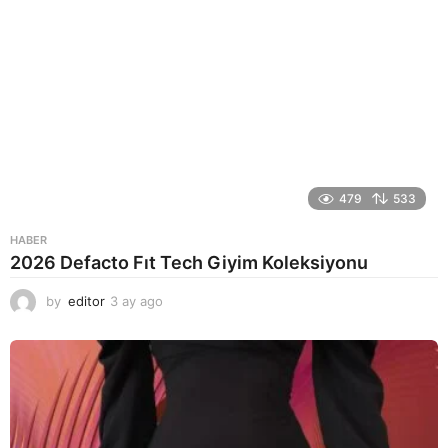
479
533
HABER
2026 Defacto Fıt Tech Giyim Koleksiyonu
by
editor
3 ay ago
2
a
y
a
g
o