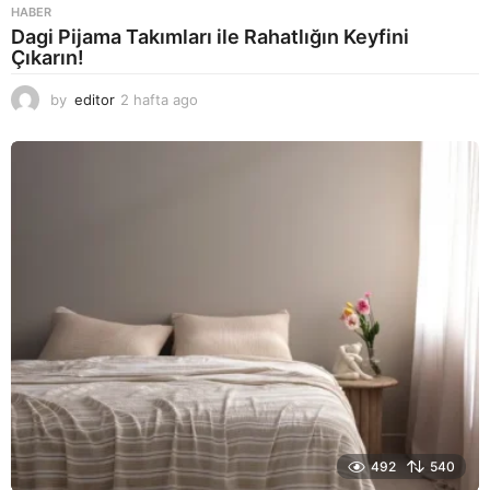
HABER
Dagi Pijama Takımları ile Rahatlığın Keyfini
Çıkarın!
by
editor
2 hafta ago
2
a
y
a
g
o
492
540