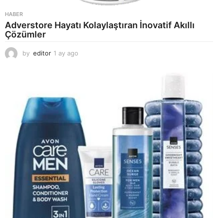
HABER
Adverstore Hayatı Kolaylaştıran İnovatif Akıllı
Çözümler
by
editor
1 ay ago
2
a
y
a
g
o