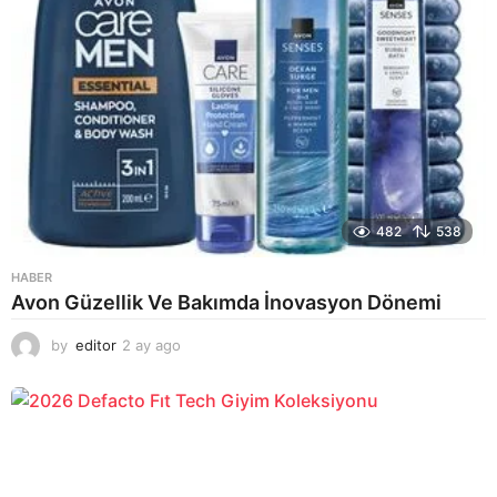
482
538
HABER
Avon Güzellik Ve Bakımda İnovasyon Dönemi
by
editor
2 ay ago
2
a
y
a
g
o