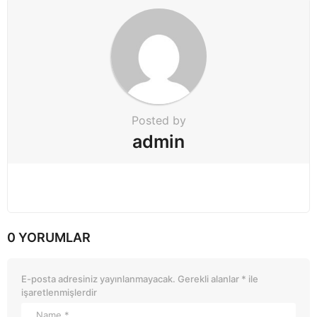
n
a
t
i
o
n
Posted by
admin
0 YORUMLAR
E-posta adresiniz yayınlanmayacak.
Gerekli alanlar
*
ile
işaretlenmişlerdir