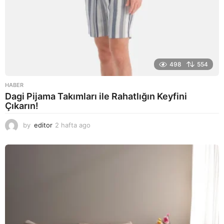
498
554
HABER
Dagi Pijama Takımları ile Rahatlığın Keyfini
Çıkarın!
by
editor
2 hafta ago
2
a
y
a
g
o