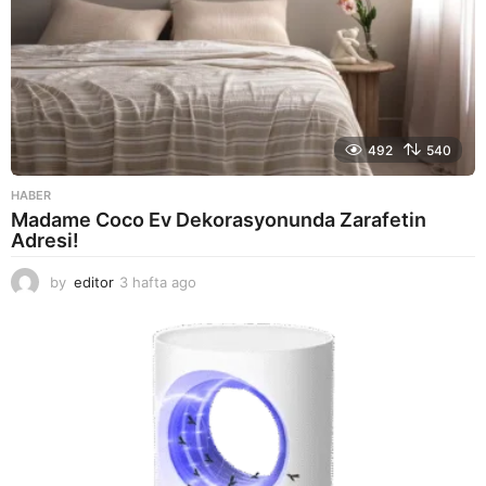
492
540
HABER
Madame Coco Ev Dekorasyonunda Zarafetin
Adresi!
by
editor
3 hafta ago
2
a
y
a
g
o