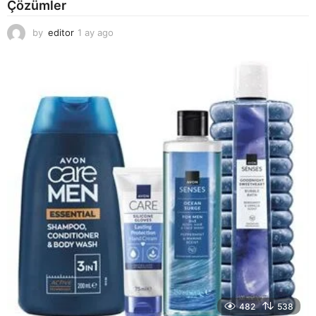
Çözümler
by
editor
1 ay ago
2
a
y
a
g
o
482
538