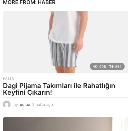
MORE FROM:
HABER
ı
l
a
g
o
498
554
HABER
Dagi Pijama Takımları ile Rahatlığın
Keyfini Çıkarın!
by
editor
2 hafta ago
2
a
y
a
g