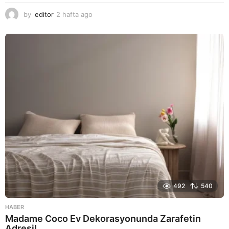
by
editor
2 hafta ago
2
a
y
a
g
o
492
540
HABER
Madame Coco Ev Dekorasyonunda Zarafetin
Adresi!