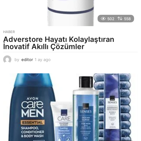
502
558
HABER
Adverstore Hayatı Kolaylaştıran
İnovatif Akıllı Çözümler
by
editor
1 ay ago
2
a
y
a
g
o