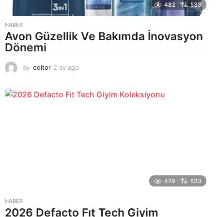
482
538
HABER
Avon Güzellik Ve Bakımda İnovasyon
Dönemi
by
editor
2 ay ago
2
a
y
a
g
o
479
533
HABER
2026 Defacto Fıt Tech Giyim