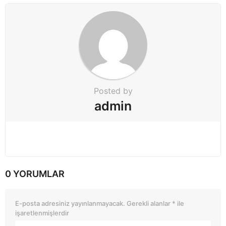
i
o
n
Posted by
admin
0 YORUMLAR
E-posta adresiniz yayınlanmayacak.
Gerekli alanlar
*
ile
işaretlenmişlerdir