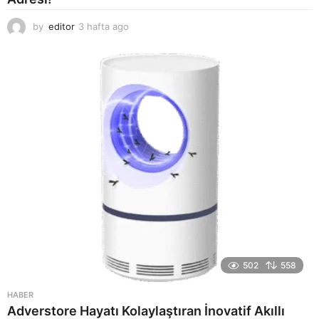
by
editor
3 hafta ago
2
a
y
a
g
o
502
558
HABER
Adverstore Hayatı Kolaylaştıran İnovatif Akıllı