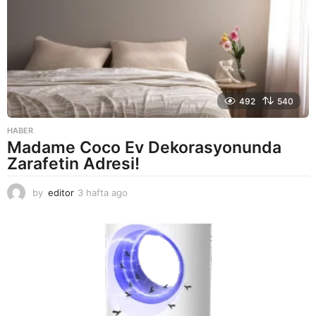
o
492
540
HABER
Madame Coco Ev Dekorasyonunda
Zarafetin Adresi!
by
editor
3 hafta ago
2
a
y
a
g
o