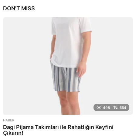
y
DON'T MISS
a
g
o
498
554
HABER
Dagi Pijama Takımları ile Rahatlığın Keyfini
Çıkarın!