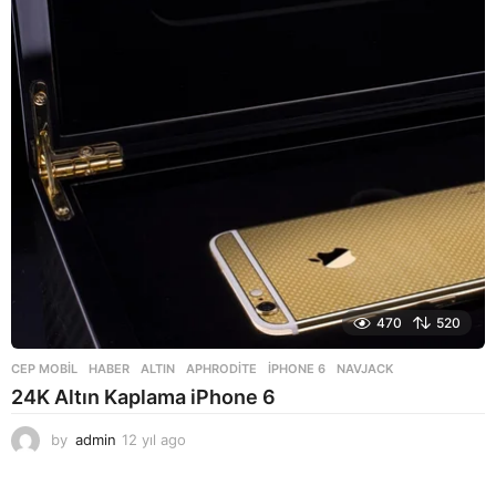
470
520
CEP MOBIL
,
HABER
ALTIN
,
APHRODITE
,
IPHONE 6
,
NAVJACK
24K Altın Kaplama iPhone 6
by
admin
12 yıl ago
1
2
y