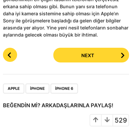
erkana sahip olması gibi. Bunun yanı sıra telefonun
daha iyi kamera sistemine sahip olması için Apple’ın
Sony ile görüşmelere başladığı da gelen diğer bilgiler
arasında yer alıyor. Yine yeni nesil telefonların sonbahar
aylarında gelecek olması büyük bir ihtimal.
P
NEXT
o
s
t
P
,
,
a
APPLE
IPHONE
IPHONE 6
g
i
BEĞENDIN MI? ARKADAŞLARINLA PAYLAŞ!
n
a
529
t