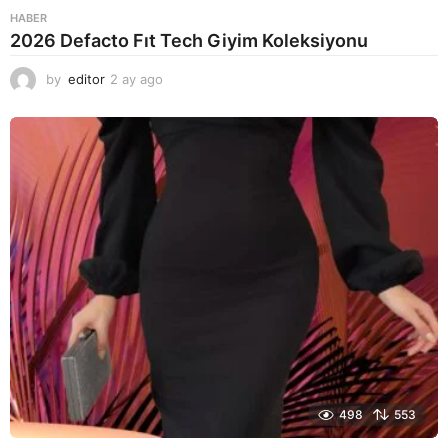
HABER
2026 Defacto Fıt Tech Giyim Koleksiyonu
by
editor
2 ay ago
2
a
y
a
g
o
498
553