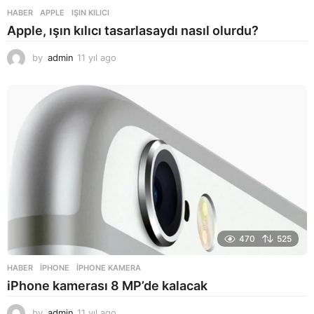
HABER
APPLE
,
IŞIN KILICI
Apple, ışın kılıcı tasarlasaydı nasıl olurdu?
by
admin
11 yıl ago
1
1
y
ı
l
a
g
o
470
525
HABER
IPHONE
,
IPHONE KAMERA
iPhone kamerası 8 MP’de kalacak
by
admin
11 yıl ago
1