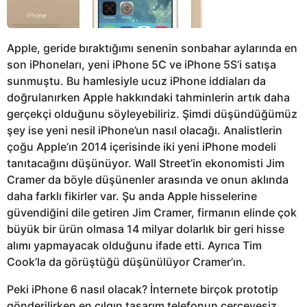
Apple, geride bıraktığımı senenin sonbahar aylarında en
son iPhoneları, yeni iPhone 5C ve iPhone 5S’i satışa
sunmuştu. Bu hamlesiyle ucuz iPhone iddiaları da
doğrulanırken Apple hakkındaki tahminlerin artık daha
gerçekçi olduğunu söyleyebiliriz. Şimdi düşündüğümüz
şey ise yeni nesil iPhone’un nasıl olacağı. Analistlerin
çoğu Apple’ın 2014 içerisinde iki yeni iPhone modeli
tanıtacağını düşünüyor. Wall Street’in ekonomisti Jim
Cramer da böyle düşünenler arasında ve onun aklında
daha farklı fikirler var. Şu anda Apple hisselerine
güvendiğini dile getiren Jim Cramer, firmanın elinde çok
büyük bir ürün olmasa 14 milyar dolarlık bir geri hisse
alımı yapmayacak olduğunu ifade etti. Ayrıca Tim
Cook’la da görüştüğü düşünülüyor Cramer’ın.
Peki iPhone 6 nasıl olacak? İnternete birçok prototip
gönderilirken en çılgın tasarım telefonun çerçevesiz