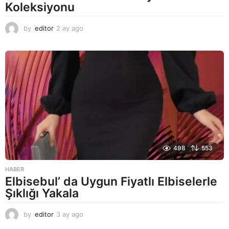
Koleksiyonu
by
editor
2 ay ago
2
a
y
a
g
o
498
553
HABER
Elbisebul’ da Uygun Fiyatlı Elbiselerle
Şıklığı Yakala
by
editor
3 ay ago
2
a