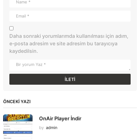
Daha sonraki yorumlarımda kullanılması için adım,
e-posta adresim ve site adresim bu tarayıcıya
kaydedilsin.
ÖNCEKI YAZI
OnAir Player İndir
by
admin