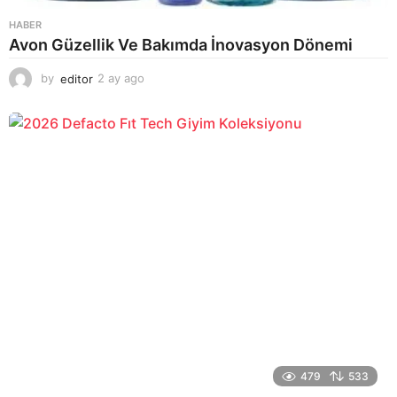
HABER
Avon Güzellik Ve Bakımda İnovasyon Dönemi
by
editor
2 ay ago
2
a
y
a
g
o
479
533