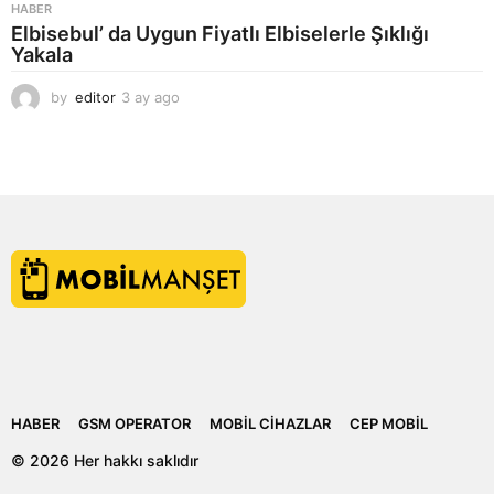
HABER
Elbisebul’ da Uygun Fiyatlı Elbiselerle Şıklığı
Yakala
by
editor
3 ay ago
2
a
y
a
g
o
HABER
GSM OPERATOR
MOBIL CIHAZLAR
CEP MOBIL
© 2026 Her hakkı saklıdır