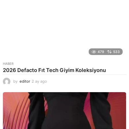
479
533
HABER
2026 Defacto Fıt Tech Giyim Koleksiyonu
by
editor
2 ay ago
2
a
y
a
g
o