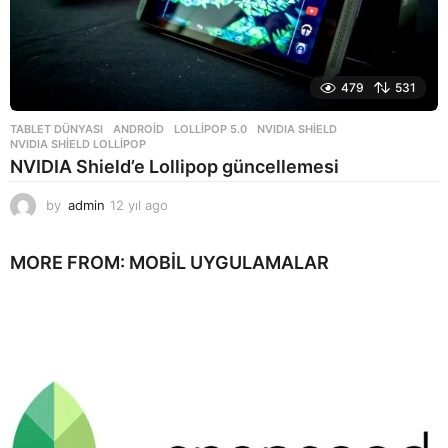
479
531
TABLET DÜNYASI
ANDROID
,
LOLLIPOP 5.0
,
NVIDIA SHIELD
,
NVIDIA SHIELD LOLLIPOP
NVIDIA Shield’e Lollipop güncellemesi
by
admin
12 yıl ago
1
2
y
MORE FROM:
MOBIL UYGULAMALAR
ı
l
a
g
o