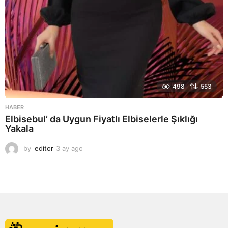
498
553
HABER
Elbisebul’ da Uygun Fiyatlı Elbiselerle Şıklığı
Yakala
by
editor
3 ay ago
2
a
y
a
g
o