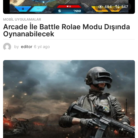
494
547
MOBIL UYGULAMALAR
Arcade İle Battle Rolae Modu Dışında
Oynanabilecek
by
editor
6 yıl ago
6
y
ı
l
a
g
o