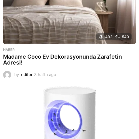
492
540
HABER
Madame Coco Ev Dekorasyonunda Zarafetin
Adresi!
by
editor
3 hafta ago
2
a
y
a
g
o