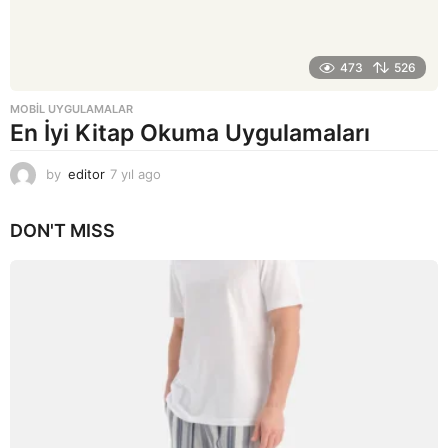
473
526
MOBIL UYGULAMALAR
En İyi Kitap Okuma Uygulamaları
by
editor
7 yıl ago
7
y
ı
DON'T MISS
l
a
g
o