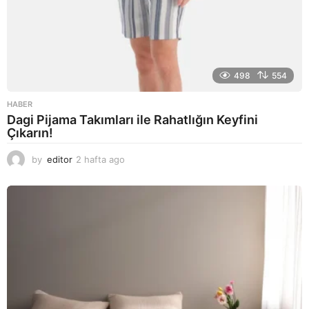
498
554
HABER
Dagi Pijama Takımları ile Rahatlığın Keyfini
Çıkarın!
by
editor
2 hafta ago
2
a
y
a
g
o