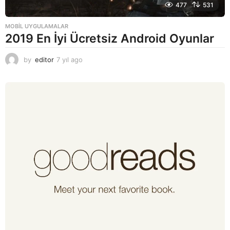
477
531
MOBIL UYGULAMALAR
2019 En İyi Ücretsiz Android Oyunlar
by
editor
7 yıl ago
7
y
ı
l
a
g
o