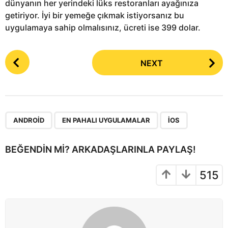
dünyanın her yerindeki lüks restoranları ayağınıza
getiriyor. İyi bir yemeğe çıkmak istiyorsanız bu
uygulamaya sahip olmalısınız, ücreti ise 399 dolar.
P
NEXT
o
s
t
P
,
,
a
ANDROID
EN PAHALI UYGULAMALAR
IOS
g
i
BEĞENDIN MI? ARKADAŞLARINLA PAYLAŞ!
n
a
515
t
i
o