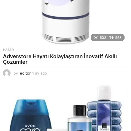
502
558
HABER
Adverstore Hayatı Kolaylaştıran İnovatif Akıllı
Çözümler
by
editor
1 ay ago
2
a
y
a
g
o