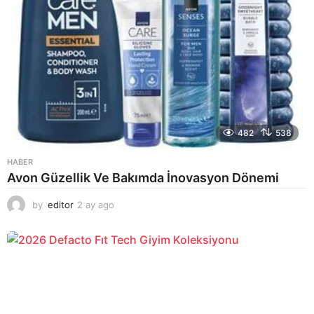
482
538
HABER
Avon Güzellik Ve Bakımda İnovasyon Dönemi
by
editor
2 ay ago
2
a
y
a
g
o