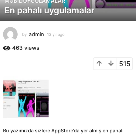
MOBIL UYGULAMALAR
1
En pahalı uygulamalar
3
y
ı
l
admin
by
13 yıl ago
1
a
3
g
y
463
views
o
ı
l
1
515
a
3
g
y
o
ı
l
a
g
o
Bu yazımızda sizlere AppStore’da yer almış en pahalı