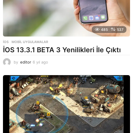
485
537
İOS
,
MOBIL UYGULAMALAR
İOS 13.3.1 BETA 3 Yenilikleri İle Çıktı
by
editor
6 yıl ago
6
y
ı
l
a
g
o