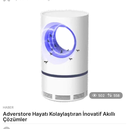
a
y
a
g
o
502
558
HABER
Adverstore Hayatı Kolaylaştıran İnovatif Akıllı
Çözümler