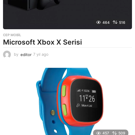
464
516
CEP MOBIL
Microsoft Xbox X Serisi
by
editor
7 yıl ago
7
y
ı
l
a
g
o
457
509