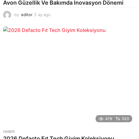
Avon Güzellik Ve Bakımda İnovasyon Dönemi
by
editor
2 ay ago
2
a
y
a
g
o
479
533
HABER
2026 Defacto Fıt Tech Giyim Koleksiyonu