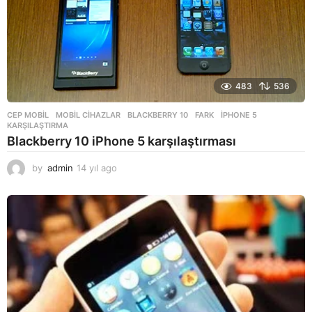
o
483
536
CEP MOBIL
,
MOBIL CIHAZLAR
BLACKBERRY 10
,
FARK
,
IPHONE 5
,
KARŞILAŞTIRMA
Blackberry 10 iPhone 5 karşılaştırması
by
admin
14 yıl ago
1
4
y
ı
l
a
g
o