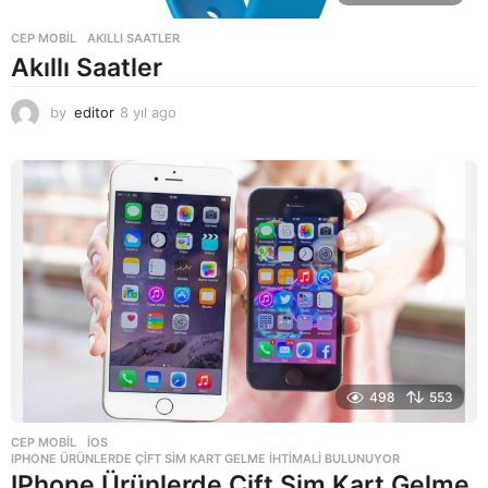
CEP MOBIL
AKILLI SAATLER
Akıllı Saatler
by
editor
8 yıl ago
8
y
ı
l
a
g
o
498
553
CEP MOBIL
,
IOS
IPHONE ÜRÜNLERDE ÇIFT SIM KART GELME İHTIMALI BULUNUYOR
IPhone Ürünlerde Çift Sim Kart Gelme