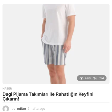
a
g
o
498
554
HABER
Dagi Pijama Takımları ile Rahatlığın Keyfini
Çıkarın!
by
editor
2 hafta ago
2