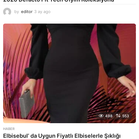
by
editor
3 ay ago
2
a
y
a
g
o
498
553
HABER
Elbisebul’ da Uygun Fiyatlı Elbiselerle Şıklığı