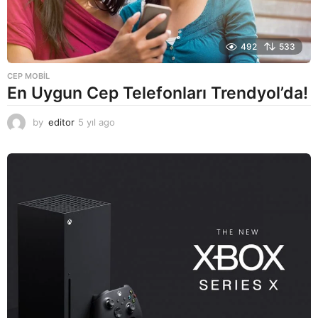
492
533
CEP MOBIL
En Uygun Cep Telefonları Trendyol’da!
by
editor
5 yıl ago
5
y
ı
l
a
g
o