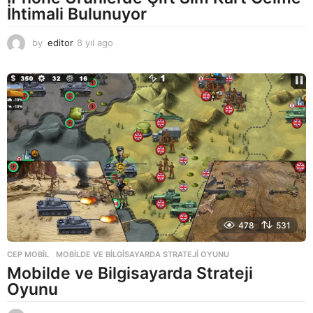
İhtimali Bulunuyor
by
editor
8 yıl ago
8
y
ı
l
a
g
o
478
531
CEP MOBIL
MOBILDE VE BILGISAYARDA STRATEJI OYUNU
Mobilde ve Bilgisayarda Strateji
Oyunu