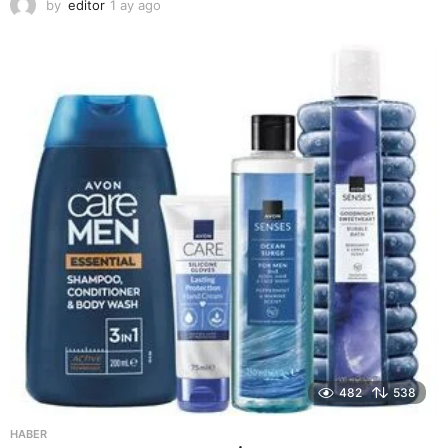
by
editor
1 ay ago
2
a
y
a
g
o
482
538
HABER