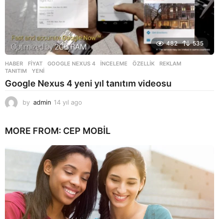
482
535
HABER
FIYAT
,
GOOGLE NEXUS 4
,
INCELEME
,
ÖZELLIK
,
REKLAM
,
TANITIM
,
YENI
Google Nexus 4 yeni yıl tanıtım videosu
by
admin
14 yıl ago
1
4
y
MORE FROM:
CEP MOBIL
ı
l
a
g
o