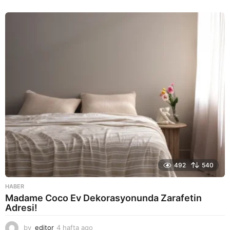
a
y
a
g
o
492
540
HABER
Madame Coco Ev Dekorasyonunda Zarafetin
Adresi!
by
editor
4 hafta ago
2