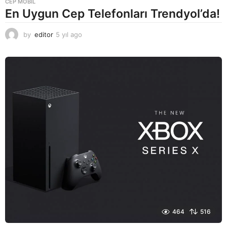
CEP MOBIL
En Uygun Cep Telefonları Trendyol’da!
by
editor
5 yıl ago
5
y
ı
l
a
g
o
464
516