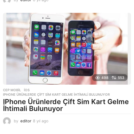
y
ı
l
a
g
o
498
553
CEP MOBIL
,
IOS
IPHONE ÜRÜNLERDE ÇIFT SIM KART GELME İHTIMALI BULUNUYOR
IPhone Ürünlerde Çift Sim Kart Gelme
İhtimali Bulunuyor
by
editor
8 yıl ago
8
y
ı