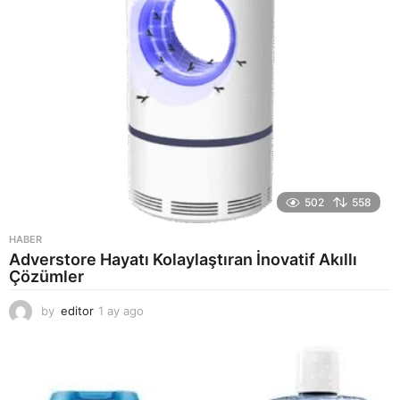
502
558
HABER
Adverstore Hayatı Kolaylaştıran İnovatif Akıllı
Çözümler
by
editor
1 ay ago
2
a
y
a
g
o