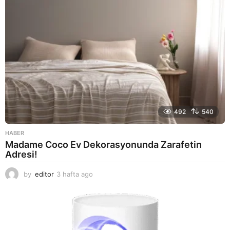
492
540
HABER
Madame Coco Ev Dekorasyonunda Zarafetin
Adresi!
by
editor
3 hafta ago
2
a
y
a
g
o