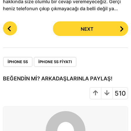
hakkında size olumlu bir cevap veremeyeceğiz. Gerçi
heniz telefonun çıkıp çıkmayacağı da belli değil ya…
P
NEXT
o
s
t
P
,
a
IPHONE 5S
IPHONE 5S FIYATI
g
i
BEĞENDIN MI? ARKADAŞLARINLA PAYLAŞ!
n
a
510
t
i
o
n