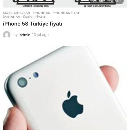
466
519
MOBIL CIHAZLAR
IPHONE 5S
,
IPHONE 5S FIYATI
,
IPHONE 5S TÜRKIYE FIYATI
iPhone 5S Türkiye fiyatı
by
admin
13 yıl ago
1
3
y
ı
l
a
g
o