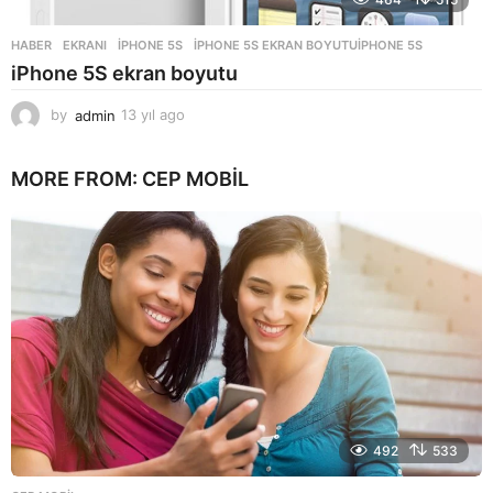
HABER
EKRANI
,
IPHONE 5S
,
IPHONE 5S EKRAN BOYUTUIPHONE 5S
iPhone 5S ekran boyutu
by
admin
13 yıl ago
1
3
y
MORE FROM:
CEP MOBIL
ı
l
a
g
o
492
533