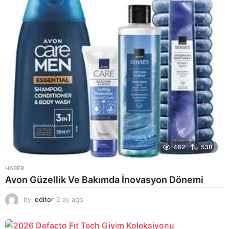
482
538
HABER
Avon Güzellik Ve Bakımda İnovasyon Dönemi
by
editor
2 ay ago
2
a
y
a