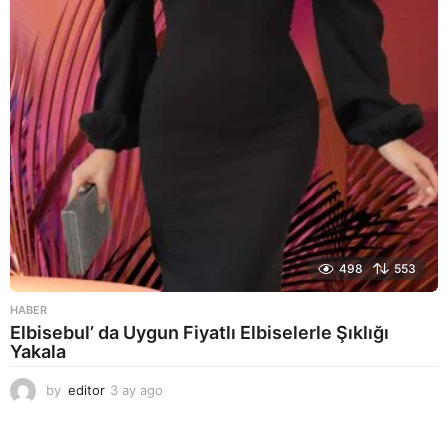
g
o
498
553
HABER
Elbisebul’ da Uygun Fiyatlı Elbiselerle Şıklığı
Yakala
by
editor
3 ay ago
2
a
y
a