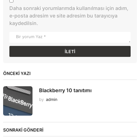
Daha sonraki yorumlarımda kullanılması için adım,
e-posta adresim ve site adresim bu tarayıcıya
kaydedilsin.
ÖNCEKI YAZI
Blackberry 10 tanıtımı
by
admin
SONRAKİ GÖNDERİ