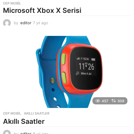
CEP MOBIL
Microsoft Xbox X Serisi
by
editor
7 yıl ago
7
y
ı
l
a
g
o
457
509
CEP MOBIL
AKILLI SAATLER
Akıllı Saatler
by
editor
8 yıl ago
8