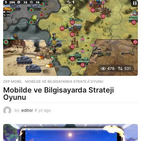
l
a
g
o
478
531
CEP MOBIL
MOBILDE VE BILGISAYARDA STRATEJI OYUNU
Mobilde ve Bilgisayarda Strateji
Oyunu
by
editor
8 yıl ago
8
y
ı
l
a
g