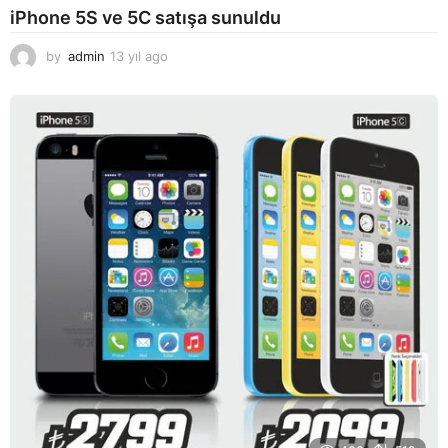
iPhone 5S ve 5C satışa sunuldu
by
admin
13 yıl ago
1
3
y
ı
l
a
g
o