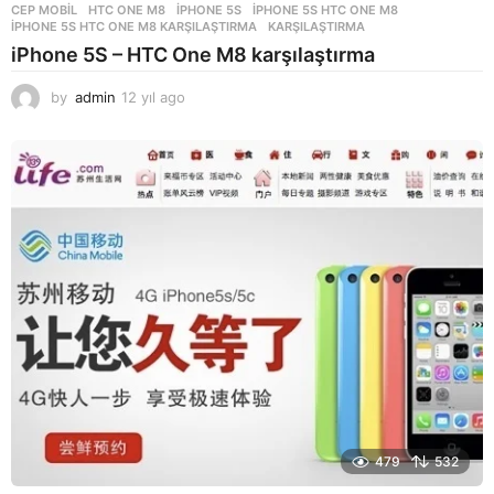
CEP MOBIL
HTC ONE M8
,
IPHONE 5S
,
IPHONE 5S HTC ONE M8
,
IPHONE 5S HTC ONE M8 KARŞILAŞTIRMA
,
KARŞILAŞTIRMA
iPhone 5S – HTC One M8 karşılaştırma
by
admin
12 yıl ago
1
2
y
ı
l
a
g
o
479
532