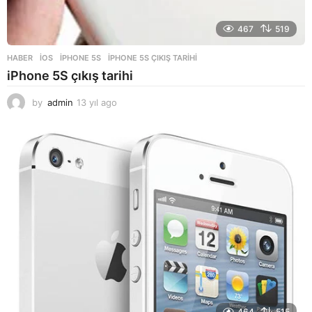
467
519
HABER
,
İOS
IPHONE 5S
,
IPHONE 5S ÇIKIŞ TARIHI
iPhone 5S çıkış tarihi
by
admin
13 yıl ago
1
3
y
ı
l
a
g
o
464
515