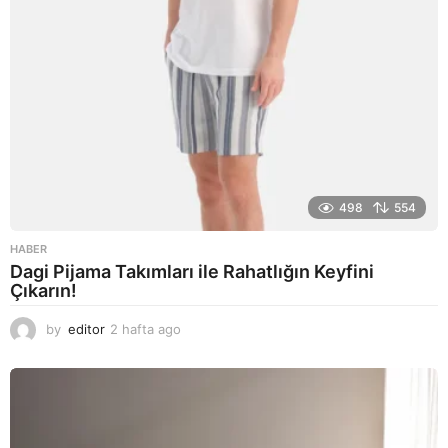
498
554
HABER
Dagi Pijama Takımları ile Rahatlığın Keyfini
Çıkarın!
by
editor
2 hafta ago
2
a
y
a
g
o