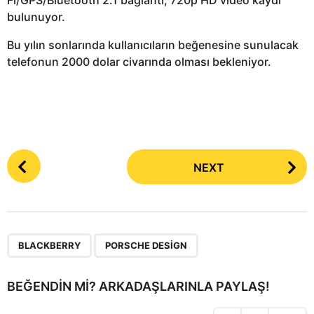
bulunuyor.
Bu yılın sonlarında kullanıcıların beğenesine sunulacak
telefonun 2000 dolar civarında olması bekleniyor.
P
NEXT
o
s
t
P
,
a
BLACKBERRY
PORSCHE DESIGN
g
i
BEĞENDIN MI? ARKADAŞLARINLA PAYLAŞ!
n