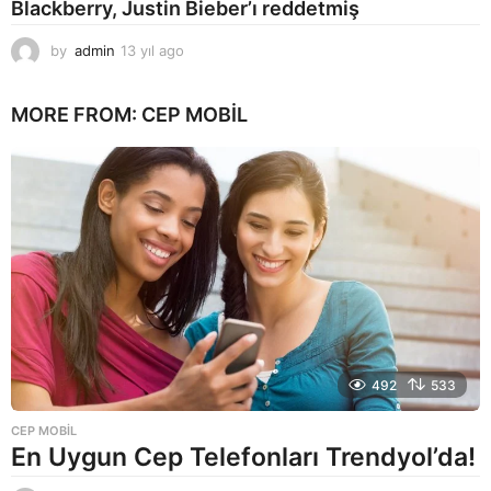
Blackberry, Justin Bieber’ı reddetmiş
g
o
by
admin
13 yıl ago
1
3
y
MORE FROM:
CEP MOBIL
ı
l
a
g
o
492
533
CEP MOBIL
En Uygun Cep Telefonları Trendyol’da!