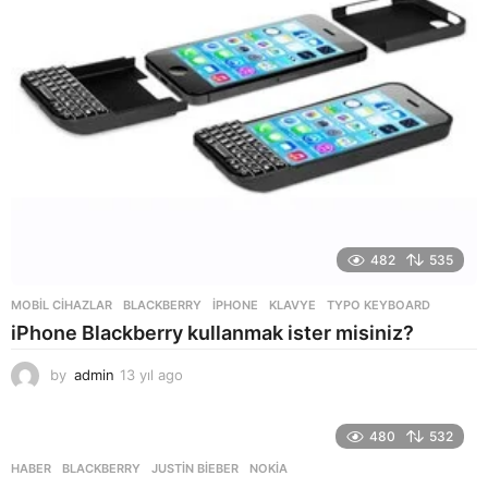
o
482
535
MOBIL CIHAZLAR
BLACKBERRY
,
IPHONE
,
KLAVYE
,
TYPO KEYBOARD
iPhone Blackberry kullanmak ister misiniz?
by
admin
13 yıl ago
1
3
y
ı
480
532
l
HABER
BLACKBERRY
,
JUSTIN BIEBER
,
NOKIA
a