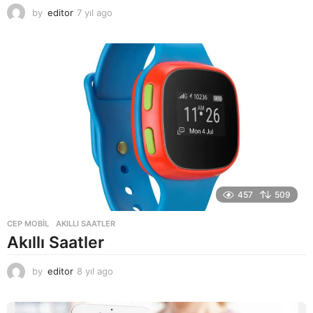
by
editor
7 yıl ago
7
y
ı
l
a
g
o
457
509
CEP MOBIL
AKILLI SAATLER
Akıllı Saatler
by
editor
8 yıl ago
8
y
ı
l