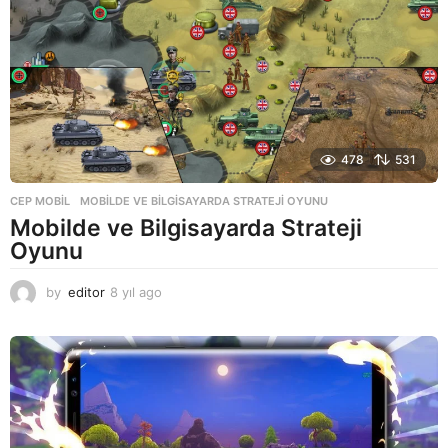
o
478
531
CEP MOBIL
MOBILDE VE BILGISAYARDA STRATEJI OYUNU
Mobilde ve Bilgisayarda Strateji
Oyunu
by
editor
8 yıl ago
8
y
ı
l
a
g
o