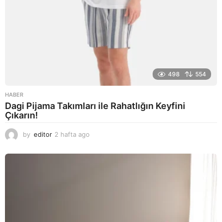
498
554
HABER
Dagi Pijama Takımları ile Rahatlığın Keyfini
Çıkarın!
by
editor
2 hafta ago
2
a
y
a
g
o