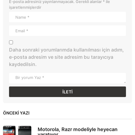
E-posta adresiniz yayınlanmayacak.
Gerekli alanlar
*
ile
işaretlenmişlerdir
Daha sonraki yorumlarımda kullanılması için adım,
e-posta adresim ve site adresim bu tarayıcıya
kaydedilsin.
ÖNCEKI YAZI
Motorola, Razr modeliyle heyecan
yaratıyor