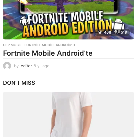
468
519
CEP MOBIL
FORTNITE MOBILE ANDROID'TE
Fortnite Mobile Android’te
by
editor
8 yıl ago
8
y
ı
DON'T MISS
l
a
g
o