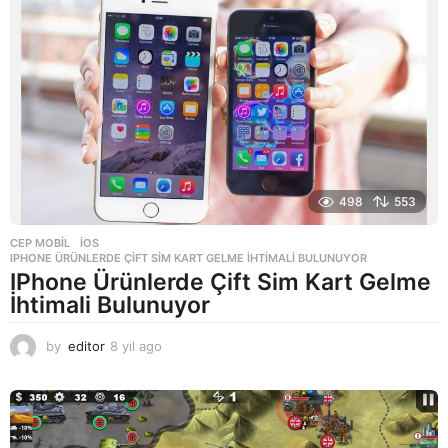
a
g
o
498
553
CEP MOBIL
,
IOS
IPHONE ÜRÜNLERDE ÇIFT SIM KART GELME İHTIMALI BULUNUYOR
IPhone Ürünlerde Çift Sim Kart Gelme
İhtimali Bulunuyor
by
editor
8 yıl ago
8
y
ı
l
a
g