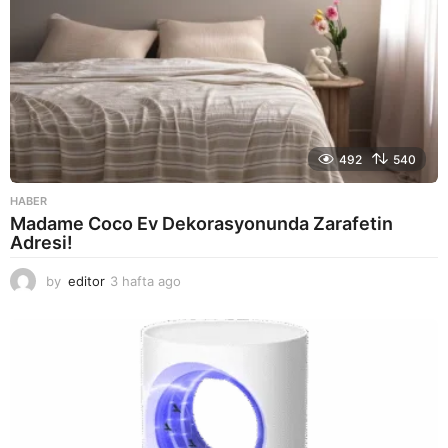
492
540
HABER
Madame Coco Ev Dekorasyonunda Zarafetin
Adresi!
by
editor
3 hafta ago
2
a
y
a
g
o