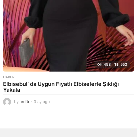
498
553
HABER
Elbisebul’ da Uygun Fiyatlı Elbiselerle Şıklığı
Yakala
by
editor
3 ay ago
2
a
y
a
g
o