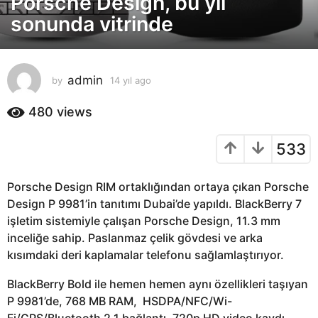
Porsche Design, bu yıl
y
sonunda vitrinde
ı
l
a
admin
by
14 yıl ago
1
g
4
o
y
480
views
1
ı
4
l
533
a
y
g
ı
o
l
Porsche Design RIM ortaklığından ortaya çıkan Porsche
a
Design P 9981’in tanıtımı Dubai’de yapıldı. BlackBerry 7
g
işletim sistemiyle çalışan Porsche Design, 11.3 mm
o
inceliğe sahip. Paslanmaz çelik gövdesi ve arka
kısımdaki deri kaplamalar telefonu sağlamlaştırıyor.
BlackBerry Bold ile hemen hemen aynı özellikleri taşıyan
P 9981’de, 768 MB RAM, HSDPA/NFC/Wi-
Fi/GPS/Bluetooth 2.1 bağlantı, 720p HD video kaydı