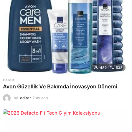
482
538
HABER
Avon Güzellik Ve Bakımda İnovasyon Dönemi
by
editor
2 ay ago
2
a
y
a
g
o