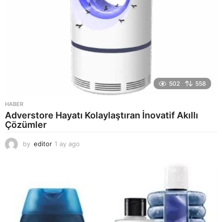
502
558
HABER
Adverstore Hayatı Kolaylaştıran İnovatif Akıllı
Çözümler
by
editor
1 ay ago
2
a
y
a
g
o