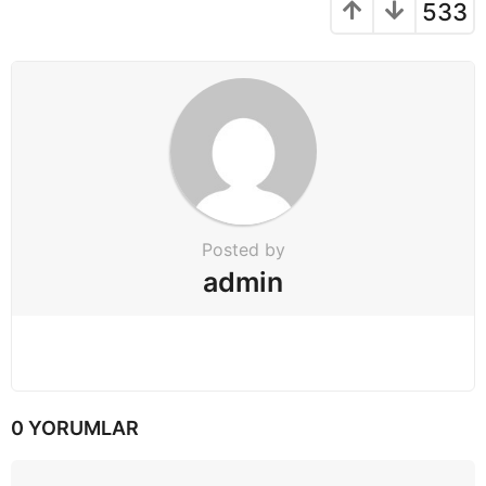
a
533
t
i
o
n
Posted by
admin
0 YORUMLAR