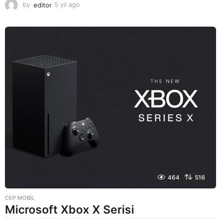
by
editor
5 yıl ago
5
y
ı
l
a
g
o
464
516
CEP MOBIL
Microsoft Xbox X Serisi