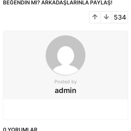
BEĞENDIN MI? ARKADAŞLARINLA PAYLAŞ!
a
t
534
i
o
n
Posted by
admin
0 YORUMLAR