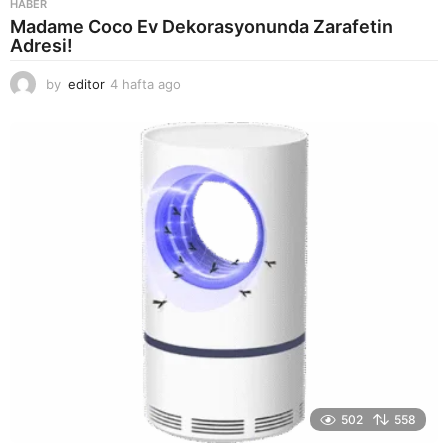
HABER
Madame Coco Ev Dekorasyonunda Zarafetin
Adresi!
by
editor
4 hafta ago
2
a
y
a
g
o
502
558