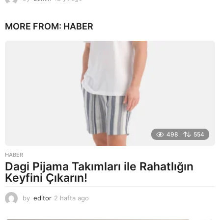
2
y
MORE FROM:
HABER
ı
l
a
g
o
498
554
HABER
Dagi Pijama Takımları ile Rahatlığın
Keyfini Çıkarın!
by
editor
2 hafta ago
2
a
y