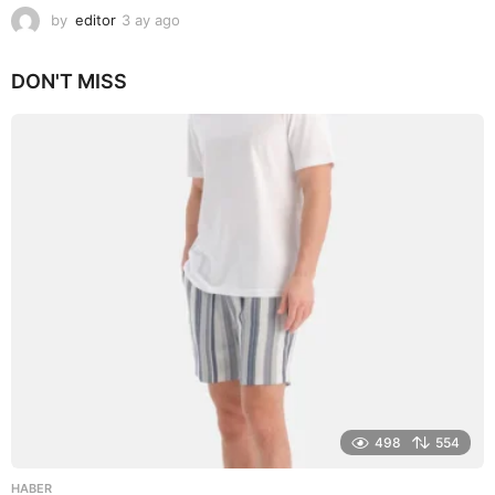
by
editor
3 ay ago
2
a
y
DON'T MISS
a
g
o
498
554
HABER