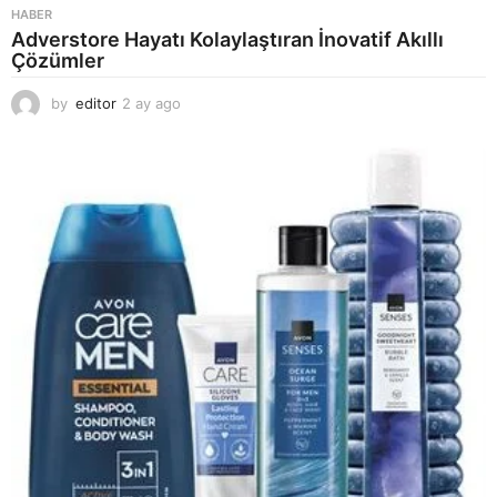
HABER
Adverstore Hayatı Kolaylaştıran İnovatif Akıllı
Çözümler
by
editor
2 ay ago
2
a
y
a
g
o