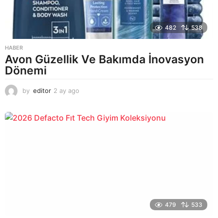
482
538
HABER
Avon Güzellik Ve Bakımda İnovasyon
Dönemi
by
editor
2 ay ago
2
a
y
a
g
o
479
533