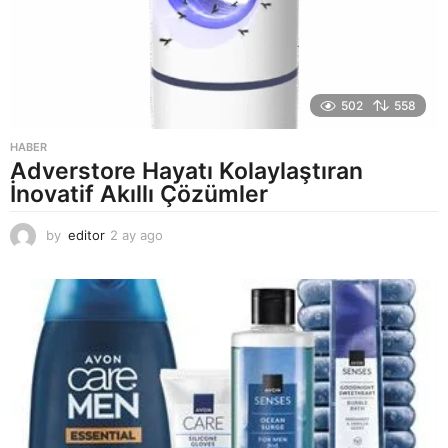
502
558
HABER
Adverstore Hayatı Kolaylaştıran
İnovatif Akıllı Çözümler
by
editor
2 ay ago
2
a
y
a
g
o