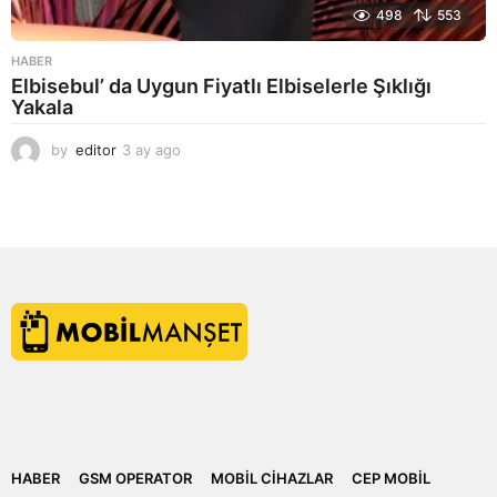
498
553
HABER
Elbisebul’ da Uygun Fiyatlı Elbiselerle Şıklığı
Yakala
by
editor
3 ay ago
2
a
y
a
g
o
HABER
GSM OPERATOR
MOBIL CIHAZLAR
CEP MOBIL