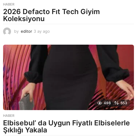
HABER
2026 Defacto Fıt Tech Giyim
Koleksiyonu
by
editor
3 ay ago
2
a
y
a
g
o
498
553
HABER
Elbisebul’ da Uygun Fiyatlı Elbiselerle
Şıklığı Yakala