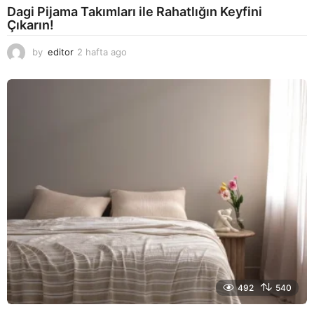
Dagi Pijama Takımları ile Rahatlığın Keyfini
Çıkarın!
by
editor
2 hafta ago
2
a
y
a
g
o
492
540