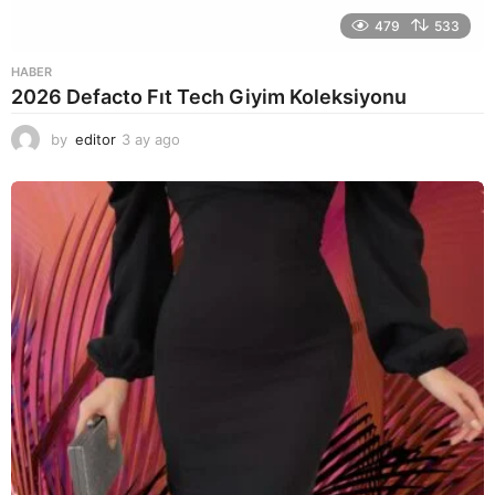
479
533
HABER
2026 Defacto Fıt Tech Giyim Koleksiyonu
by
editor
3 ay ago
2
a
y
a
g
o