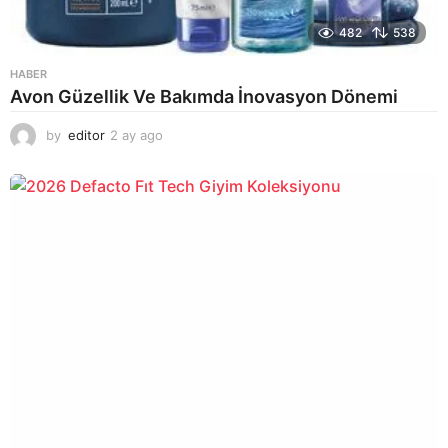
482
538
HABER
Avon Güzellik Ve Bakımda İnovasyon Dönemi
by
editor
2 ay ago
2
a
y
a
g
o