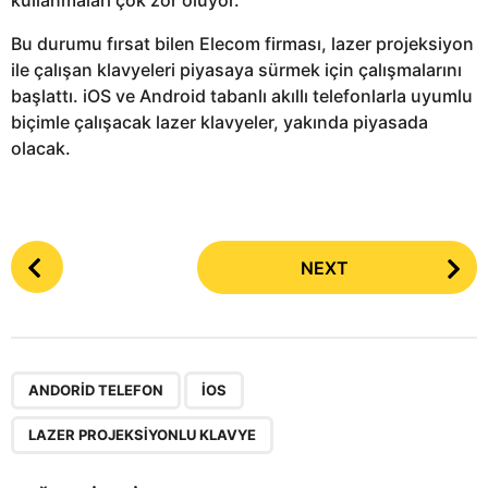
Bu durumu fırsat bilen Elecom firması, lazer projeksiyon
ile çalışan klavyeleri piyasaya sürmek için çalışmalarını
başlattı. iOS ve Android tabanlı akıllı telefonlarla uyumlu
biçimle çalışacak lazer klavyeler, yakında piyasada
olacak.
P
NEXT
o
s
t
P
,
,
a
ANDORID TELEFON
IOS
g
LAZER PROJEKSIYONLU KLAVYE
i
n