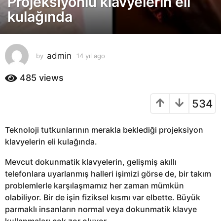
Projeksiyonlu klavyelerin eli
y
kulağında
ı
l
a
admin
by
14 yıl ago
1
g
4
o
y
485
views
1
ı
4
l
534
a
y
g
ı
o
l
Teknoloji tutkunlarının merakla beklediği projeksiyon
a
klavyelerin eli kulağında.
g
Mevcut dokunmatik klavyelerin, gelişmiş akıllı
o
telefonlara uyarlanmış halleri işimizi görse de, bir takım
problemlerle karşılaşmamız her zaman mümkün
olabiliyor. Bir de işin fiziksel kısmı var elbette. Büyük
parmaklı insanların normal veya dokunmatik klavye
kullanmaları çok zor oluyor.