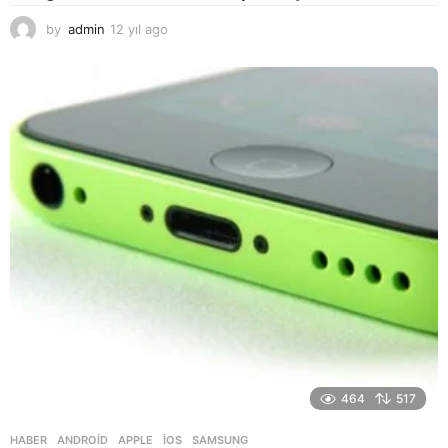
by
admin
12 yıl ago
1
2
y
ı
l
a
g
o
464
517
HABER
ANDROID
,
APPLE
,
IOS
,
SAMSUNG