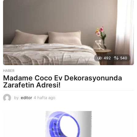
a
g
o
492
540
HABER
Madame Coco Ev Dekorasyonunda
Zarafetin Adresi!
by
editor
4 hafta ago
2
a
y
a
g
o