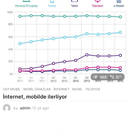
ı
l
a
g
o
468
521
CEP MOBIL
,
MOBIL CIHAZLAR
INTERNET
,
MOBIL
,
TELEFON
İnternet, mobilde ilerliyor
by
admin
12 yıl ago
1
2
y
ı
l