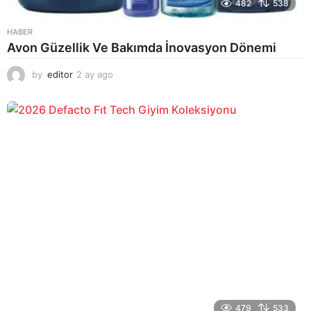
482
538
HABER
Avon Güzellik Ve Bakımda İnovasyon Dönemi
by
editor
2 ay ago
2
a
y
a
g
o
479
533