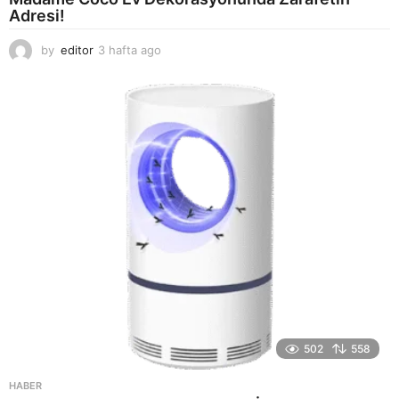
Adresi!
by
editor
3 hafta ago
2
a
y
a
g
o
502
558
HABER