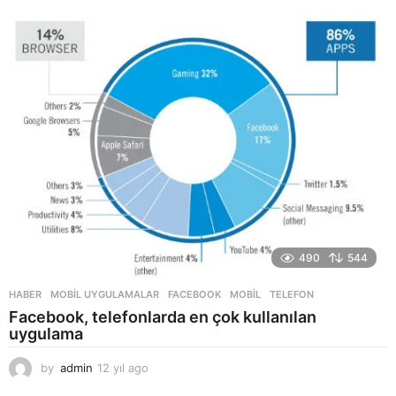
2
y
ı
l
a
g
o
490
544
HABER
,
MOBIL UYGULAMALAR
FACEBOOK
,
MOBIL
,
TELEFON
Facebook, telefonlarda en çok kullanılan
uygulama
by
admin
12 yıl ago
1
2