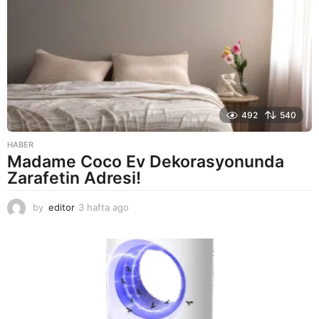
g
o
492
540
HABER
Madame Coco Ev Dekorasyonunda
Zarafetin Adresi!
by
editor
3 hafta ago
2
a
y
a
g
o