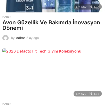
482
538
HABER
Avon Güzellik Ve Bakımda İnovasyon
Dönemi
by
editor
2 ay ago
2
a
y
a
g
o
479
533
HABER