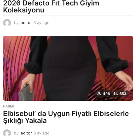
2026 Defacto Fıt Tech Giyim
Koleksiyonu
by
editor
3 ay ago
2
a
y
a
g
o
498
553
HABER
Elbisebul’ da Uygun Fiyatlı Elbiselerle
Şıklığı Yakala
by
editor
3 ay ago
2