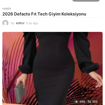
HABER
2026 Defacto Fıt Tech Giyim Koleksiyonu
by
editor
3 ay ago
2
a
y
a
g
o
498
553