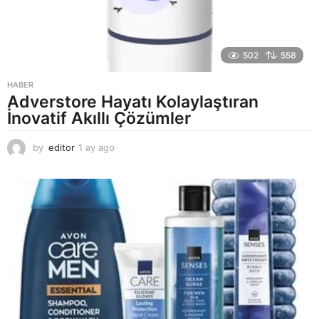
502
558
HABER
Adverstore Hayatı Kolaylaştıran
İnovatif Akıllı Çözümler
by
editor
1 ay ago
2
a
y
a
g
o