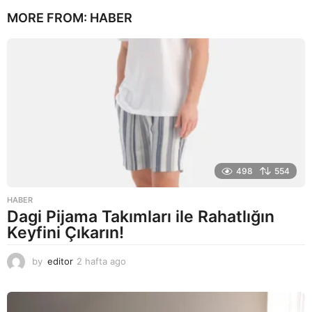
y
MORE FROM:
HABER
ı
l
a
g
o
498
554
HABER
Dagi Pijama Takımları ile Rahatlığın
Keyfini Çıkarın!
by
editor
2 hafta ago
2
a
y
a