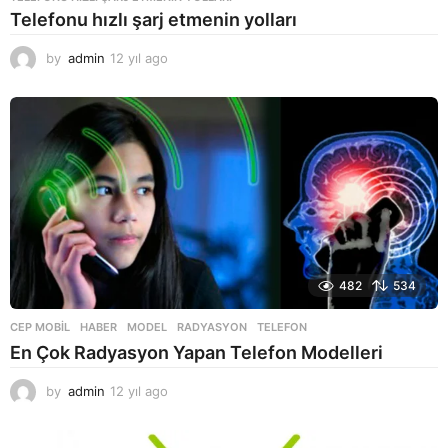
Telefonu hızlı şarj etmenin yolları
by
admin
12 yıl ago
1
2
y
ı
l
a
g
o
482
534
CEP MOBIL
,
HABER
MODEL
,
RADYASYON
,
TELEFON
En Çok Radyasyon Yapan Telefon Modelleri
by
admin
12 yıl ago
1
2
y