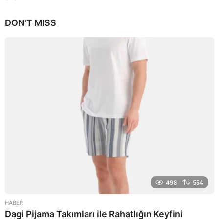
a
y
DON'T MISS
a
g
o
498
554
HABER
Dagi Pijama Takımları ile Rahatlığın Keyfini