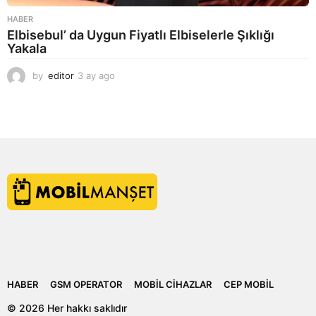
HABER
Elbisebul’ da Uygun Fiyatlı Elbiselerle Şıklığı
Yakala
by
editor
3 ay ago
2
a
y
a
g
o
HABER
GSM OPERATOR
MOBIL CIHAZLAR
CEP MOBIL
© 2026 Her hakkı saklıdır