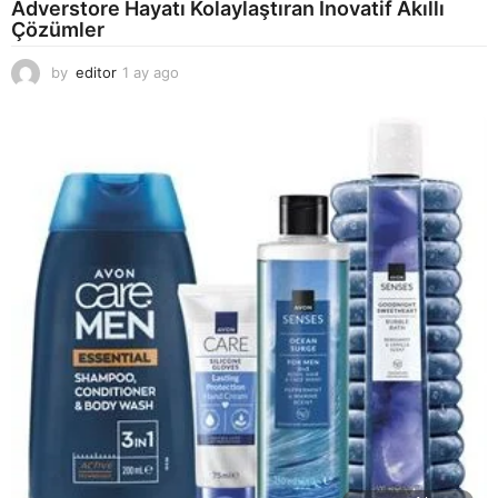
Adverstore Hayatı Kolaylaştıran İnovatif Akıllı
Çözümler
by
editor
1 ay ago
2
a
y
a
g
o