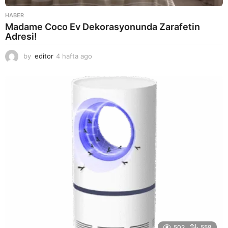
HABER
Madame Coco Ev Dekorasyonunda Zarafetin
Adresi!
by
editor
4 hafta ago
2
a
y
a
g
o
502
558