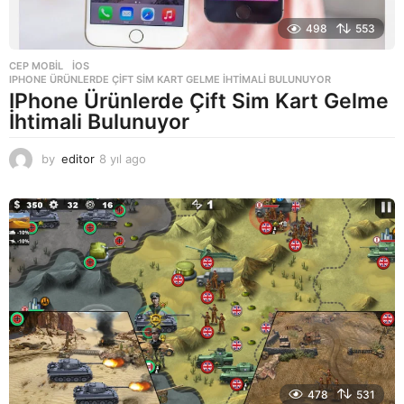
498
553
CEP MOBIL
,
IOS
IPHONE ÜRÜNLERDE ÇIFT SIM KART GELME İHTIMALI BULUNUYOR
IPhone Ürünlerde Çift Sim Kart Gelme
İhtimali Bulunuyor
by
editor
8 yıl ago
8
y
ı
l
a
g
o
478
531