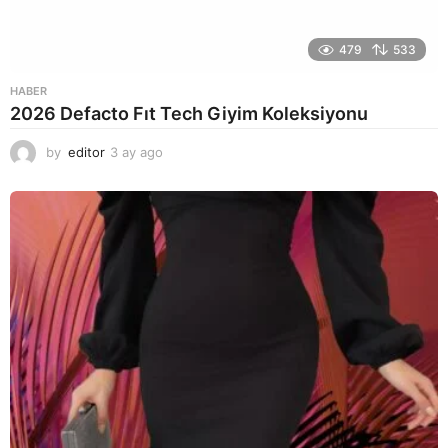
479
533
HABER
2026 Defacto Fıt Tech Giyim Koleksiyonu
by
editor
3 ay ago
2
a
y
a
g
o