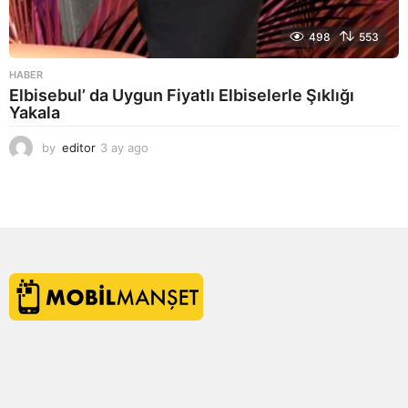
498
553
HABER
Elbisebul’ da Uygun Fiyatlı Elbiselerle Şıklığı
Yakala
by
editor
3 ay ago
2
a
y
a
g
o