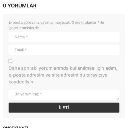
0 YORUMLAR
E-posta adresiniz yayınlanmayacak.
Gerekli alanlar
*
ile
işaretlenmişlerdir
Daha sonraki yorumlarımda kullanılması için adım,
e-posta adresim ve site adresim bu tarayıcıya
kaydedilsin.
ÖNCEKI YAZI