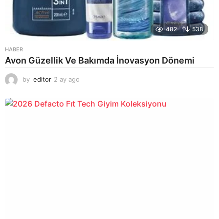
482
538
HABER
Avon Güzellik Ve Bakımda İnovasyon Dönemi
by
editor
2 ay ago
2
a
y
a
g
o