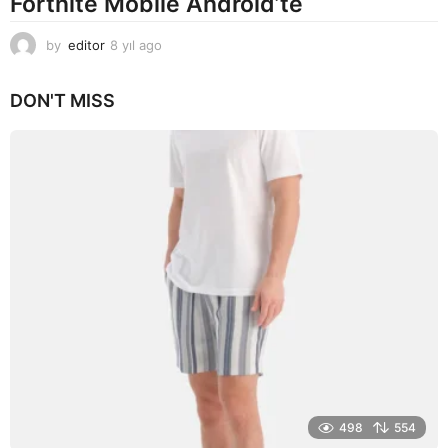
Fortnite Mobile Android’te
by
editor
8 yıl ago
8
y
ı
DON'T MISS
l
a
g
o
498
554