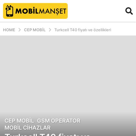
HOME
CEP MOBIL
Turkcell T40 fiyatı ve özellikleri
CEP MOBIL
,
GSM OPERATOR
,
1
MOBIL CIHAZLAR
3