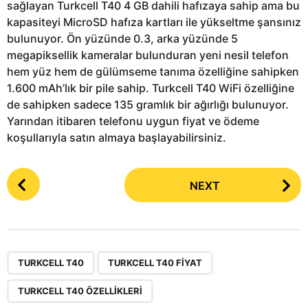
sağlayan Turkcell T40 4 GB dahili hafızaya sahip ama bu
kapasiteyi MicroSD hafıza kartları ile yükseltme şansınız
bulunuyor. Ön yüzünde 0.3, arka yüzünde 5
megapiksellik kameralar bulunduran yeni nesil telefon
hem yüz hem de gülümseme tanıma özelliğine sahipken
1.600 mAh’lık bir pile sahip. Turkcell T40 WiFi özelliğine
de sahipken sadece 135 gramlık bir ağırlığı bulunuyor.
Yarından itibaren telefonu uygun fiyat ve ödeme
koşullarıyla satın almaya başlayabilirsiniz.
P
NEXT
o
s
t
P
,
,
a
TURKCELL T40
TURKCELL T40 FIYAT
g
TURKCELL T40 ÖZELLIKLERI
i