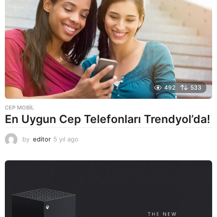
492
533
CEP MOBIL
En Uygun Cep Telefonları Trendyol’da!
by
editor
5 yıl ago
5
y
ı
l
a
g
o