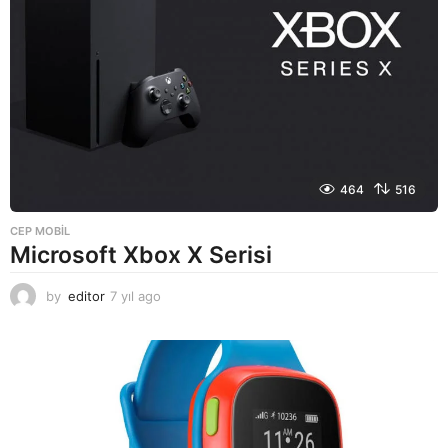
464
516
CEP MOBIL
Microsoft Xbox X Serisi
by
editor
7 yıl ago
7
y
ı
l
a
g
o