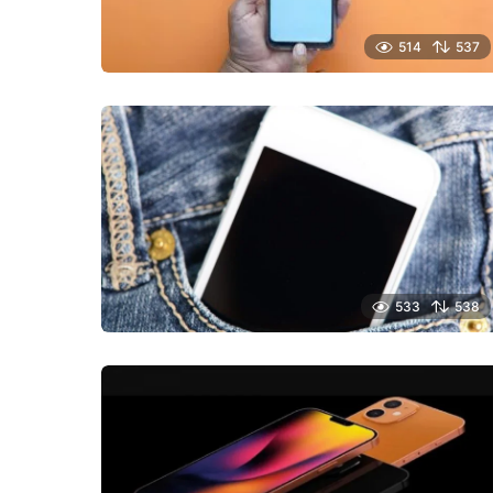
514
537
533
538