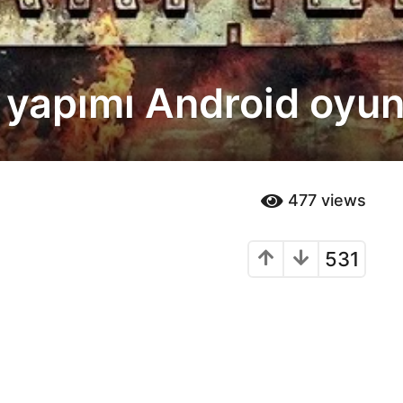
k yapımı Android oyu
477
views
531