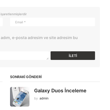
 işaretlenmişlerdir
 adım, e-posta adresim ve site adresim bu
SONRAKİ GÖNDERİ
Galaxy Duos İnceleme
by
admin