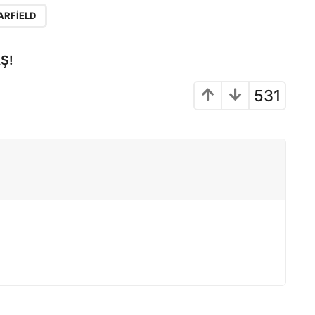
ARFIELD
Ş!
531