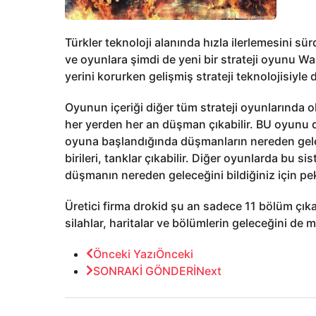
Türkler teknoloji alanında hızla ilerlemesini s
ve oyunlara şimdi de yeni bir strateji oyunu Wa
yerini korurken gelişmiş strateji teknolojisiyle
Oyunun içeriği diğer tüm strateji oyunlarında 
her yerden her an düşman çıkabilir. BU oyunu di
oyuna başlandığında düşmanların nereden gelec
birileri, tanklar çıkabilir. Diğer oyunlarda bu 
düşmanın nereden geleceğini bildiğiniz için pek 
Üretici firma drokid şu an sadece 11 bölüm ç
silahlar, haritalar ve bölümlerin geleceğini de m
P
Önceki Yazı
Önceki
SONRAKİ GÖNDERİ
Next
o
s