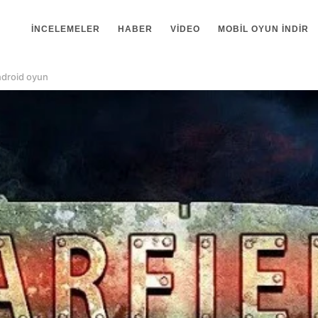
İNCELEMELER
HABER
VIDEO
MOBIL OYUN INDIR
Android oyun