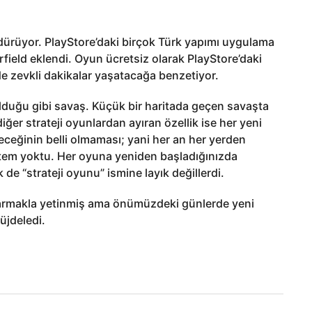
ürdürüyor. PlayStore’daki birçok Türk yapımı uygulama
rfield eklendi. Oyun ücretsiz olarak PlayStore’daki
 de zevkli dakikalar yaşatacağa benzetiyor.
olduğu gibi savaş. Küçük bir haritada geçen savaşta
ğer strateji oyunlardan ayıran özellik ise her yeni
eğinin belli olmaması; yani her an her yerden
sistem yoktu. Her oyuna yeniden başladığınızda
de “strateji oyunu” ismine layık değillerdi.
ıkarmakla yetinmiş ama önümüzdeki günlerde yeni
üjdeledi.