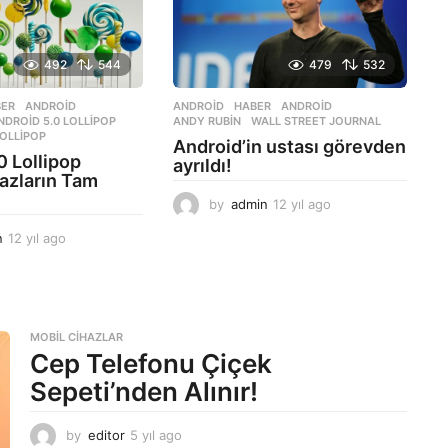
o
a
g
o
492
544
479
532
BER
ANDROID
,
ANDROID
,
HABER
ANDROID
,
NDROID 5.0 LOLLIPOP
,
ANDY RUBIN
,
WALL STREET JOURNAL
LOLLIPOP
Android’in ustası görevden
0 Lollipop
ayrıldı!
azların Tam
by
admin
12 yıl ago
1
2
n
12 yıl ago
1
y
2
ı
y
l
ı
a
l
g
a
o
MOBIL CIHAZLAR
g
Cep Telefonu Çiçek
o
Sepeti’nden Alınır!
by
editor
5 yıl ago
5