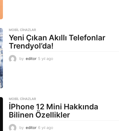
y
ı
l
a
g
o
MOBIL CIHAZLAR
Yeni Çıkan Akıllı Telefonlar
Trendyol’da!
by
editor
5 yıl ago
5
y
ı
l
a
g
o
MOBIL CIHAZLAR
İPhone 12 Mini Hakkında
Bilinen Özellikler
by
editor
6 yıl ago
6