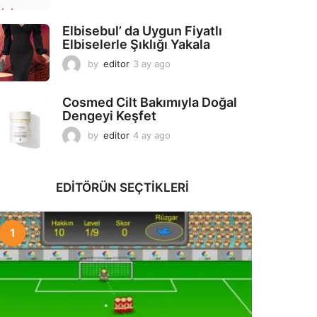
a
y
Elbisebul’ da Uygun Fiyatlı
a
Elbiselerle Şıklığı Yakala
g
o
by
editor
3 ay ago
2
a
y
Cosmed Cilt Bakımıyla Doğal
a
Dengeyi Keşfet
g
o
by
editor
4 ay ago
3
a
y
a
EDITÖRÜN SEÇTIKLERI
g
o
1