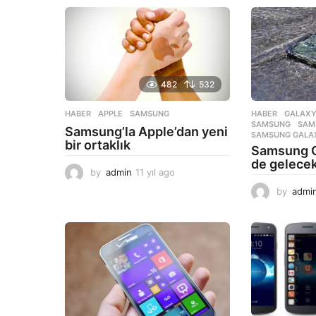
482
532
HABER
APPLE
,
SAMSUNG
HABER
GALAXY
SAMSUNG
,
SAM
Samsung’la Apple’dan yeni
SAMSUNG GALAX
bir ortaklık
Samsung G
de gelece
by
admin
11 yıl ago
1
1
by
admi
y
ı
l
a
g
o