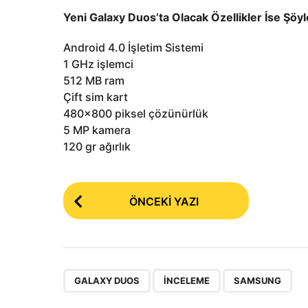
Yeni Galaxy Duos’ta Olacak Özellikler İse Şöyl
Android 4.0 İşletim Sistemi
1 GHz işlemci
512 MB ram
Çift sim kart
480×800 piksel çözünürlük
5 MP kamera
120 gr ağırlık
P
ÖNCEKI YAZI
o
s
t
P
,
,
GALAXY DUOS
INCELEME
SAMSUNG
a