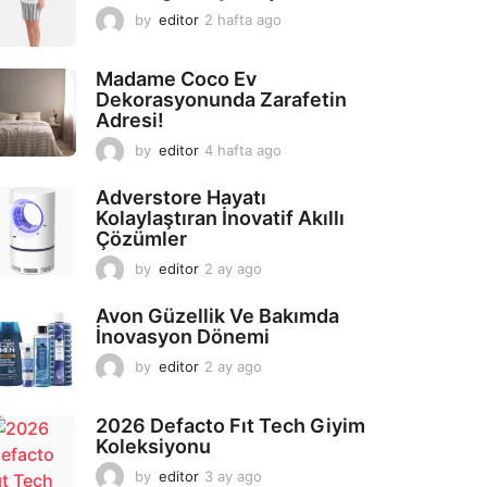
by
editor
2 hafta ago
2
a
y
Madame Coco Ev
a
Dekorasyonunda Zarafetin
g
Adresi!
o
by
editor
4 hafta ago
2
a
y
Adverstore Hayatı
a
Kolaylaştıran İnovatif Akıllı
g
Çözümler
o
by
editor
2 ay ago
2
a
y
Avon Güzellik Ve Bakımda
a
İnovasyon Dönemi
g
by
editor
2 ay ago
2
o
a
y
2026 Defacto Fıt Tech Giyim
a
Koleksiyonu
g
o
by
editor
3 ay ago
2