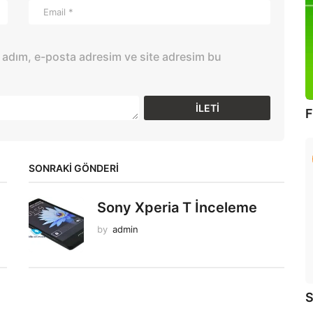
 adım, e-posta adresim ve site adresim bu
F
SONRAKİ GÖNDERİ
Sony Xperia T İnceleme
by
admin
S