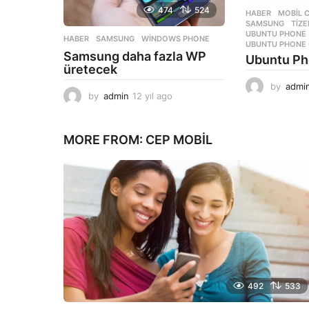
474
524
HABER
,
MOBIL 
SAMSUNG
,
TIZ
UBUNTU PHONE
HABER
SAMSUNG
,
WINDOWS PHONE
UBUNTU PHONE Ç
Samsung daha fazla WP
Ubuntu Pho
üretecek
by
admi
by
admin
12 yıl ago
1
2
y
ı
MORE FROM:
CEP MOBIL
l
a
g
o
492
533