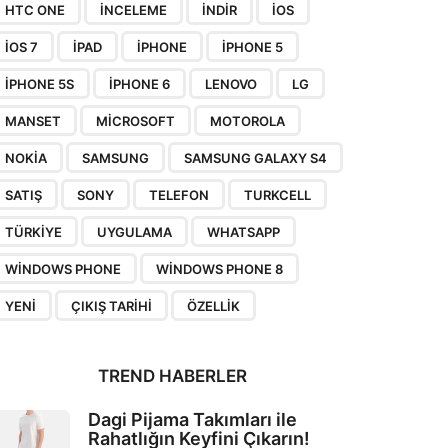
HTC ONE
INCELEME
INDIR
IOS
IOS 7
IPAD
IPHONE
IPHONE 5
IPHONE 5S
IPHONE 6
LENOVO
LG
MANSET
MICROSOFT
MOTOROLA
NOKIA
SAMSUNG
SAMSUNG GALAXY S4
SATIŞ
SONY
TELEFON
TURKCELL
TÜRKIYE
UYGULAMA
WHATSAPP
WINDOWS PHONE
WINDOWS PHONE 8
YENI
ÇIKIŞ TARIHI
ÖZELLIK
TREND HABERLER
Dagi Pijama Takımları ile
Rahatlığın Keyfini Çıkarın!