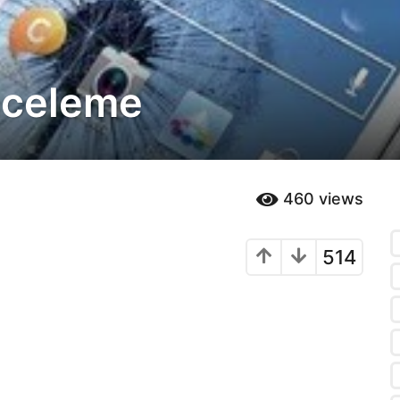
nceleme
460
views
514