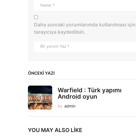
Daha sonraki yorumlarımda kullanılması için
tarayıcıya kaydedilsin.
ÖNCEKI YAZI
Warfield : Türk yapımı
Android oyun
by
admin
YOU MAY ALSO LIKE