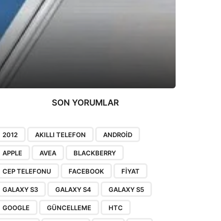
SON YORUMLAR
2012
AKILLI TELEFON
ANDROID
APPLE
AVEA
BLACKBERRY
CEP TELEFONU
FACEBOOK
FIYAT
GALAXY S3
GALAXY S4
GALAXY S5
GOOGLE
GÜNCELLEME
HTC