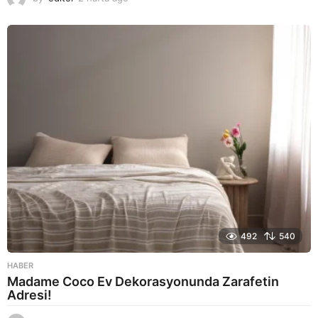
a
y
a
g
o
492
540
HABER
Madame Coco Ev Dekorasyonunda Zarafetin
Adresi!