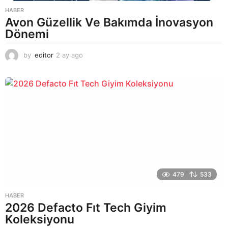
HABER
Avon Güzellik Ve Bakımda İnovasyon
Dönemi
by
editor
2 ay ago
2
a
y
a
g
o
479
533
HABER
2026 Defacto Fıt Tech Giyim
Koleksiyonu