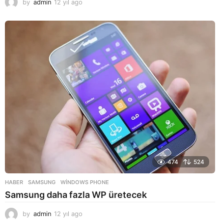
by
admin
12 yıl ago
1
2
y
ı
l
a
g
o
474
524
HABER
SAMSUNG
,
WINDOWS PHONE
Samsung daha fazla WP üretecek
by
admin
12 yıl ago
1