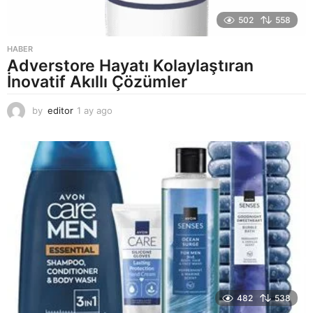
502
558
HABER
Adverstore Hayatı Kolaylaştıran
İnovatif Akıllı Çözümler
by
editor
1 ay ago
2
a
y
a
g
o
482
538