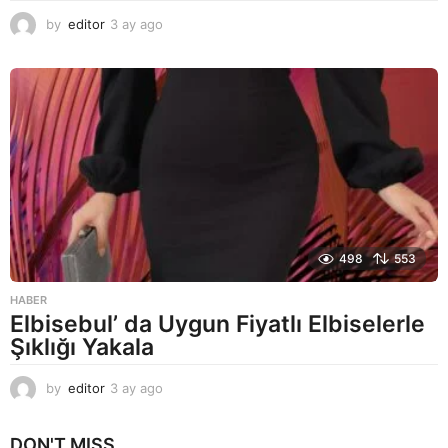
by
editor
3 ay ago
2
a
y
a
g
o
498
553
HABER
Elbisebul’ da Uygun Fiyatlı Elbiselerle
Şıklığı Yakala
by
editor
3 ay ago
2
a
y
DON'T MISS
a