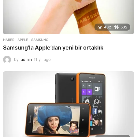
482
532
HABER
APPLE
,
SAMSUNG
Samsung’la Apple’dan yeni bir ortaklık
by
admin
11 yıl ago
1
1
y
ı
l
a
g
o