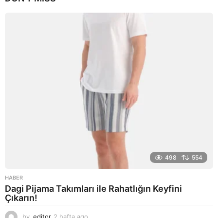
g
o
498
554
HABER
Dagi Pijama Takımları ile Rahatlığın Keyfini
Çıkarın!
by
editor
2 hafta ago
2