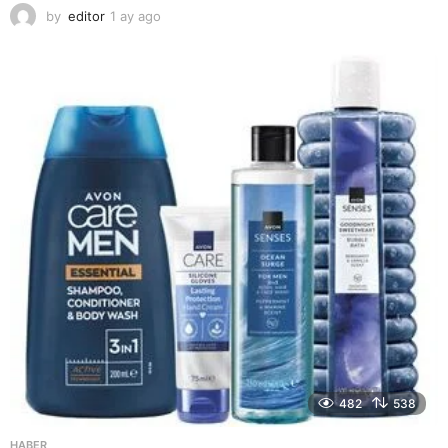
by
editor
1 ay ago
2
a
y
a
g
o
482
538
HABER