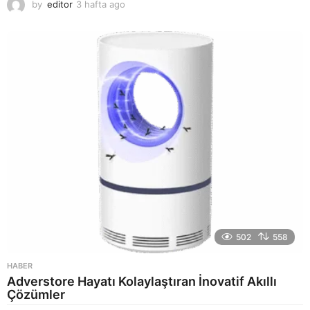
by
editor
3 hafta ago
2
a
y
a
g
o
502
558
HABER
Adverstore Hayatı Kolaylaştıran İnovatif Akıllı
Çözümler