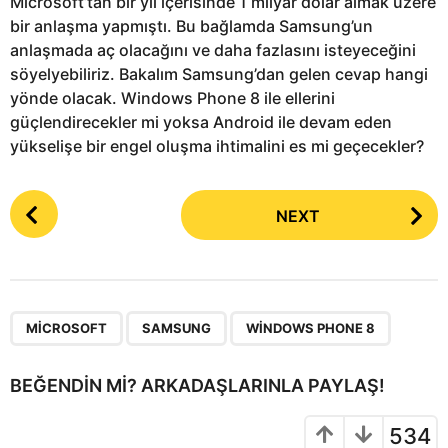
Microsoft’tan bir yıl içerisinde 1 milyar dolar almak üzere
bir anlaşma yapmıştı. Bu bağlamda Samsung’un
anlaşmada aç olacağını ve daha fazlasını isteyeceğini
söyelyebiliriz. Bakalım Samsung’dan gelen cevap hangi
yönde olacak. Windows Phone 8 ile ellerini
güçlendirecekler mi yoksa Android ile devam eden
yükselişe bir engel oluşma ihtimalini es mi geçecekler?
P
NEXT
o
s
t
P
,
,
a
MICROSOFT
SAMSUNG
WINDOWS PHONE 8
g
i
BEĞENDIN MI? ARKADAŞLARINLA PAYLAŞ!
n
a
534