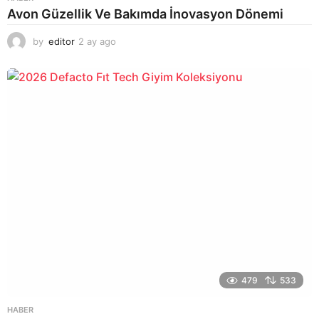
Avon Güzellik Ve Bakımda İnovasyon Dönemi
by
editor
2 ay ago
2
a
y
a
g
o
479
533
HABER