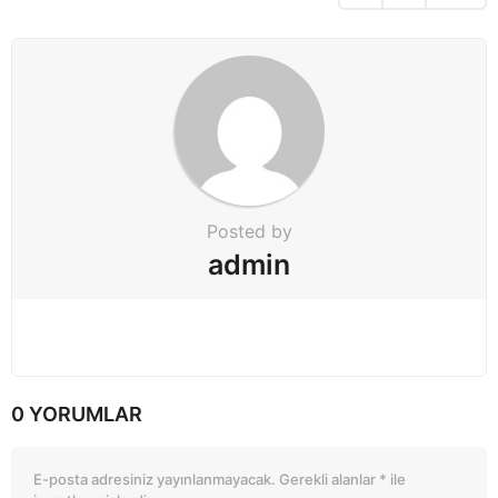
t
i
o
n
Posted by
admin
0 YORUMLAR
E-posta adresiniz yayınlanmayacak.
Gerekli alanlar
*
ile