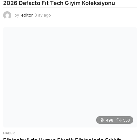
2026 Defacto Fıt Tech Giyim Koleksiyonu
by
editor
3 ay ago
2
a
y
a
g
o
498
553
HABER