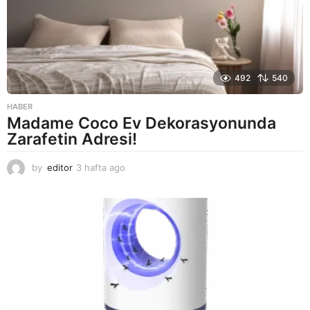
492
540
HABER
Madame Coco Ev Dekorasyonunda
Zarafetin Adresi!
by
editor
3 hafta ago
2
a
y
a
g
o