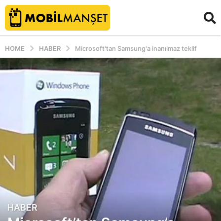
HOME
HABER
Microsoft'tan Samsung'a inanılmaz teklif
HABER
1
3