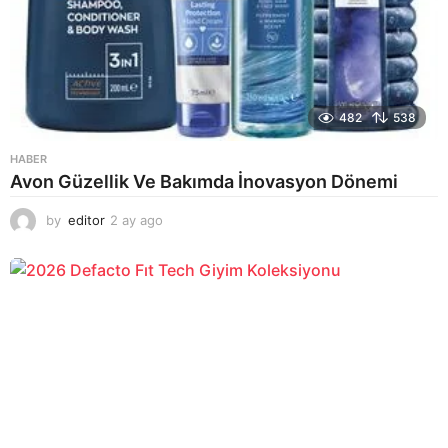
482
538
HABER
Avon Güzellik Ve Bakımda İnovasyon Dönemi
by
editor
2 ay ago
2
a
y
a
g
o