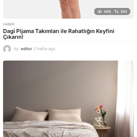
498
554
HABER
Dagi Pijama Takımları ile Rahatlığın Keyfini
Çıkarın!
by
editor
2 hafta ago
2
a
y
a
g
o