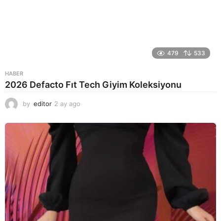
479
533
HABER
2026 Defacto Fıt Tech Giyim Koleksiyonu
by
editor
2 ay ago
2
a
y
a
g
o