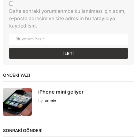
Daha sonraki yorumlarımda kullanılması için adım,
e-posta adresim ve site adresim bu tarayıcıya
kaydedilsin.
ÖNCEKI YAZI
iPhone mini geliyor
by
admin
SONRAKİ GÖNDERİ