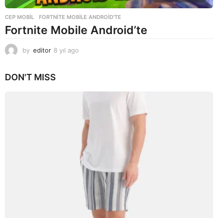
CEP MOBIL
FORTNITE MOBILE ANDROID'TE
Fortnite Mobile Android’te
by
editor
8 yıl ago
8
y
ı
DON'T MISS
l
a
g
o