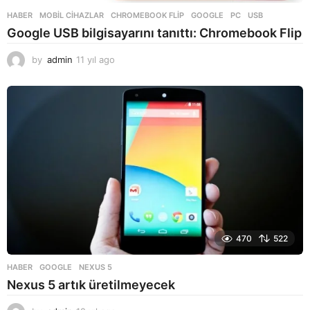
HABER
,
MOBIL CIHAZLAR
CHROMEBOOK FLIP
,
GOOGLE
,
PC
,
USB
Google USB bilgisayarını tanıttı: Chromebook Flip
by
admin
11 yıl ago
1
1
y
ı
l
a
g
o
470
522
HABER
GOOGLE
,
NEXUS 5
Nexus 5 artık üretilmeyecek