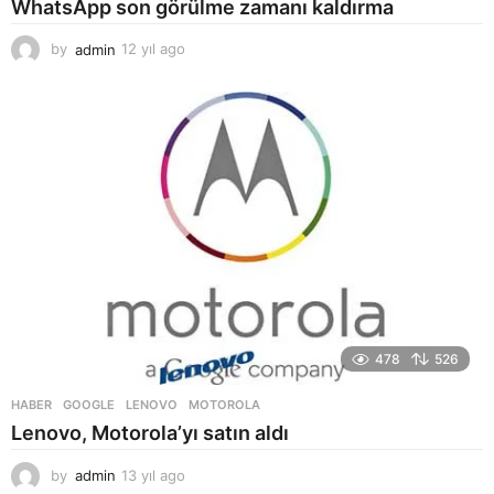
WhatsApp son görülme zamanı kaldırma
by
admin
12 yıl ago
1
2
y
ı
l
a
g
o
478
526
HABER
GOOGLE
,
LENOVO
,
MOTOROLA
Lenovo, Motorola’yı satın aldı
by
admin
13 yıl ago
1