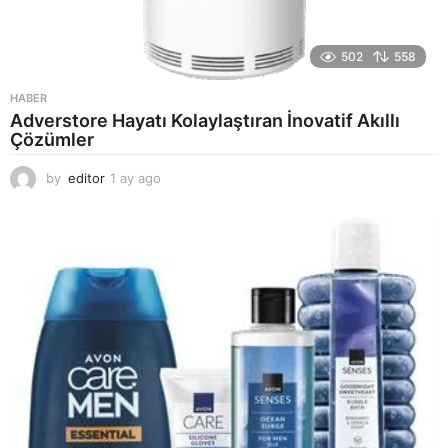
502
558
HABER
Adverstore Hayatı Kolaylaştıran İnovatif Akıllı
Çözümler
by
editor
1 ay ago
2
a
y
a
g
o