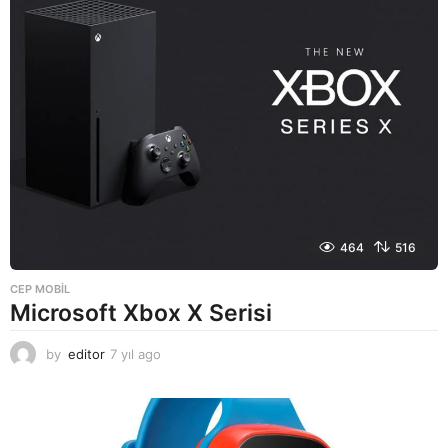
o
464
516
CEP MOBIL
Microsoft Xbox X Serisi
by
editor
7 yıl ago
7
y
ı
l
a