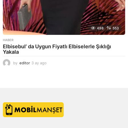
498
553
HABER
Elbisebul’ da Uygun Fiyatlı Elbiselerle Şıklığı
Yakala
by
editor
3 ay ago
2
a
y
a
g
o