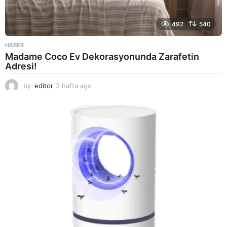
492
540
HABER
Madame Coco Ev Dekorasyonunda Zarafetin
Adresi!
by
editor
3 hafta ago
2
a
y
a
g
o