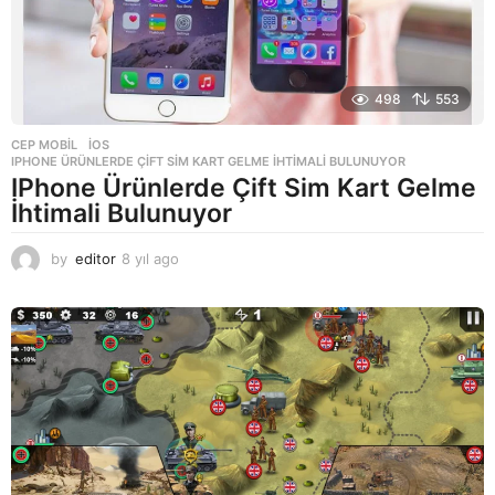
498
553
CEP MOBIL
,
IOS
IPHONE ÜRÜNLERDE ÇIFT SIM KART GELME İHTIMALI BULUNUYOR
IPhone Ürünlerde Çift Sim Kart Gelme
İhtimali Bulunuyor
by
editor
8 yıl ago
8
y
ı
l
a
g
o