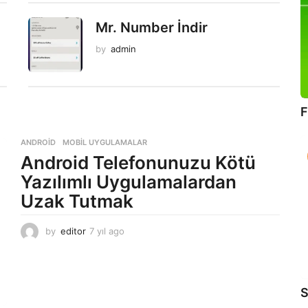
Mr. Number İndir
by
admin
F
ANDROID
,
MOBIL UYGULAMALAR
Android Telefonunuzu Kötü
Yazılımlı Uygulamalardan
Uzak Tutmak
by
editor
7 yıl ago
7
y
ı
l
a
S
g