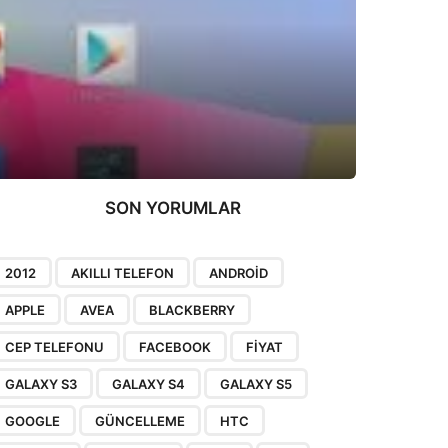
SON YORUMLAR
2012
AKILLI TELEFON
ANDROID
APPLE
AVEA
BLACKBERRY
CEP TELEFONU
FACEBOOK
FIYAT
GALAXY S3
GALAXY S4
GALAXY S5
GOOGLE
GÜNCELLEME
HTC