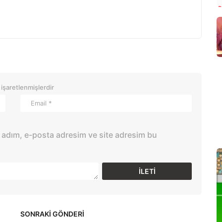
 işaretlenmişlerdir
 adım, e-posta adresim ve site adresim bu
SONRAKİ GÖNDERİ