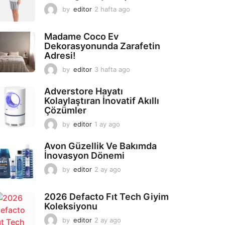
by
editor
2 hafta ago
2
a
y
Madame Coco Ev
a
Dekorasyonunda Zarafetin
g
Adresi!
o
by
editor
3 hafta ago
2
a
y
Adverstore Hayatı
a
Kolaylaştıran İnovatif Akıllı
g
Çözümler
o
by
editor
1 ay ago
2
a
y
Avon Güzellik Ve Bakımda
a
İnovasyon Dönemi
g
by
editor
2 ay ago
2
o
a
y
2026 Defacto Fıt Tech Giyim
a
Koleksiyonu
g
o
by
editor
2 ay ago
2