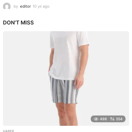
by
editor
10 yıl ago
1
0
y
DON'T MISS
ı
l
a
g
o
498
554
HABER