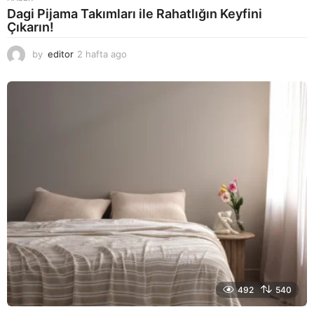
Dagi Pijama Takımları ile Rahatlığın Keyfini
Çıkarın!
by
editor
2 hafta ago
2
a
y
a
g
o
492
540