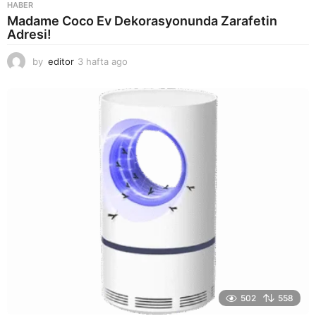
HABER
Madame Coco Ev Dekorasyonunda Zarafetin
Adresi!
by
editor
3 hafta ago
2
a
y
a
g
o
502
558