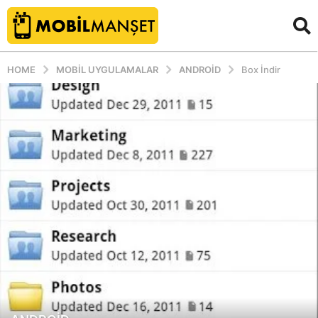
HOME
MOBIL UYGULAMALAR
ANDROID
Box İndir