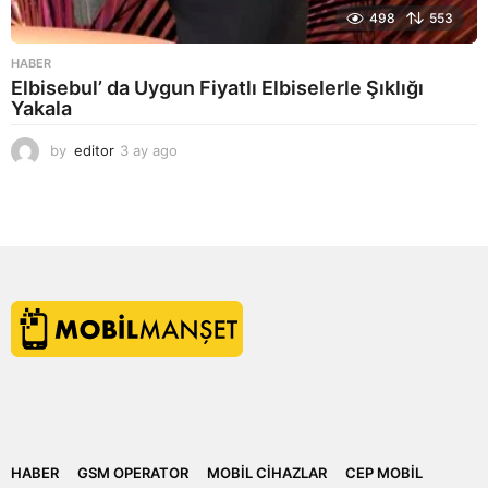
498
553
HABER
Elbisebul’ da Uygun Fiyatlı Elbiselerle Şıklığı
Yakala
by
editor
3 ay ago
2
a
y
a
g
o
HABER
GSM OPERATOR
MOBIL CIHAZLAR
CEP MOBIL