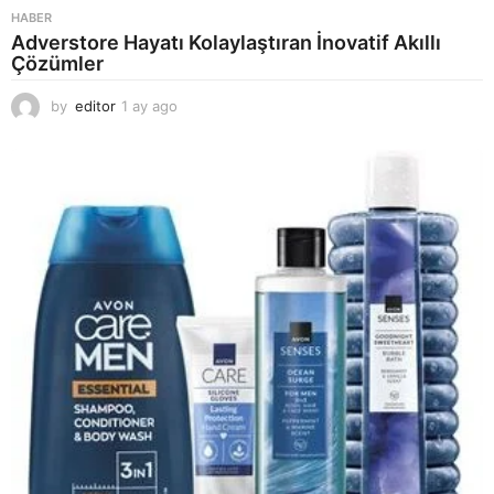
HABER
Adverstore Hayatı Kolaylaştıran İnovatif Akıllı
Çözümler
by
editor
1 ay ago
2
a
y
a
g
o