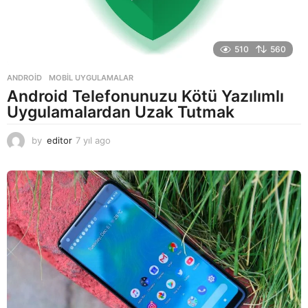
510
560
ANDROID
,
MOBIL UYGULAMALAR
Android Telefonunuzu Kötü Yazılımlı
Uygulamalardan Uzak Tutmak
by
editor
7 yıl ago
7
y
ı
l
a
g
o