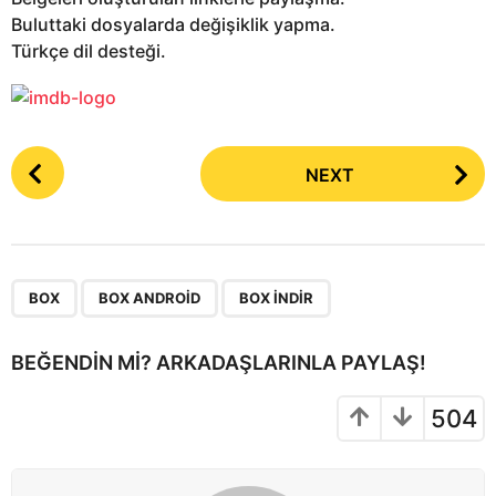
Buluttaki dosyalarda değişiklik yapma.
Türkçe dil desteği.
P
NEXT
o
s
t
P
,
,
a
BOX
BOX ANDROID
BOX INDIR
g
i
BEĞENDIN MI? ARKADAŞLARINLA PAYLAŞ!
n
a
504
t
i