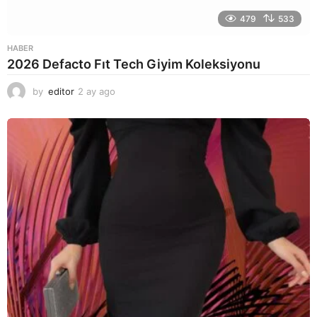
479
533
HABER
2026 Defacto Fıt Tech Giyim Koleksiyonu
by
editor
2 ay ago
2
a
y
a
g
o