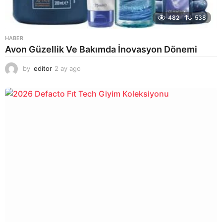
482
538
HABER
Avon Güzellik Ve Bakımda İnovasyon Dönemi
by
editor
2 ay ago
2
a
y
a
g
o