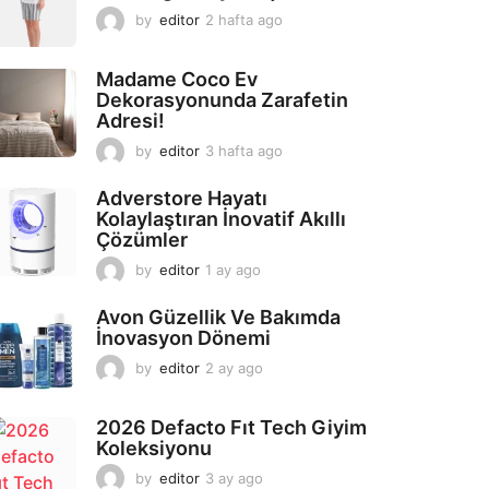
by
editor
2 hafta ago
2
a
y
Madame Coco Ev
a
Dekorasyonunda Zarafetin
g
Adresi!
o
by
editor
3 hafta ago
2
a
y
Adverstore Hayatı
a
Kolaylaştıran İnovatif Akıllı
g
Çözümler
o
by
editor
1 ay ago
2
a
y
Avon Güzellik Ve Bakımda
a
İnovasyon Dönemi
g
by
editor
2 ay ago
2
o
a
y
2026 Defacto Fıt Tech Giyim
a
Koleksiyonu
g
o
by
editor
3 ay ago
2