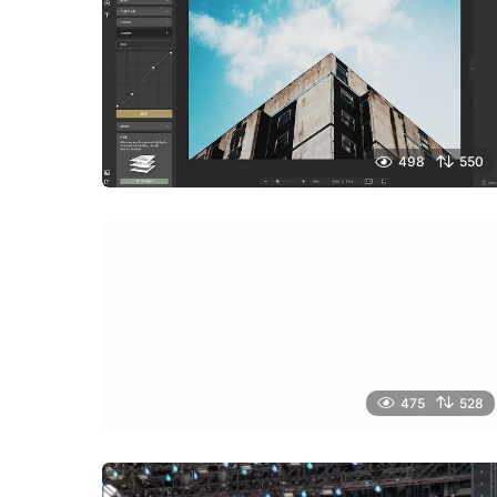
498
550
475
528