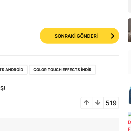
SONRAKİ GÖNDERİ
,
TS ANDROID
COLOR TOUCH EFFECTS INDIR
Ş!
519