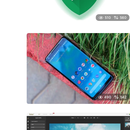
510
560
490
542