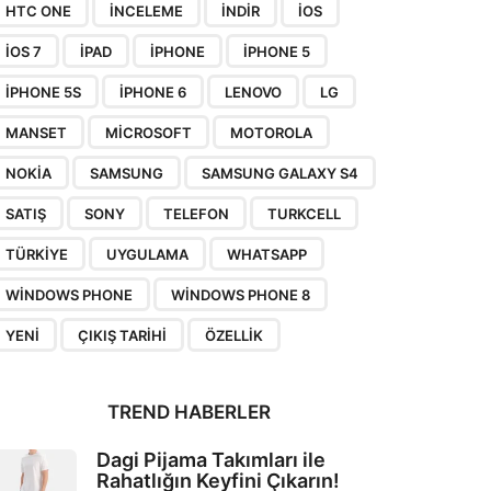
HTC ONE
INCELEME
INDIR
IOS
IOS 7
IPAD
IPHONE
IPHONE 5
IPHONE 5S
IPHONE 6
LENOVO
LG
MANSET
MICROSOFT
MOTOROLA
NOKIA
SAMSUNG
SAMSUNG GALAXY S4
SATIŞ
SONY
TELEFON
TURKCELL
TÜRKIYE
UYGULAMA
WHATSAPP
WINDOWS PHONE
WINDOWS PHONE 8
YENI
ÇIKIŞ TARIHI
ÖZELLIK
TREND HABERLER
Dagi Pijama Takımları ile
Rahatlığın Keyfini Çıkarın!