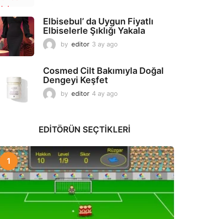
a
y
Elbisebul’ da Uygun Fiyatlı
a
Elbiselerle Şıklığı Yakala
g
o
by
editor
3 ay ago
2
a
y
Cosmed Cilt Bakımıyla Doğal
a
Dengeyi Keşfet
g
o
by
editor
4 ay ago
3
a
y
a
EDITÖRÜN SEÇTIKLERI
g
o
1