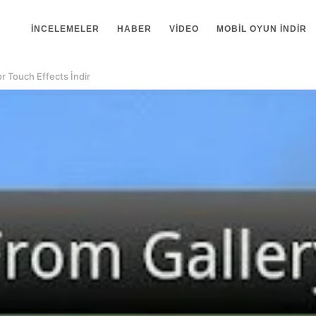
İNCELEMELER
HABER
VIDEO
MOBIL OYUN INDIR
r Touch Effects İndir