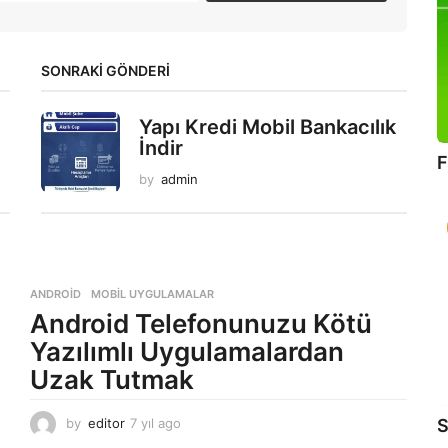
SONRAKİ GÖNDERİ
Yapı Kredi Mobil Bankacılık
İndir
F
by
admin
ANDROID
,
MOBIL UYGULAMALAR
Android Telefonunuzu Kötü
Yazılımlı Uygulamalardan
Uzak Tutmak
S
by
editor
7 yıl ago
7
y