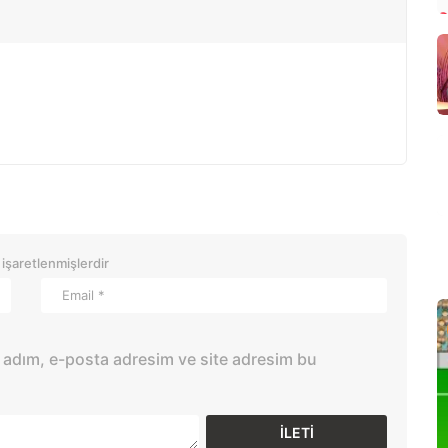
 işaretlenmişlerdir
 adım, e-posta adresim ve site adresim bu