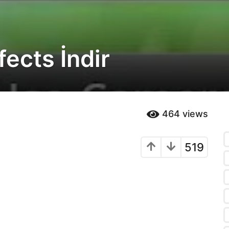
fects İndir
464
views
519