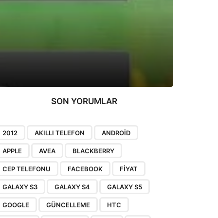
SON YORUMLAR
2012
AKILLI TELEFON
ANDROID
APPLE
AVEA
BLACKBERRY
CEP TELEFONU
FACEBOOK
FIYAT
GALAXY S3
GALAXY S4
GALAXY S5
GOOGLE
GÜNCELLEME
HTC