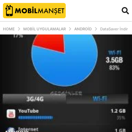
HOME
MOBIL UYGULAMALAR
ANDROID
DataSaver İndir