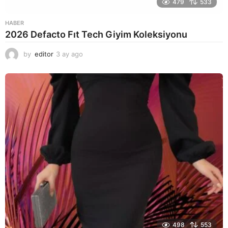
479
533
HABER
2026 Defacto Fıt Tech Giyim Koleksiyonu
by
editor
3 ay ago
2
a
y
a
g
o
498
553