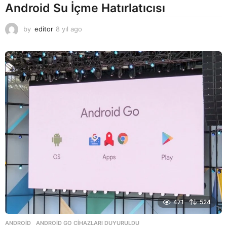
Android Su İçme Hatırlatıcısı
by
editor
8 yıl ago
8
y
ı
l
a
g
o
471
524
ANDROID
ANDROID GO CIHAZLARI DUYURULDU