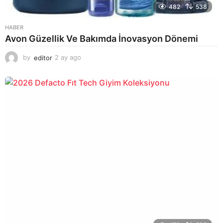
482
538
HABER
Avon Güzellik Ve Bakımda İnovasyon Dönemi
by
editor
2 ay ago
2
a
y
a
g
o