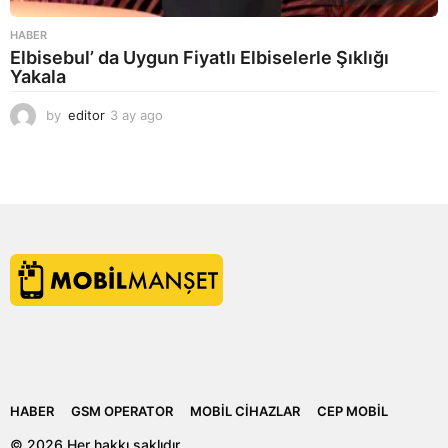
HABER
Elbisebul’ da Uygun Fiyatlı Elbiselerle Şıklığı
Yakala
by
editor
3 ay ago
2
a
y
a
g
o
HABER
GSM OPERATOR
MOBIL CIHAZLAR
CEP MOBIL
© 2026 Her hakkı saklıdır