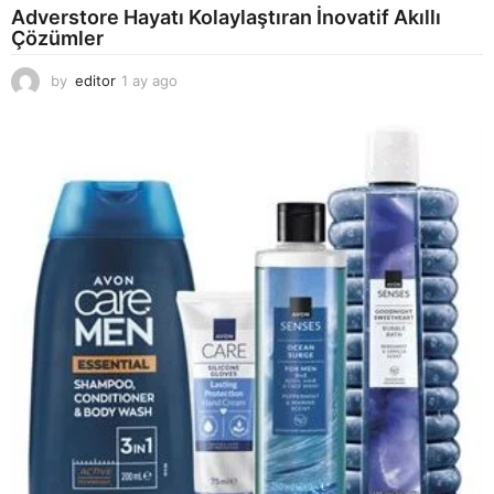
Adverstore Hayatı Kolaylaştıran İnovatif Akıllı
Çözümler
by
editor
1 ay ago
2
a
y
a
g
o