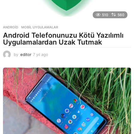
510
560
ANDROID
,
MOBIL UYGULAMALAR
Android Telefonunuzu Kötü Yazılımlı
Uygulamalardan Uzak Tutmak
by
editor
7 yıl ago
7
y
ı
l
a
g
o