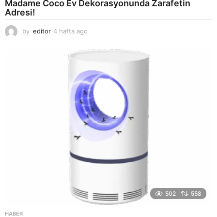
Madame Coco Ev Dekorasyonunda Zarafetin
Adresi!
by
editor
4 hafta ago
2
a
y
a
g
o
502
558
HABER