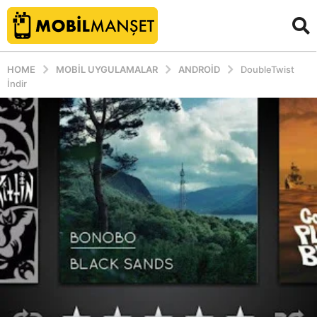
HOME
MOBIL UYGULAMALAR
ANDROID
DoubleTwist
İndir