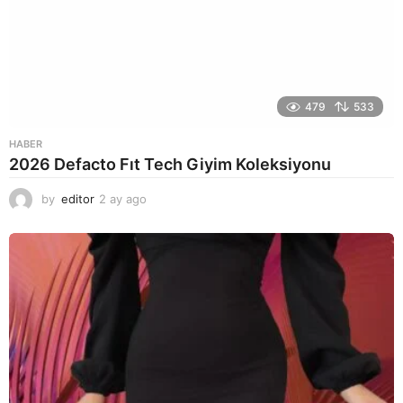
479
533
HABER
2026 Defacto Fıt Tech Giyim Koleksiyonu
by
editor
2 ay ago
2
a
y
a
g
o