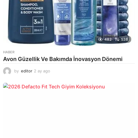
482
538
HABER
Avon Güzellik Ve Bakımda İnovasyon Dönemi
by
editor
2 ay ago
2
a
y
a
g
o