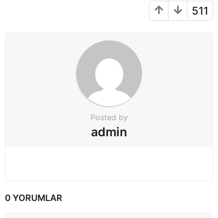
t
511
i
o
n
Posted by
admin
0 YORUMLAR