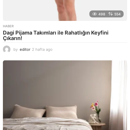
498
554
HABER
Dagi Pijama Takımları ile Rahatlığın Keyfini
Çıkarın!
by
editor
2 hafta ago
2
a
y
a
g
o