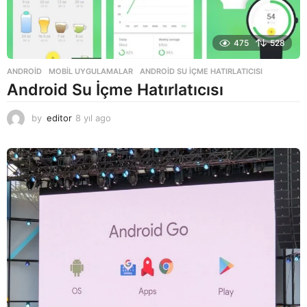
475
528
ANDROID
,
MOBIL UYGULAMALAR
ANDROID SU İÇME HATIRLATICISI
Android Su İçme Hatırlatıcısı
by
editor
8 yıl ago
8
y
ı
l
a
g
o