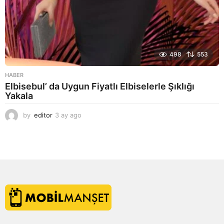
498
553
HABER
Elbisebul’ da Uygun Fiyatlı Elbiselerle Şıklığı
Yakala
by
editor
3 ay ago
2
a
y
a
g
o