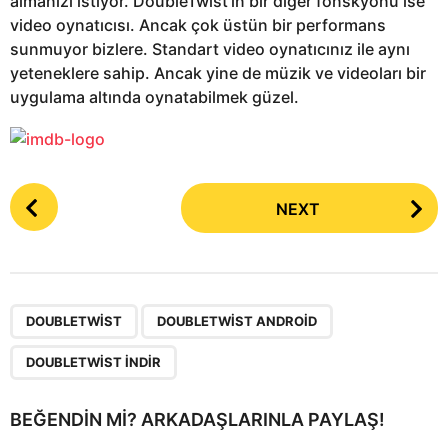
almanızı istiyor. DoubleTwist’in bir diğer fonskyonu ise
video oynatıcısı. Ancak çok üstün bir performans
sunmuyor bizlere. Standart video oynatıcınız ile aynı
yeteneklere sahip. Ancak yine de müzik ve videoları bir
uygulama altında oynatabilmek güzel.
P
NEXT
o
s
t
P
,
,
a
DOUBLETWIST
DOUBLETWIST ANDROID
g
DOUBLETWIST INDIR
i
n
BEĞENDIN MI? ARKADAŞLARINLA PAYLAŞ!
a