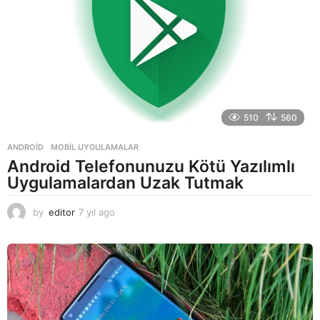
510
560
ANDROID
,
MOBIL UYGULAMALAR
Android Telefonunuzu Kötü Yazılımlı
Uygulamalardan Uzak Tutmak
by
editor
7 yıl ago
7
y
ı
l
a
g
o