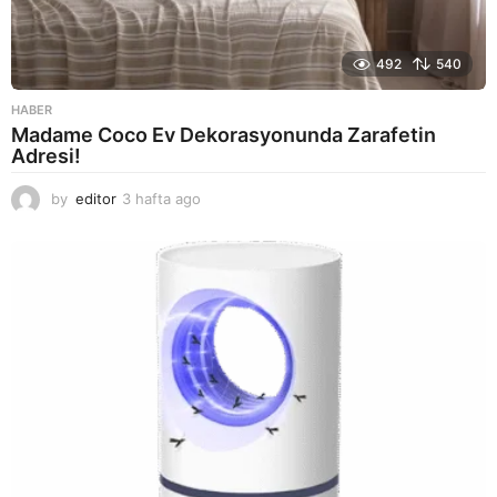
492
540
HABER
Madame Coco Ev Dekorasyonunda Zarafetin
Adresi!
by
editor
3 hafta ago
2
a
y
a
g
o