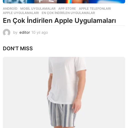
ANDROID
,
MOBIL UYGULAMALAR
APP STORE
,
APPLE TELEFONLARI
,
APPLE UYGULAMALARI
,
EN ÇOK INDIRILEN UYGULAMALAR
En Çok İndirilen Apple Uygulamaları
by
editor
10 yıl ago
1
0
y
DON'T MISS
ı
l
a
g
o