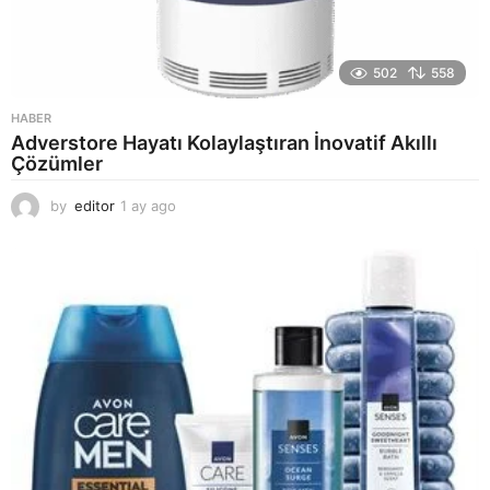
502
558
HABER
Adverstore Hayatı Kolaylaştıran İnovatif Akıllı
Çözümler
by
editor
1 ay ago
2
a
y
a
g
o