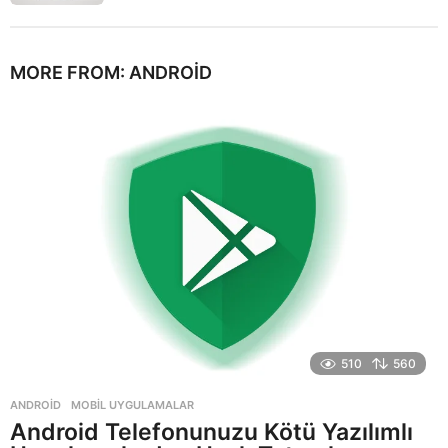
MORE FROM:
ANDROID
510
560
ANDROID
,
MOBIL UYGULAMALAR
Android Telefonunuzu Kötü Yazılımlı