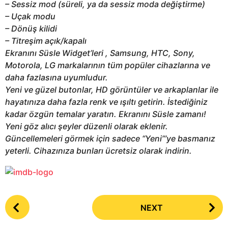
– Sessiz mod (süreli, ya da sessiz moda değiştirme)
– Uçak modu
– Dönüş kilidi
– Titreşim açık/kapalı
Ekranını Süsle Widget’leri , Samsung, HTC, Sony,
Motorola, LG markalarının tüm popüler cihazlarına ve
daha fazlasına uyumludur.
Yeni ve güzel butonlar, HD görüntüler ve arkaplanlar ile
hayatınıza daha fazla renk ve ışıltı getirin. İstediğiniz
kadar özgün temalar yaratın. Ekranını Süsle zamanı!
Yeni göz alıcı şeyler düzenli olarak eklenir.
Güncellemeleri görmek için sadece “Yeni”’ye basmanız
yeterli. Cihazınıza bunları ücretsiz olarak indirin.
P
NEXT
o
s