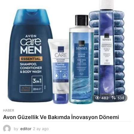
g
o
482
538
HABER
Avon Güzellik Ve Bakımda İnovasyon Dönemi
by
editor
2 ay ago
2