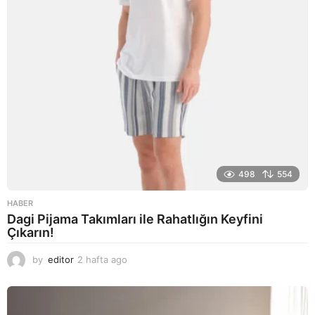
498
554
HABER
Dagi Pijama Takımları ile Rahatlığın Keyfini
Çıkarın!
by
editor
2 hafta ago
2
a
y
a
g