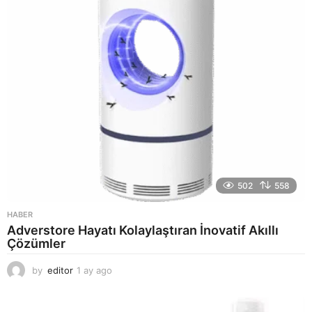
g
o
502
558
HABER
Adverstore Hayatı Kolaylaştıran İnovatif Akıllı
Çözümler
by
editor
1 ay ago
2
a
y
a