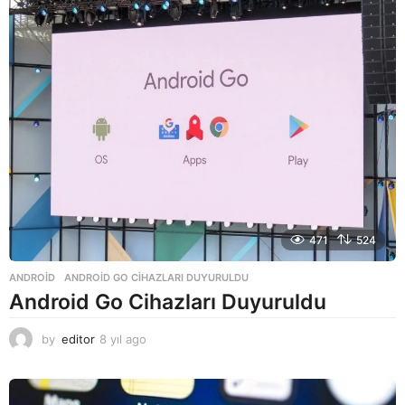
g
o
471
524
ANDROID
ANDROID GO CIHAZLARI DUYURULDU
Android Go Cihazları Duyuruldu
by
editor
8 yıl ago
8
y
ı
l