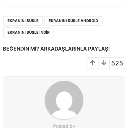
t
P
,
,
a
EKRANINI SÜSLE
EKRANINI SÜSLE ANDROID
g
EKRANINI SÜSLE INDIR
i
n
BEĞENDIN MI? ARKADAŞLARINLA PAYLAŞ!
a
t
525
i
o
n
Posted by