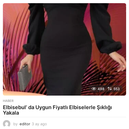
y
a
g
o
498
553
HABER
Elbisebul’ da Uygun Fiyatlı Elbiselerle Şıklığı
Yakala
by
editor
3 ay ago
2