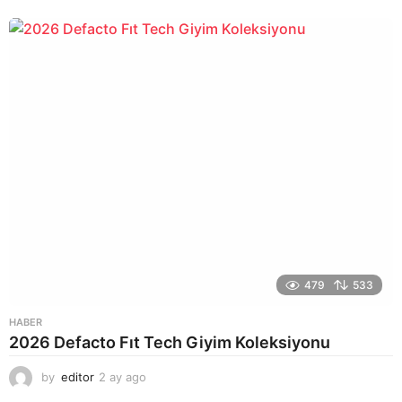
a
y
a
g
o
479
533
HABER
2026 Defacto Fıt Tech Giyim Koleksiyonu
by
editor
2 ay ago
2
a