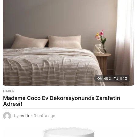
o
492
540
HABER
Madame Coco Ev Dekorasyonunda Zarafetin
Adresi!
by
editor
3 hafta ago
2
a
y
a