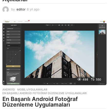
by
editor
8 yıl ago
8
y
ı
l
a
g
o
498
550
ANDROID
,
MOBIL UYGULAMALAR
EN BAŞARILI ANDROID FOTOĞRAF DÜZENLEME UYGULAMALARI
En Başarılı Android Fotoğraf
Düzenleme Uygulamaları