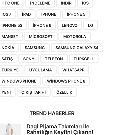
HTC ONE
INCELEME
INDIR
IOS
IOS 7
IPAD
IPHONE
IPHONE 5
IPHONE 5S
IPHONE 6
LENOVO
LG
MANSET
MICROSOFT
MOTOROLA
NOKIA
SAMSUNG
SAMSUNG GALAXY S4
SATIŞ
SONY
TELEFON
TURKCELL
TÜRKIYE
UYGULAMA
WHATSAPP
WINDOWS PHONE
WINDOWS PHONE 8
YENI
ÇIKIŞ TARIHI
ÖZELLIK
TREND HABERLER
Dagi Pijama Takımları ile
Rahatlığın Keyfini Çıkarın!