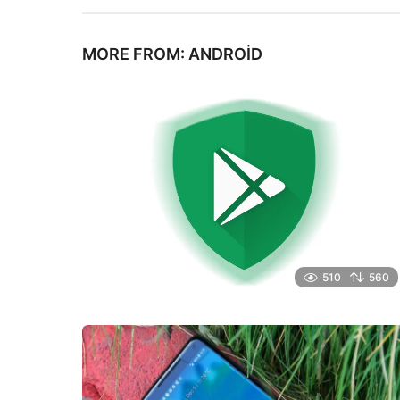
MORE FROM:
ANDROID
510
560