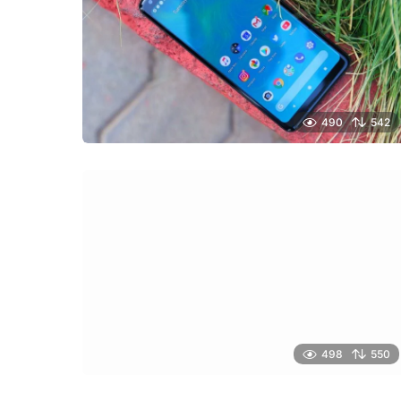
490
542
498
550