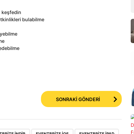
i keşfedin
kinlikleri bulabilme
eyebilme
lme
dedebilme
SONRAKİ GÖNDERİ
,
,
,
TBRITE INDIR
EVENTBRITE IOS
EVENTBRITE IPAD