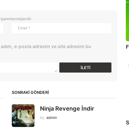
 işaretlenmişlerdir
 adım, e-posta adresim ve site adresim bu
F
SONRAKİ GÖNDERİ
Ninja Revenge İndir
by
admin
S