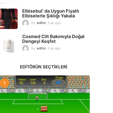
a
y
Elbisebul’ da Uygun Fiyatlı
a
Elbiselerle Şıklığı Yakala
g
o
by
editor
3 ay ago
2
a
y
Cosmed Cilt Bakımıyla Doğal
a
Dengeyi Keşfet
g
o
by
editor
4 ay ago
3
a
y
a
EDITÖRÜN SEÇTIKLERI
g
o
1