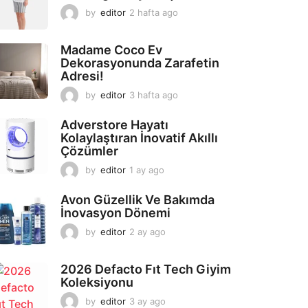
by
editor
2 hafta ago
2
a
y
Madame Coco Ev
a
Dekorasyonunda Zarafetin
g
Adresi!
o
by
editor
3 hafta ago
2
a
y
Adverstore Hayatı
a
Kolaylaştıran İnovatif Akıllı
g
Çözümler
o
by
editor
1 ay ago
2
a
y
Avon Güzellik Ve Bakımda
a
İnovasyon Dönemi
g
by
editor
2 ay ago
2
o
a
y
2026 Defacto Fıt Tech Giyim
a
Koleksiyonu
g
o
by
editor
3 ay ago
2