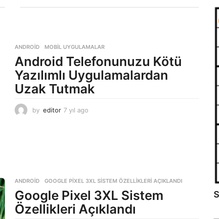
ANDROID
,
MOBIL UYGULAMALAR
Android Telefonunuzu Kötü
Yazılımlı Uygulamalardan
Uzak Tutmak
by
editor
7 yıl ago
7
y
ı
l
a
g
o
ANDROID
GOOGLE PIXEL 3XL SISTEM ÖZELLIKLERI AÇIKLANDI
Google Pixel 3XL Sistem
S
Özellikleri Açıklandı