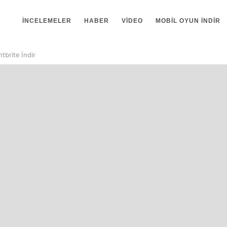
İNCELEMELER
HABER
VIDEO
MOBIL OYUN INDIR
tbrite İndir