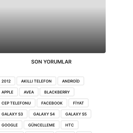
SON YORUMLAR
2012
AKILLI TELEFON
ANDROID
APPLE
AVEA
BLACKBERRY
CEP TELEFONU
FACEBOOK
FIYAT
GALAXY S3
GALAXY S4
GALAXY S5
GOOGLE
GÜNCELLEME
HTC