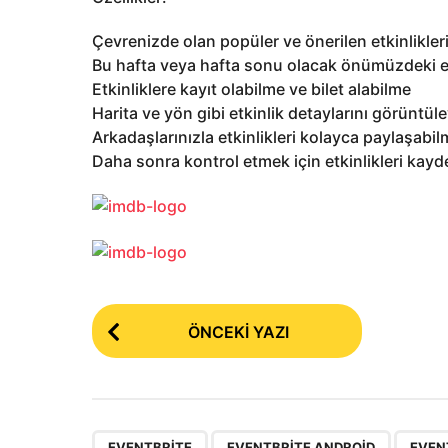
Çevrenizde olan popüler ve önerilen etkinlikler
Bu hafta veya hafta sonu olacak önümüzdeki et
Etkinliklere kayıt olabilme ve bilet alabilme
Harita ve yön gibi etkinlik detaylarını görüntül
Arkadaşlarınızla etkinlikleri kolayca paylaşabi
Daha sonra kontrol etmek için etkinlikleri kay
P
ÖNCEKI YAZI
o
s
t
,
,
EVENTBRITE
EVENTBRITE ANDROID
EVEN