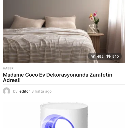
492
540
HABER
Madame Coco Ev Dekorasyonunda Zarafetin
Adresi!
by
editor
3 hafta ago
2
a
y
a
g
o