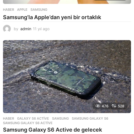
HABER
APPLE
,
SAMSUNG
Samsung’la Apple’dan yeni bir ortaklık
by
admin
11 yıl ago
1
1
y
ı
l
a
g
o
476
528
HABER
GALAXY S6 ACTIVE
,
SAMSUNG
,
SAMSUNG GALAXY S6
,
SAMSUNG GALAXY S6 ACTIVE
Samsung Galaxy S6 Active de gelecek