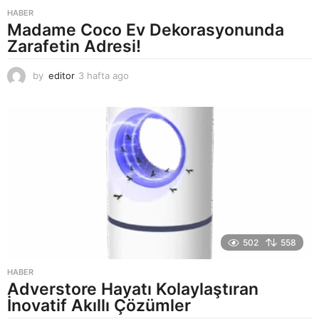
HABER
Madame Coco Ev Dekorasyonunda
Zarafetin Adresi!
by
editor
3 hafta ago
2
a
y
a
g
o
502
558
HABER
Adverstore Hayatı Kolaylaştıran
İnovatif Akıllı Çözümler