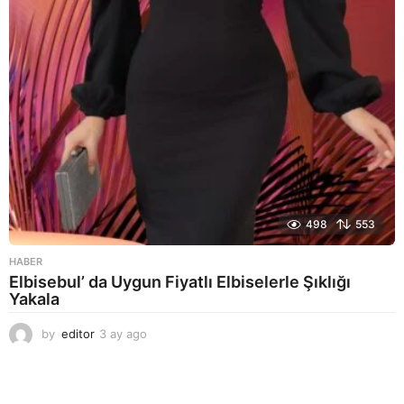
o
498
553
HABER
Elbisebul’ da Uygun Fiyatlı Elbiselerle Şıklığı
Yakala
by
editor
3 ay ago
2
a
y
a
g