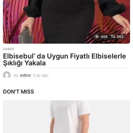
498
553
HABER
Elbisebul’ da Uygun Fiyatlı Elbiselerle
Şıklığı Yakala
by
editor
3 ay ago
2
a
y
DON'T MISS
a
g
o