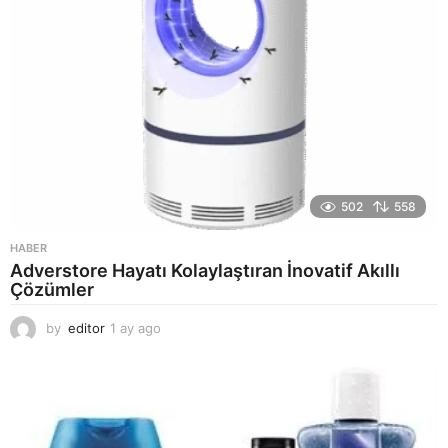
502
558
HABER
Adverstore Hayatı Kolaylaştıran İnovatif Akıllı
Çözümler
by
editor
1 ay ago
2
a
y
a
g
o