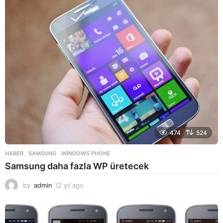
l
a
g
o
474
524
HABER
SAMSUNG
,
WINDOWS PHONE
Samsung daha fazla WP üretecek
by
admin
12 yıl ago
1
2
y
ı
l