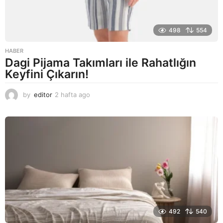
498
554
HABER
Dagi Pijama Takımları ile Rahatlığın
Keyfini Çıkarın!
by
editor
2 hafta ago
2
a
y
a
g
o
492
540