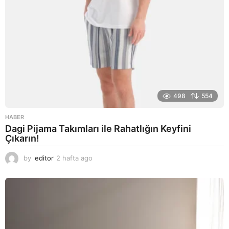
498
554
HABER
Dagi Pijama Takımları ile Rahatlığın Keyfini
Çıkarın!
by
editor
2 hafta ago
2
a
y
a
g
o