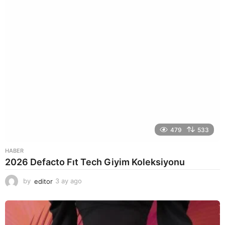
o
479
533
HABER
2026 Defacto Fıt Tech Giyim Koleksiyonu
by
editor
3 ay ago
2
a
y
a
g