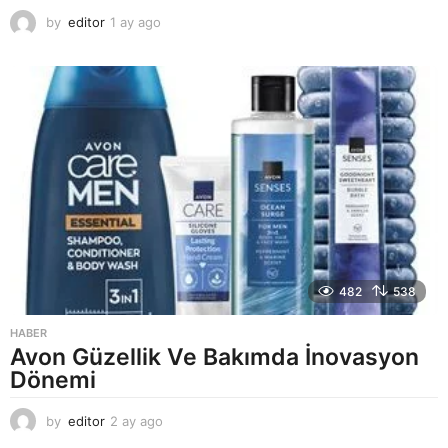
by
editor
1 ay ago
2
a
y
a
g
o
482
538
HABER
Avon Güzellik Ve Bakımda İnovasyon
Dönemi
by
editor
2 ay ago
2
a