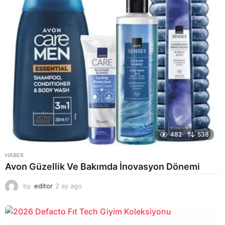
482
538
HABER
Avon Güzellik Ve Bakımda İnovasyon Dönemi
by
editor
2 ay ago
2
a
y
a
g