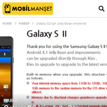
HOME
HABER
Galaxy S2 için Jelly Bean ertelendi
HABER
1
4