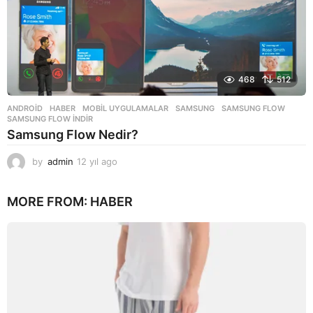
468
512
ANDROID
,
HABER
,
MOBIL UYGULAMALAR
SAMSUNG
,
SAMSUNG FLOW
,
SAMSUNG FLOW INDIR
Samsung Flow Nedir?
by
admin
12 yıl ago
1
2
y
MORE FROM:
HABER
ı
l
a
g
o