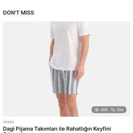
0
y
DON'T MISS
ı
l
a
g
o
498
554
HABER
Dagi Pijama Takımları ile Rahatlığın Keyfini