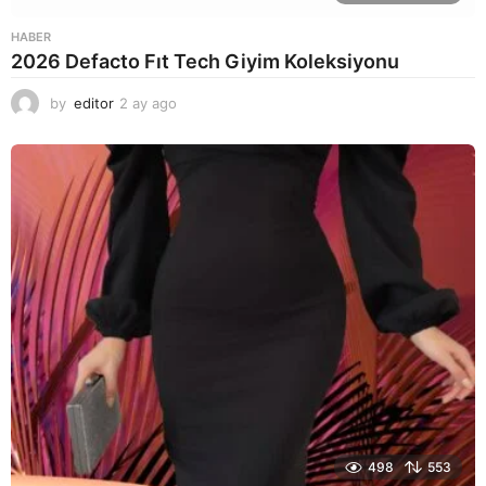
HABER
2026 Defacto Fıt Tech Giyim Koleksiyonu
by
editor
2 ay ago
2
a
y
a
g
o
498
553