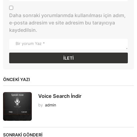
Daha sonraki yorumlarımda kullanılması için adım,
e-posta adresim ve site adresim bu tarayıcıya
kaydedilsin.
ÖNCEKI YAZI
Voice Search İndir
by
admin
SONRAKİ GÖNDERİ