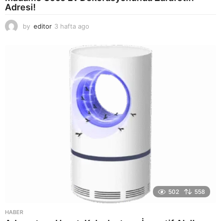
Adresi!
by
editor
3 hafta ago
2
a
y
a
g
o
502
558
HABER