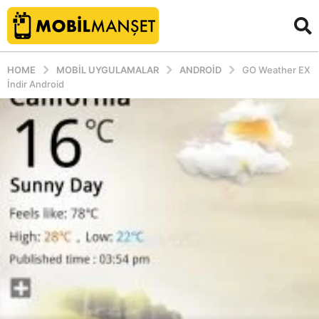
HOME
MOBIL UYGULAMALAR
ANDROID
GO Weather EX
İndir Android