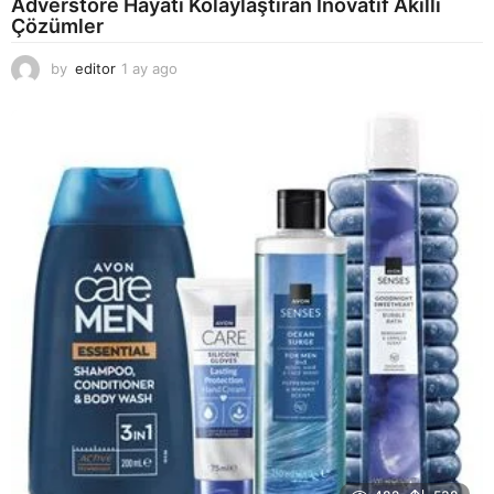
Adverstore Hayatı Kolaylaştıran İnovatif Akıllı
Çözümler
by
editor
1 ay ago
2
a
y
a
g
o