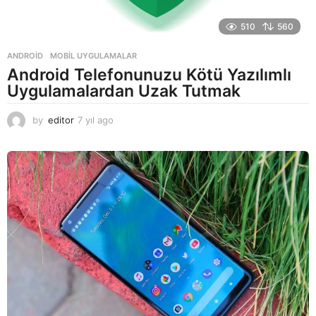
510
560
ANDROID
,
MOBIL UYGULAMALAR
Android Telefonunuzu Kötü Yazılımlı
Uygulamalardan Uzak Tutmak
by
editor
7 yıl ago
7
y
ı
l
a
g
o