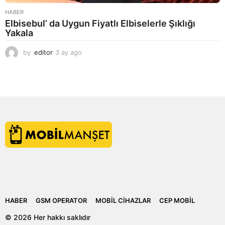
HABER
Elbisebul’ da Uygun Fiyatlı Elbiselerle Şıklığı
Yakala
by
editor
3 ay ago
2
a
y
a
g
o
HABER
GSM OPERATOR
MOBIL CIHAZLAR
CEP MOBIL
© 2026 Her hakkı saklıdır