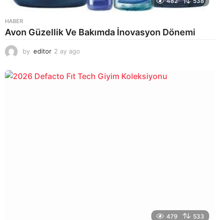
482
538
HABER
Avon Güzellik Ve Bakımda İnovasyon Dönemi
by
editor
2 ay ago
2
a
y
a
g
o
479
533