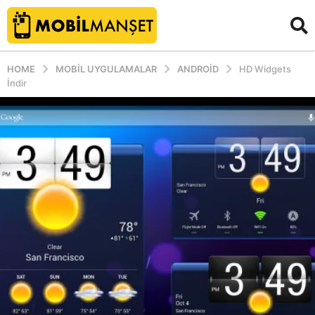
HOME
MOBIL UYGULAMALAR
ANDROID
HD Widgets
İndir