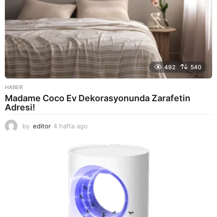
492
540
HABER
Madame Coco Ev Dekorasyonunda Zarafetin
Adresi!
by
editor
4 hafta ago
2
a
y
a
g
o