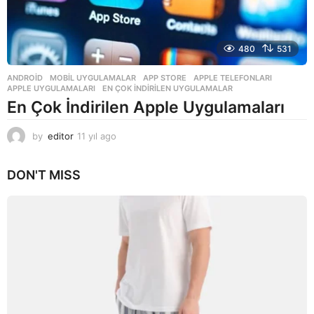
480
531
ANDROID
,
MOBIL UYGULAMALAR
APP STORE
,
APPLE TELEFONLARI
,
APPLE UYGULAMALARI
,
EN ÇOK INDIRILEN UYGULAMALAR
En Çok İndirilen Apple Uygulamaları
by
editor
11 yıl ago
1
1
y
DON'T MISS
ı
l
a
g
o