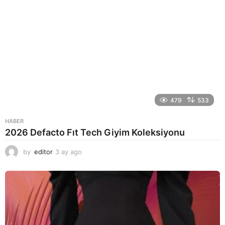
479
533
HABER
2026 Defacto Fıt Tech Giyim Koleksiyonu
by
editor
3 ay ago
2
a
y
a
g
o