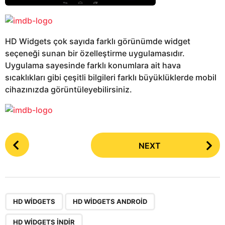
HD Widgets çok sayıda farklı görünümde widget
seçeneği sunan bir özelleştirme uygulamasıdır.
Uygulama sayesinde farklı konumlara ait hava
sıcaklıkları gibi çeşitli bilgileri farklı büyüklüklerde mobil
cihazınızda görüntüleyebilirsiniz.
P
NEXT
o
s
t
P
,
,
a
HD WIDGETS
HD WIDGETS ANDROID
g
HD WIDGETS INDIR