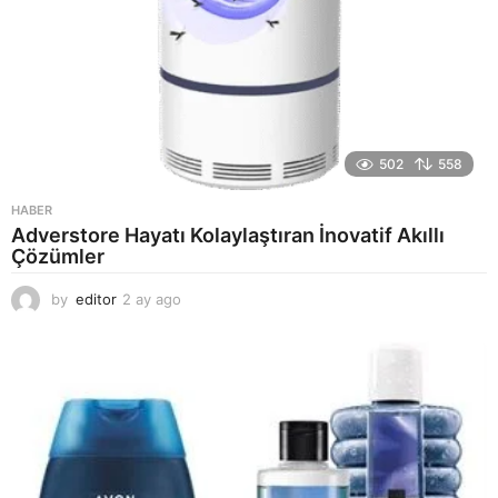
502
558
HABER
Adverstore Hayatı Kolaylaştıran İnovatif Akıllı
Çözümler
by
editor
2 ay ago
2
a
y
a
g
o