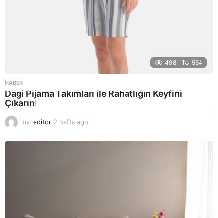
498
554
HABER
Dagi Pijama Takımları ile Rahatlığın Keyfini
Çıkarın!
by
editor
2 hafta ago
2
a
y
a
g
o