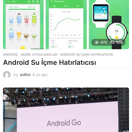
o
475
528
ANDROID
,
MOBIL UYGULAMALAR
ANDROID SU İÇME HATIRLATICISI
Android Su İçme Hatırlatıcısı
by
editor
8 yıl ago
8
y
ı
l
a
g
o