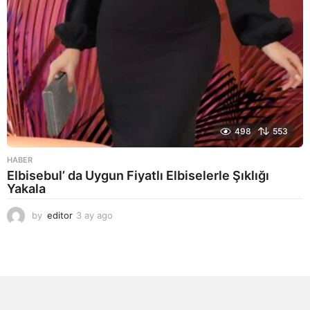
498
553
HABER
Elbisebul’ da Uygun Fiyatlı Elbiselerle Şıklığı
Yakala
by
editor
3 ay ago
2
a
y
a
g
o