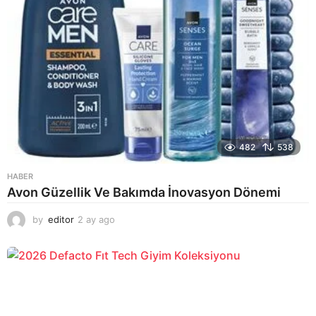
482
538
HABER
Avon Güzellik Ve Bakımda İnovasyon Dönemi
by
editor
2 ay ago
2
a
y
a
g
o