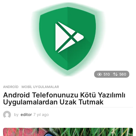
510
560
ANDROID
,
MOBIL UYGULAMALAR
Android Telefonunuzu Kötü Yazılımlı
Uygulamalardan Uzak Tutmak
by
editor
7 yıl ago
7
y
ı
l