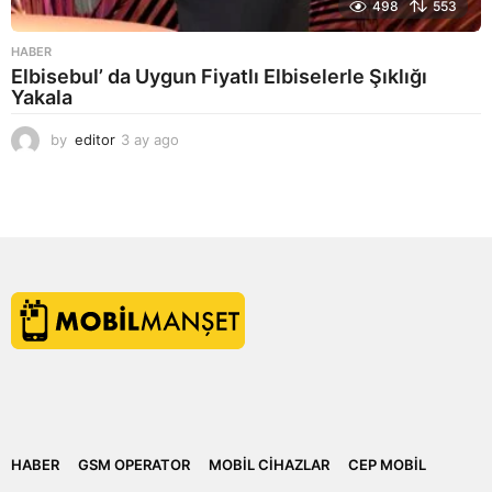
498
553
HABER
Elbisebul’ da Uygun Fiyatlı Elbiselerle Şıklığı
Yakala
by
editor
3 ay ago
2
a
y
a
g
o
HABER
GSM OPERATOR
MOBIL CIHAZLAR
CEP MOBIL