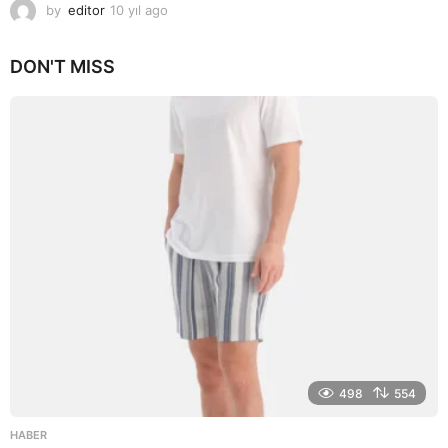
by
editor
10 yıl ago
1
0
y
DON'T MISS
ı
l
a
g
o
498
554
HABER