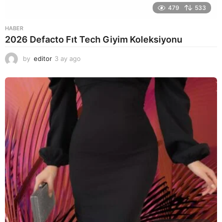
479
533
HABER
2026 Defacto Fıt Tech Giyim Koleksiyonu
by
editor
3 ay ago
2
a
y
a
g
o