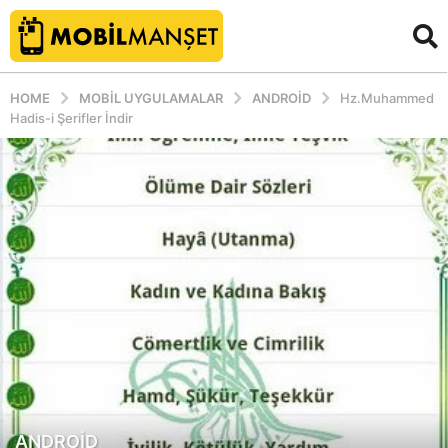
HOME
MOBIL UYGULAMALAR
ANDROID
Hz.Muhammed
Hadis-i Şerifler İndir
ANDROID
1