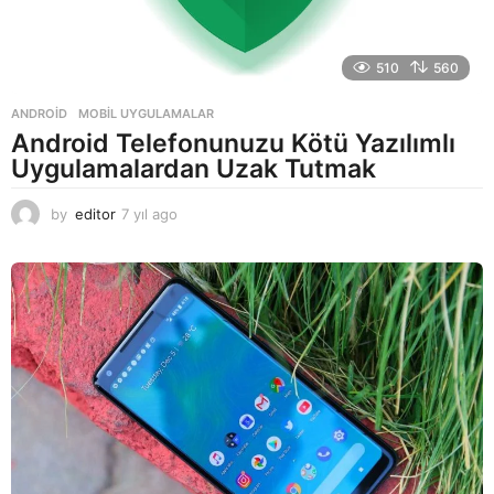
510
560
ANDROID
,
MOBIL UYGULAMALAR
Android Telefonunuzu Kötü Yazılımlı
Uygulamalardan Uzak Tutmak
by
editor
7 yıl ago
7
y
ı
l
a
g
o