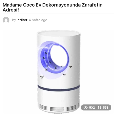
Madame Coco Ev Dekorasyonunda Zarafetin
Adresi!
by
editor
4 hafta ago
2
a
y
a
g
o
502
558