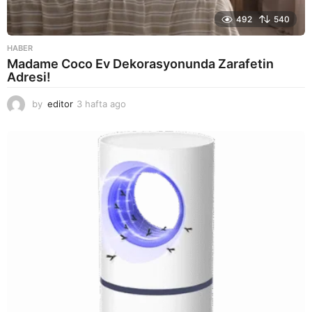
492
540
HABER
Madame Coco Ev Dekorasyonunda Zarafetin
Adresi!
by
editor
3 hafta ago
2
a
y
a
g
o