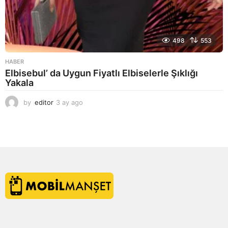
498
553
HABER
Elbisebul’ da Uygun Fiyatlı Elbiselerle Şıklığı
Yakala
by
editor
3 ay ago
2
a
y
a
g
o