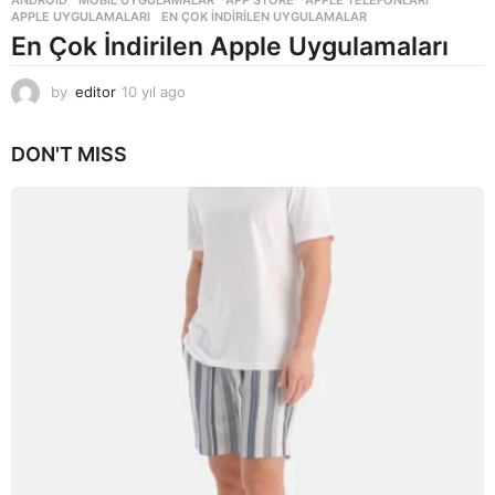
ANDROID
,
MOBIL UYGULAMALAR
APP STORE
,
APPLE TELEFONLARI
,
APPLE UYGULAMALARI
,
EN ÇOK INDIRILEN UYGULAMALAR
En Çok İndirilen Apple Uygulamaları
by
editor
10 yıl ago
1
0
y
DON'T MISS
ı
l
a
g
o