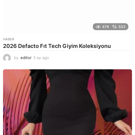
479
533
HABER
2026 Defacto Fıt Tech Giyim Koleksiyonu
by
editor
3 ay ago
2
a
y
a
g
o