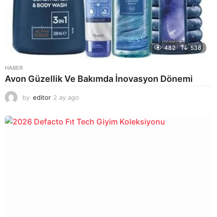
482
538
HABER
Avon Güzellik Ve Bakımda İnovasyon Dönemi
by
editor
2 ay ago
2
a
y
a
g
o