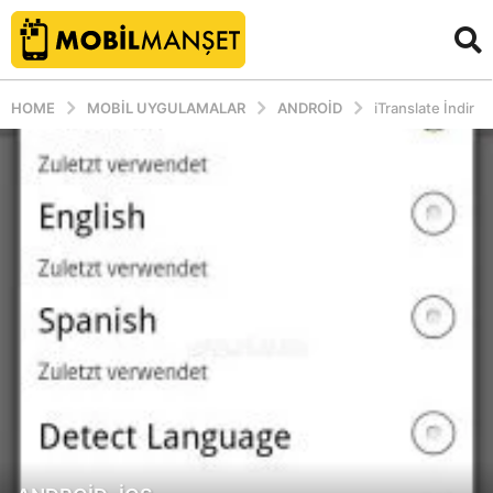
HOME
MOBIL UYGULAMALAR
ANDROID
iTranslate İndir
,