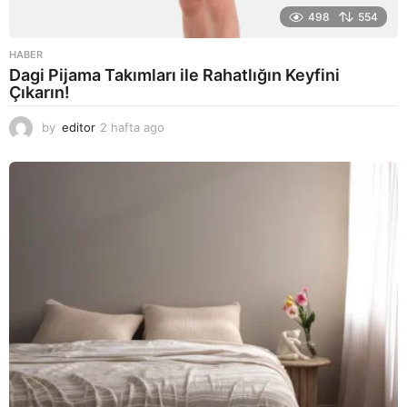
498
554
HABER
Dagi Pijama Takımları ile Rahatlığın Keyfini
Çıkarın!
by
editor
2 hafta ago
2
a
y
a
g
o