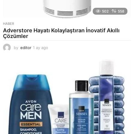
502
558
HABER
Adverstore Hayatı Kolaylaştıran İnovatif Akıllı
Çözümler
by
editor
1 ay ago
2
a
y
a
g
o