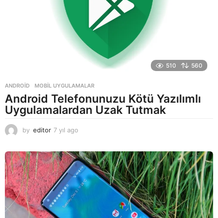
510
560
ANDROID
,
MOBIL UYGULAMALAR
Android Telefonunuzu Kötü Yazılımlı
Uygulamalardan Uzak Tutmak
by
editor
7 yıl ago
7
y
ı
l
a
g
o