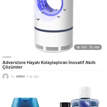
502
558
HABER
Adverstore Hayatı Kolaylaştıran İnovatif Akıllı
Çözümler
by
editor
2 ay ago
2
a
y
a
g
o