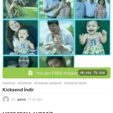
454
508
ANDROID
KICKSEND
,
KICKSEND ANDROID
,
KICKSEND INDIR
Kicksend İndir
by
admin
13 yıl ago
1
3
y