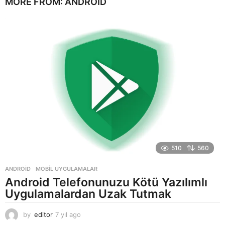
MORE FROM:
ANDROID
ı
l
a
g
o
510
560
ANDROID
,
MOBIL UYGULAMALAR
Android Telefonunuzu Kötü Yazılımlı
Uygulamalardan Uzak Tutmak
by
editor
7 yıl ago
7
y