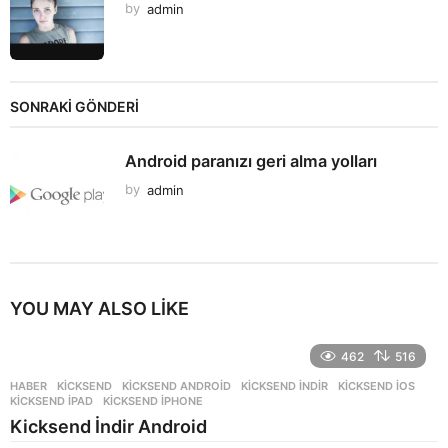
by
admin
SONRAKİ GÖNDERİ
Android paranızı geri alma yolları
by
admin
YOU MAY ALSO LIKE
462
516
HABER
KICKSEND
,
KICKSEND ANDROID
,
KICKSEND INDIR
,
KICKSEND IOS
,
KICKSEND IPAD
,
KICKSEND IPHONE
Kicksend İndir Android