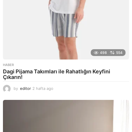
498
554
HABER
Dagi Pijama Takımları ile Rahatlığın Keyfini
Çıkarın!
by
editor
2 hafta ago
2
a
y
a
g
o