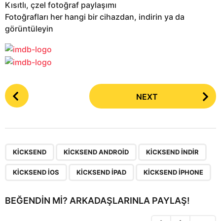
Kısıtlı, çzel fotoğraf paylaşımı
Fotoğrafları her hangi bir cihazdan, indirin ya da
görüntüleyin
P
NEXT
o
s
t
P
,
,
,
,
,
a
KICKSEND
KICKSEND ANDROID
KICKSEND INDIR
g
KICKSEND IOS
KICKSEND IPAD
KICKSEND IPHONE
i
n
BEĞENDIN MI? ARKADAŞLARINLA PAYLAŞ!
a
t