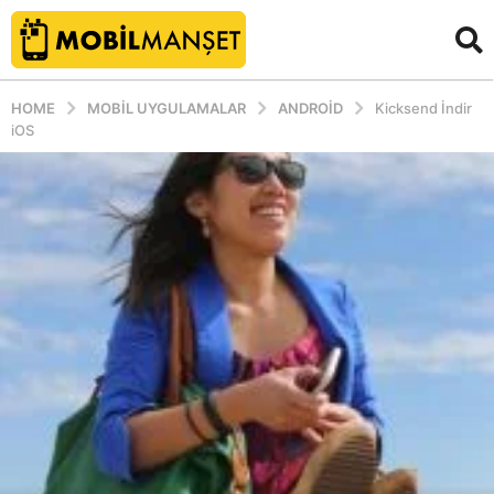
HOME
MOBIL UYGULAMALAR
ANDROID
Kicksend İndir
iOS