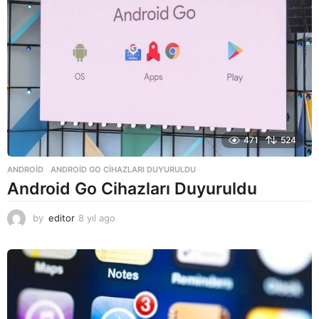
471
524
ANDROID
ANDROID GO CIHAZLARI DUYURULDU
Android Go Cihazları Duyuruldu
by
editor
8 yıl ago
8
y
ı
l
a
g
o