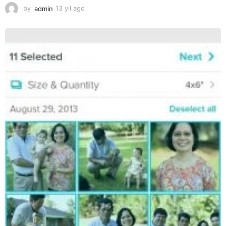
by
admin
13 yıl ago
1
3
y
ı
l
a
g
o