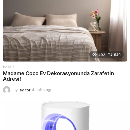
492
540
HABER
Madame Coco Ev Dekorasyonunda Zarafetin
Adresi!
by
editor
4 hafta ago
2
a
y
a
g
o