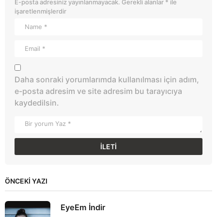
E-posta adresiniz yayınlanmayacak.
Gerekli alanlar
*
ile
işaretlenmişlerdir
Daha sonraki yorumlarımda kullanılması için adım,
e-posta adresim ve site adresim bu tarayıcıya
kaydedilsin.
ÖNCEKI YAZI
EyeEm İndir