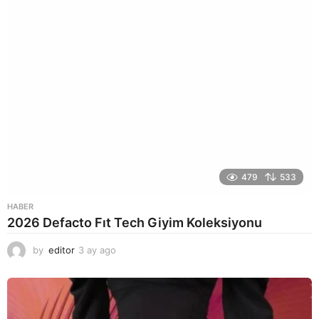
o
479
533
HABER
2026 Defacto Fıt Tech Giyim Koleksiyonu
by
editor
3 ay ago
2
a
y
a
g
o