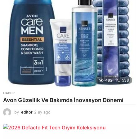
482
538
HABER
Avon Güzellik Ve Bakımda İnovasyon Dönemi
by
editor
2 ay ago
2
a
y
a
g