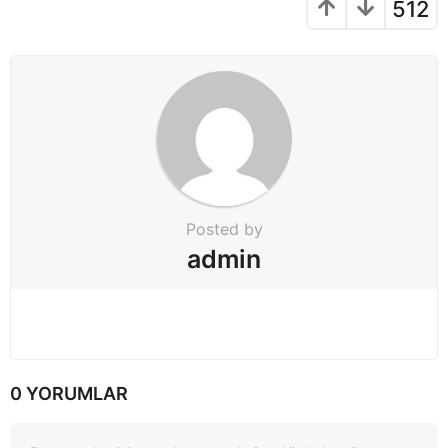
512
i
o
n
Posted by
admin
0 YORUMLAR