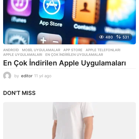
480
531
ANDROID
,
MOBIL UYGULAMALAR
APP STORE
,
APPLE TELEFONLARI
,
APPLE UYGULAMALARI
,
EN ÇOK INDIRILEN UYGULAMALAR
En Çok İndirilen Apple Uygulamaları
by
editor
11 yıl ago
1
1
y
DON'T MISS
ı
l
a
g
o