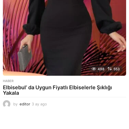
498
553
HABER
Elbisebul’ da Uygun Fiyatlı Elbiselerle Şıklığı
Yakala
by
editor
3 ay ago
2
a
y
a
g