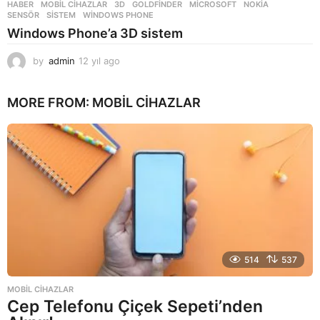
HABER
,
MOBIL CIHAZLAR
3D
,
GOLDFINDER
,
MICROSOFT
,
NOKIA
,
SENSÖR
,
SISTEM
,
WINDOWS PHONE
Windows Phone’a 3D sistem
by
admin
12 yıl ago
1
2
y
MORE FROM:
MOBIL CIHAZLAR
ı
l
a
g
o
514
537
MOBIL CIHAZLAR
Cep Telefonu Çiçek Sepeti’nden