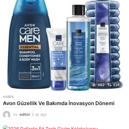
o
482
538
HABER
Avon Güzellik Ve Bakımda İnovasyon Dönemi
by
editor
2 ay ago
2
a
y