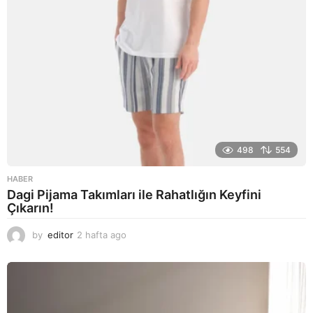
498
554
HABER
Dagi Pijama Takımları ile Rahatlığın Keyfini
Çıkarın!
by
editor
2 hafta ago
2
a
y
a
g
o