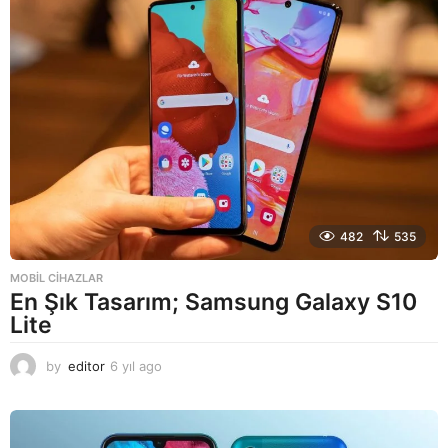
a
g
o
482
535
MOBIL CIHAZLAR
En Şık Tasarım; Samsung Galaxy S10
Lite
by
editor
6 yıl ago
6
y
ı
l
a