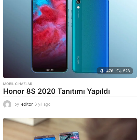
g
o
476
528
MOBIL CIHAZLAR
Honor 8S 2020 Tanıtımı Yapıldı
by
editor
6 yıl ago
6
y
ı
l
a
g
o