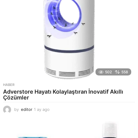
502
558
HABER
Adverstore Hayatı Kolaylaştıran İnovatif Akıllı
Çözümler
by
editor
1 ay ago
2
a
y
a
g