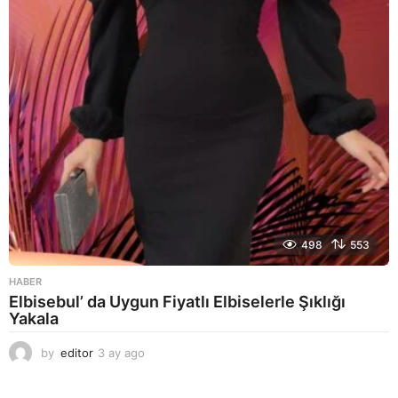
g
o
498
553
HABER
Elbisebul’ da Uygun Fiyatlı Elbiselerle Şıklığı
Yakala
by
editor
3 ay ago
2
a
y