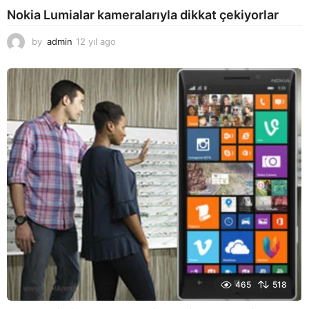
Nokia Lumialar kameralarıyla dikkat çekiyorlar
by
admin
12 yıl ago
1
2
y
ı
l
a
g
o
465
518