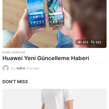
473
523
MOBIL CIHAZLAR
Huawei Yeni Güncelleme Haberi
by
editor
6 yıl ago
6
y
ı
DON'T MISS
l
a
g
o