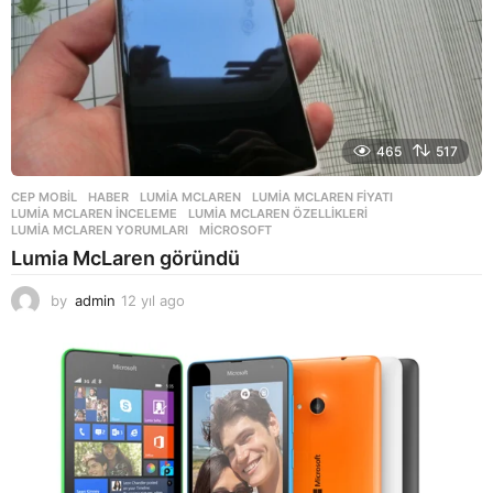
o
465
517
CEP MOBIL
,
HABER
LUMIA MCLAREN
,
LUMIA MCLAREN FIYATI
,
LUMIA MCLAREN INCELEME
,
LUMIA MCLAREN ÖZELLIKLERI
,
LUMIA MCLAREN YORUMLARI
,
MICROSOFT
Lumia McLaren göründü
by
admin
12 yıl ago
1
2
y
ı
l
a
g
o