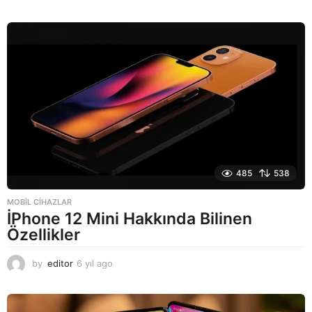
y
ı
l
a
g
o
485
538
MOBIL CIHAZLAR
İPhone 12 Mini Hakkında Bilinen
Özellikler
by
editor
6 yıl ago
6
y
ı
l