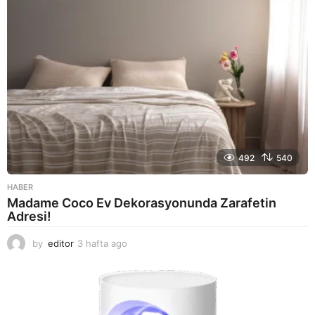
492
540
HABER
Madame Coco Ev Dekorasyonunda Zarafetin
Adresi!
by
editor
3 hafta ago
2
a
y
a
g
o