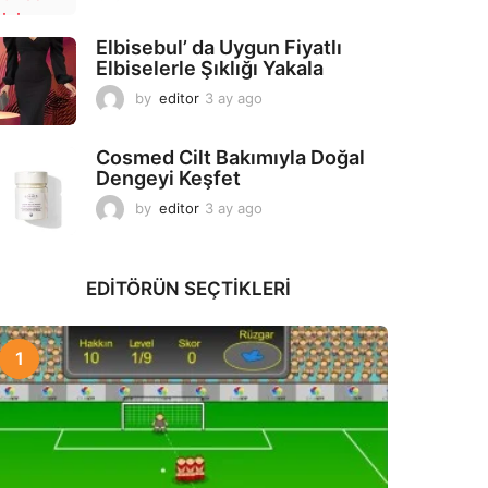
a
y
Elbisebul’ da Uygun Fiyatlı
a
Elbiselerle Şıklığı Yakala
g
o
by
editor
3 ay ago
2
a
y
Cosmed Cilt Bakımıyla Doğal
a
Dengeyi Keşfet
g
o
by
editor
3 ay ago
3
a
y
a
EDITÖRÜN SEÇTIKLERI
g
o
1