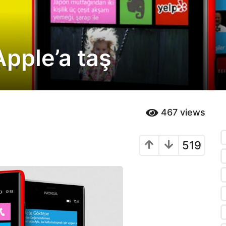
Apple’a taş
467
views
519