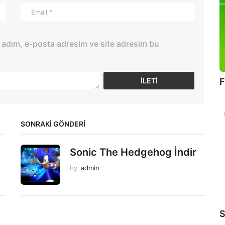
 adım, e-posta adresim ve site adresim bu
F
SONRAKİ GÖNDERİ
Sonic The Hedgehog İndir
by
admin
S