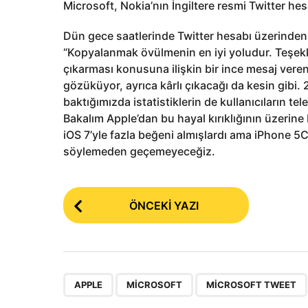
Microsoft, Nokia’nın İngiltere resmi Twitter hes
Dün gece saatlerinde Twitter hesabı üzerinden a
“Kopyalanmak övülmenin en iyi yoludur. Teşekkür
çıkarması konusuna ilişkin bir ince mesaj ver
gözüküyor, ayrıca kârlı çıkacağı da kesin gibi.
baktığımızda istatistiklerin de kullanıcıların te
Bakalım Apple’dan bu hayal kırıklığının üzerin
iOS 7’yle fazla beğeni almışlardı ama iPhone 5C 
söylemeden geçemeyeceğiz.
P
ÖNCEKI YAZI
o
s
t
P
,
,
APPLE
MICROSOFT
MICROSOFT TWEET
a