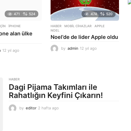
g
o
471
524
474
520
,
ÇIN
,
IPHONE
HABER
,
MOBIL CIHAZLAR
APPLE
,
NOEL
one alan ülke
Noel’de de lider Apple oldu
by
admin
12 yıl ago
1
n
12 yıl ago
1
2
2
y
y
ı
ı
l
l
a
a
HABER
g
g
Dagi Pijama Takımları ile
o
o
Rahatlığın Keyfini Çıkarın!
by
editor
2 hafta ago
2
a
y
a
g