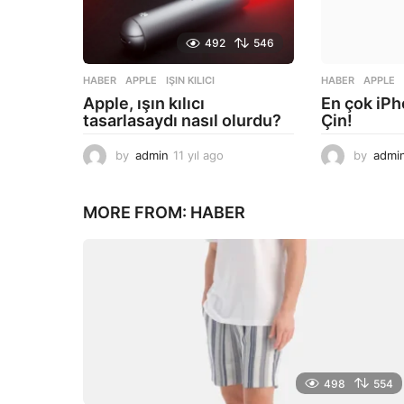
492
546
HABER
APPLE
,
IŞIN KILICI
HABER
APPLE
Apple, ışın kılıcı
En çok iPh
tasarlasaydı nasıl olurdu?
Çin!
by
admin
11 yıl ago
1
by
admi
1
y
ı
MORE FROM:
HABER
l
a
g
o
498
554