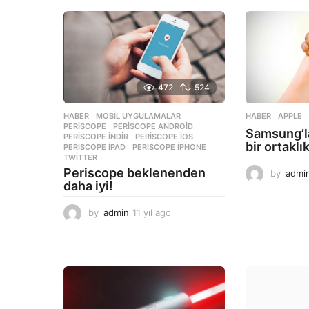
472
524
HABER
,
MOBIL UYGULAMALAR
HABER
APPLE
PERISCOPE
,
PERISCOPE ANDROID
,
Samsung’l
PERISCOPE INDIR
,
PERISCOPE IOS
,
bir ortaklı
PERISCOPE IPAD
,
PERISCOPE IPHONE
,
TWITTER
Periscope beklenenden
by
admi
daha iyi!
by
admin
11 yıl ago
1
1
y
ı
l
a
g
o