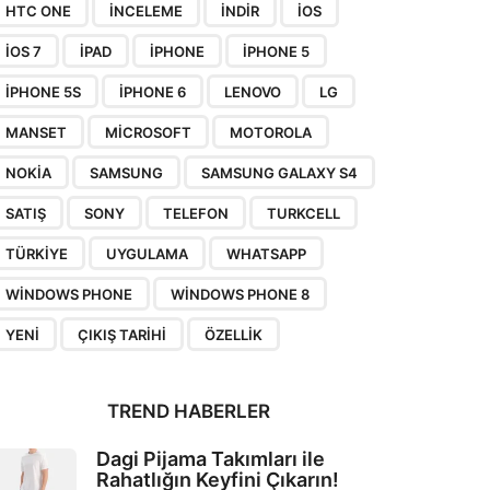
HTC ONE
INCELEME
INDIR
IOS
IOS 7
IPAD
IPHONE
IPHONE 5
IPHONE 5S
IPHONE 6
LENOVO
LG
MANSET
MICROSOFT
MOTOROLA
NOKIA
SAMSUNG
SAMSUNG GALAXY S4
SATIŞ
SONY
TELEFON
TURKCELL
TÜRKIYE
UYGULAMA
WHATSAPP
WINDOWS PHONE
WINDOWS PHONE 8
YENI
ÇIKIŞ TARIHI
ÖZELLIK
TREND HABERLER
Dagi Pijama Takımları ile
Rahatlığın Keyfini Çıkarın!