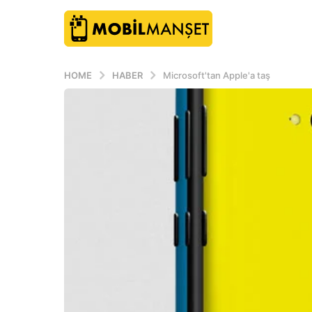
HOME
HABER
Microsoft'tan Apple'a taş