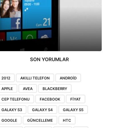
SON YORUMLAR
2012
AKILLI TELEFON
ANDROID
APPLE
AVEA
BLACKBERRY
CEP TELEFONU
FACEBOOK
FIYAT
GALAXY S3
GALAXY S4
GALAXY S5
GOOGLE
GÜNCELLEME
HTC