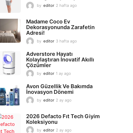
by
editor
2 hafta ago
2
a
y
Madame Coco Ev
a
Dekorasyonunda Zarafetin
g
Adresi!
o
by
editor
3 hafta ago
2
a
y
Adverstore Hayatı
a
Kolaylaştıran İnovatif Akıllı
g
Çözümler
o
by
editor
1 ay ago
2
a
y
Avon Güzellik Ve Bakımda
a
İnovasyon Dönemi
g
by
editor
2 ay ago
2
o
a
y
2026 Defacto Fıt Tech Giyim
a
Koleksiyonu
g
o
by
editor
2 ay ago
2