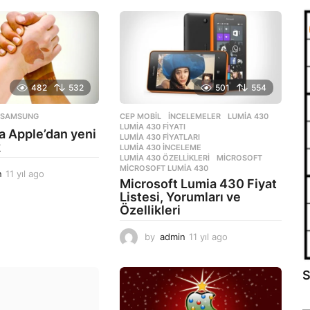
482
532
501
554
,
SAMSUNG
CEP MOBIL
,
İNCELEMELER
LUMIA 430
,
LUMIA 430 FIYATI
,
a Apple’dan yeni
LUMIA 430 FIYATLARI
,
k
LUMIA 430 INCELEME
,
LUMIA 430 ÖZELLIKLERI
,
MICROSOFT
,
MICROSOFT LUMIA 430
n
11 yıl ago
1
Microsoft Lumia 430 Fiyat
1
Listesi, Yorumları ve
y
Özellikleri
ı
l
by
admin
11 yıl ago
1
a
1
g
y
o
S
ı
l
a