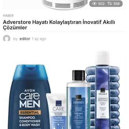
502
558
HABER
Adverstore Hayatı Kolaylaştıran İnovatif Akıllı
Çözümler
by
editor
1 ay ago
2
a
y
a
g
o