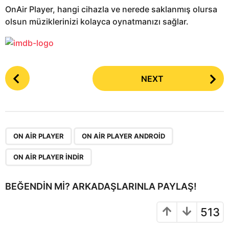
OnAir Player, hangi cihazla ve nerede saklanmış olursa
olsun müziklerinizi kolayca oynatmanızı sağlar.
P
NEXT
o
s
t
P
,
,
a
ON AIR PLAYER
ON AIR PLAYER ANDROID
g
ON AIR PLAYER INDIR
i
n
BEĞENDIN MI? ARKADAŞLARINLA PAYLAŞ!
a
t
513
i