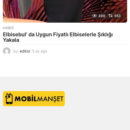
498
553
HABER
Elbisebul’ da Uygun Fiyatlı Elbiselerle Şıklığı
Yakala
by
editor
3 ay ago
2
a
y
a
g
o