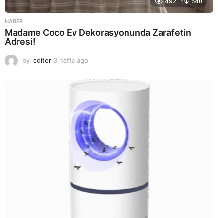
492
540
HABER
Madame Coco Ev Dekorasyonunda Zarafetin
Adresi!
by
editor
3 hafta ago
2
a
y
a
g
o