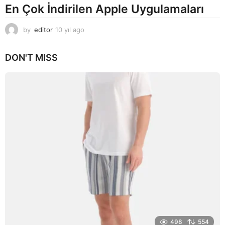
En Çok İndirilen Apple Uygulamaları
by
editor
10 yıl ago
1
0
y
DON'T MISS
ı
l
a
g
o
498
554