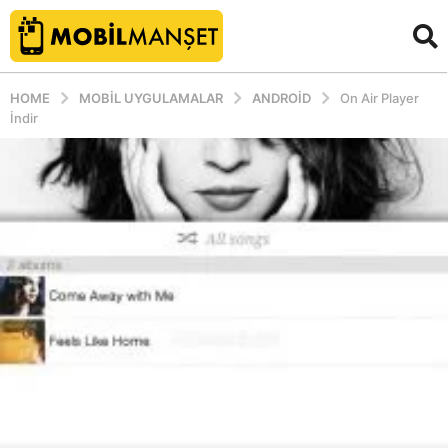
HOME
MOBIL UYGULAMALAR
ANDROID
On Air Player
İndir