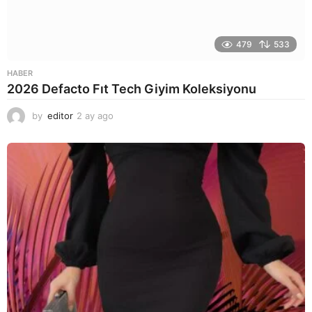
479
533
HABER
2026 Defacto Fıt Tech Giyim Koleksiyonu
by
editor
2 ay ago
2
a
y
a
g
o