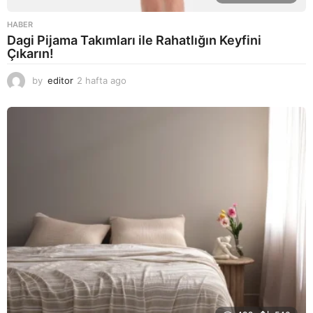
HABER
Dagi Pijama Takımları ile Rahatlığın Keyfini
Çıkarın!
by
editor
2 hafta ago
2
a
y
a
g
o