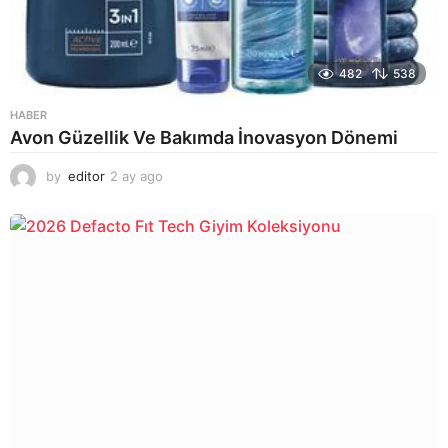
482
538
HABER
Avon Güzellik Ve Bakımda İnovasyon Dönemi
by
editor
2 ay ago
2
a
y
a
g
o