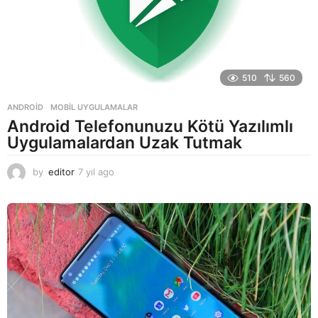
510
560
ANDROID
,
MOBIL UYGULAMALAR
Android Telefonunuzu Kötü Yazılımlı
Uygulamalardan Uzak Tutmak
by
editor
7 yıl ago
7
y
ı
l
a
g
o