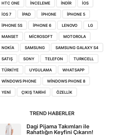
HTC ONE
INCELEME
INDIR
IOS
IOS 7
IPAD
IPHONE
IPHONE 5
IPHONE 5S
IPHONE 6
LENOVO
LG
MANSET
MICROSOFT
MOTOROLA
NOKIA
SAMSUNG
SAMSUNG GALAXY S4
SATIŞ
SONY
TELEFON
TURKCELL
TÜRKIYE
UYGULAMA
WHATSAPP
WINDOWS PHONE
WINDOWS PHONE 8
YENI
ÇIKIŞ TARIHI
ÖZELLIK
TREND HABERLER
Dagi Pijama Takımları ile
Rahatlığın Keyfini Çıkarın!