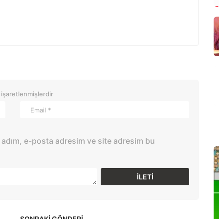
 işaretlenmişlerdir
 adım, e-posta adresim ve site adresim bu
SONRAKİ GÖNDERİ