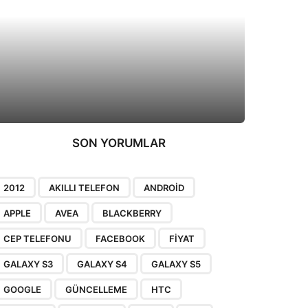
SON YORUMLAR
2012
AKILLI TELEFON
ANDROID
APPLE
AVEA
BLACKBERRY
CEP TELEFONU
FACEBOOK
FIYAT
GALAXY S3
GALAXY S4
GALAXY S5
GOOGLE
GÜNCELLEME
HTC