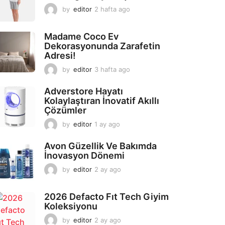
by
editor
2 hafta ago
2
a
y
Madame Coco Ev
a
Dekorasyonunda Zarafetin
g
Adresi!
o
by
editor
3 hafta ago
2
a
y
Adverstore Hayatı
a
Kolaylaştıran İnovatif Akıllı
g
Çözümler
o
by
editor
1 ay ago
2
a
y
Avon Güzellik Ve Bakımda
a
İnovasyon Dönemi
g
by
editor
2 ay ago
2
o
a
y
2026 Defacto Fıt Tech Giyim
a
Koleksiyonu
g
o
by
editor
2 ay ago
2