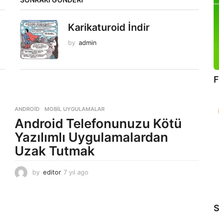
Karikaturoid İndir
by
admin
F
ANDROID
,
MOBIL UYGULAMALAR
Android Telefonunuzu Kötü
Yazılımlı Uygulamalardan
Uzak Tutmak
by
editor
7 yıl ago
7
y
ı
l
S
a
g