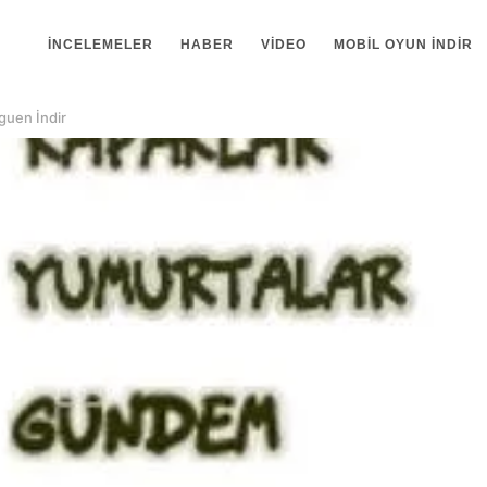
İNCELEMELER
HABER
VIDEO
MOBIL OYUN INDIR
guen İndir