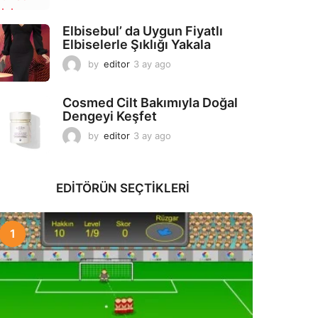
a
y
Elbisebul’ da Uygun Fiyatlı
a
Elbiselerle Şıklığı Yakala
g
o
by
editor
3 ay ago
2
a
y
Cosmed Cilt Bakımıyla Doğal
a
Dengeyi Keşfet
g
o
by
editor
3 ay ago
3
a
y
a
EDITÖRÜN SEÇTIKLERI
g
o
1