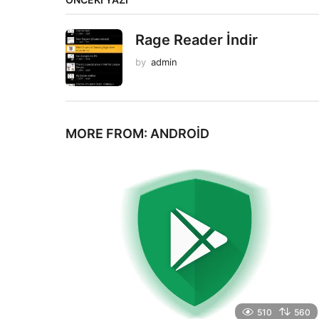
Rage Reader İndir
by
admin
MORE FROM:
ANDROID
510
560