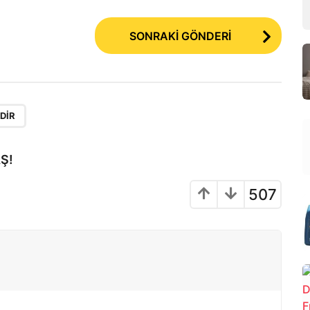
SONRAKİ GÖNDERİ
DIR
Ş!
507