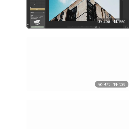
498
550
475
528