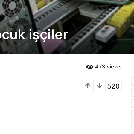
uk işçiler
473
views
520