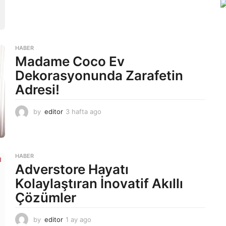
y
a
g
o
HABER
Madame Coco Ev
Dekorasyonunda Zarafetin
Adresi!
by
editor
3 hafta ago
2
a
y
a
g
HABER
o
Adverstore Hayatı
Kolaylaştıran İnovatif Akıllı
Çözümler
by
editor
1 ay ago
2