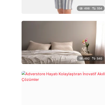
498
554
492
540