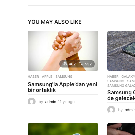
YOU MAY ALSO LIKE
482
532
HABER
APPLE
,
SAMSUNG
HABER
GALAXY
SAMSUNG
,
SAM
Samsung’la Apple’dan yeni
SAMSUNG GALAX
bir ortaklık
Samsung G
de gelece
by
admin
11 yıl ago
1
1
by
admi
y
ı
l
a