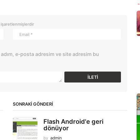
 işaretlenmişlerdir
 adım, e-posta adresim ve site adresim bu
SONRAKİ GÖNDERİ
Flash Android'e geri
dönüyor
by
admin