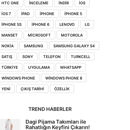
HTC ONE
INCELEME
INDIR
IOS
IOS 7
IPAD
IPHONE
IPHONE 5
IPHONE 5S
IPHONE 6
LENOVO
LG
MANSET
MICROSOFT
MOTOROLA
NOKIA
SAMSUNG
SAMSUNG GALAXY S4
SATIŞ
SONY
TELEFON
TURKCELL
TÜRKIYE
UYGULAMA
WHATSAPP
WINDOWS PHONE
WINDOWS PHONE 8
YENI
ÇIKIŞ TARIHI
ÖZELLIK
TREND HABERLER
Dagi Pijama Takımları ile
Rahatlığın Keyfini Çıkarın!