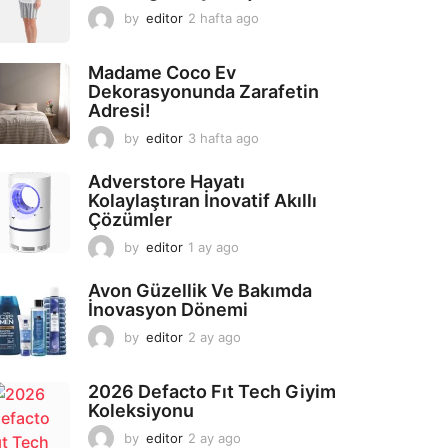
by
editor
2 hafta ago
2
a
y
Madame Coco Ev
a
Dekorasyonunda Zarafetin
g
Adresi!
o
by
editor
3 hafta ago
2
a
y
Adverstore Hayatı
a
Kolaylaştıran İnovatif Akıllı
g
Çözümler
o
by
editor
1 ay ago
2
a
y
Avon Güzellik Ve Bakımda
a
İnovasyon Dönemi
g
by
editor
2 ay ago
2
o
a
y
2026 Defacto Fıt Tech Giyim
a
Koleksiyonu
g
o
by
editor
2 ay ago
2