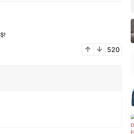
Ş!
520