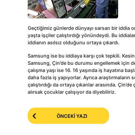
Geçtiğimiz günlerde dünyayı sarsan bir iddia o
yaşta işçiler çalıştırdığı yönündeydi. Bu iddialar
iddianın asılsız olduğunu ortaya çıkardı.
Samsung ise bu iddiaya karşı çok tepkili. Kesinl
Samsung, Çin’de bu durumu engellemek için de el
çalışma yaşı ise 16. 16 yaşında iş hayatına baş
daha fazla iş yapıyorlar. Ayrıca araştırmaları
çalıştırdığı da ortaya çıkanlar arasında. Çin’d
alırsak çocuklar çalışıyor da diyebiliriz.
P
ÖNCEKI YAZI
o
s