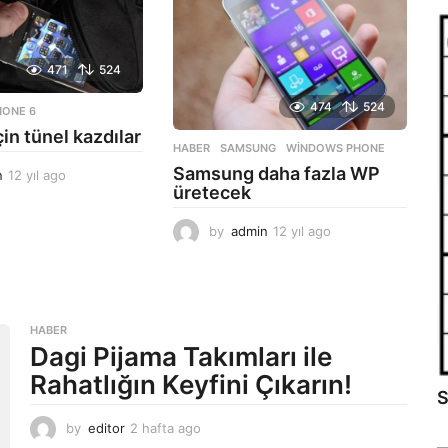
g
a
o
g
o
471
524
474
524
HONE 6
in tünel kazdılar
HABER
SAMSUNG
,
WINDOWS PHONE
Samsung daha fazla WP
n
12 yıl ago
1
üretecek
2
y
by
admin
12 yıl ago
1
ı
2
l
y
a
ı
g
l
o
a
HABER
g
Dagi Pijama Takımları ile
o
Rahatlığın Keyfini Çıkarın!
S
by
editor
2 hafta ago
2
a