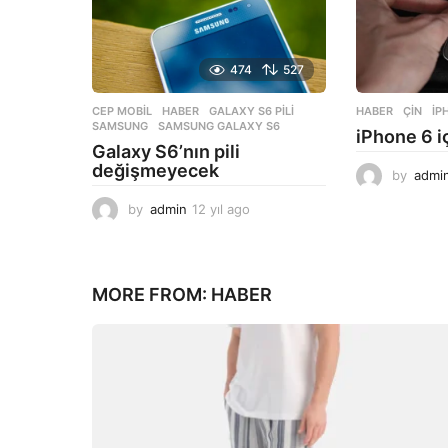
g
o
474
527
CEP MOBIL
,
HABER
GALAXY S6 PILI
,
HABER
ÇIN
,
IP
SAMSUNG
,
SAMSUNG GALAXY S6
iPhone 6 iç
Galaxy S6’nın pili
değişmeyecek
by
admi
by
admin
12 yıl ago
1
2
y
ı
l
MORE FROM:
HABER
a
g
o