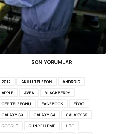
SON YORUMLAR
2012
AKILLI TELEFON
ANDROID
APPLE
AVEA
BLACKBERRY
CEP TELEFONU
FACEBOOK
FIYAT
GALAXY S3
GALAXY S4
GALAXY S5
GOOGLE
GÜNCELLEME
HTC