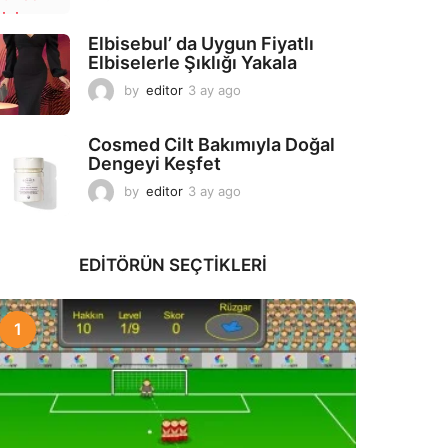
a
y
Elbisebul’ da Uygun Fiyatlı
a
Elbiselerle Şıklığı Yakala
g
o
by
editor
3 ay ago
2
a
y
Cosmed Cilt Bakımıyla Doğal
a
Dengeyi Keşfet
g
o
by
editor
3 ay ago
3
a
y
a
EDITÖRÜN SEÇTIKLERI
g
o
1