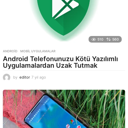
510
560
ANDROID
,
MOBIL UYGULAMALAR
Android Telefonunuzu Kötü Yazılımlı
Uygulamalardan Uzak Tutmak
by
editor
7 yıl ago
7
y
ı
l
a
g
o