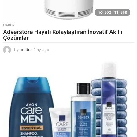
502
558
HABER
Adverstore Hayatı Kolaylaştıran İnovatif Akıllı
Çözümler
by
editor
1 ay ago
2
a
y
a
g
o