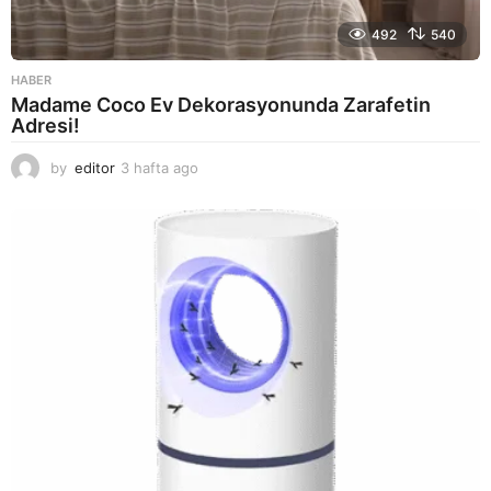
492
540
HABER
Madame Coco Ev Dekorasyonunda Zarafetin
Adresi!
by
editor
3 hafta ago
2
a
y
a
g
o