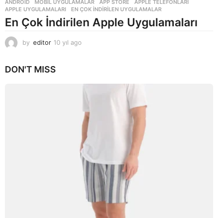
ANDROID
,
MOBIL UYGULAMALAR
APP STORE
,
APPLE TELEFONLARI
,
APPLE UYGULAMALARI
,
EN ÇOK INDIRILEN UYGULAMALAR
En Çok İndirilen Apple Uygulamaları
by
editor
10 yıl ago
1
0
y
DON'T MISS
ı
l
a
g
o