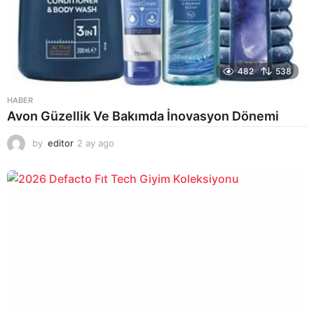
482
538
HABER
Avon Güzellik Ve Bakımda İnovasyon Dönemi
by
editor
2 ay ago
2
a
y
a
g
o