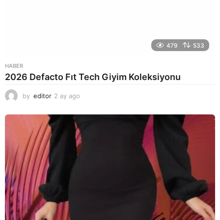
479
533
HABER
2026 Defacto Fıt Tech Giyim Koleksiyonu
by
editor
2 ay ago
2
a
y
a
g
o