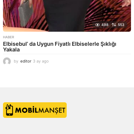
498
553
HABER
Elbisebul’ da Uygun Fiyatlı Elbiselerle Şıklığı
Yakala
by
editor
3 ay ago
2
a
y
a
g
o