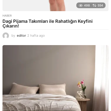
498
554
HABER
Dagi Pijama Takımları ile Rahatlığın Keyfini
Çıkarın!
by
editor
2 hafta ago
2
a
y
a
g
o