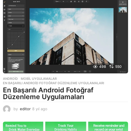
a
g
o
498
550
ANDROID
,
MOBIL UYGULAMALAR
EN BAŞARILI ANDROID FOTOĞRAF DÜZENLEME UYGULAMALARI
En Başarılı Android Fotoğraf
Düzenleme Uygulamaları
by
editor
8 yıl ago
8
y
ı
l