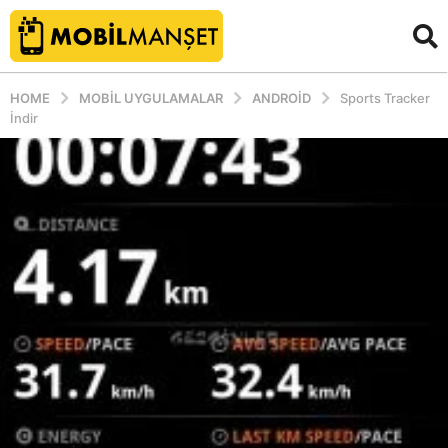
HOME
MOBIL UYGULAMALAR
ANDROID
Sports Tracker
İndir