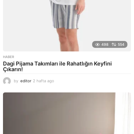
498
554
HABER
Dagi Pijama Takımları ile Rahatlığın Keyfini
Çıkarın!
by
editor
2 hafta ago
2
a
y
a
g
o