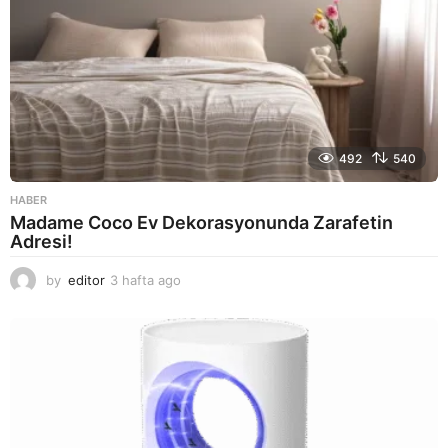
492
540
HABER
Madame Coco Ev Dekorasyonunda Zarafetin
Adresi!
by
editor
3 hafta ago
2
a
y
a
g
o