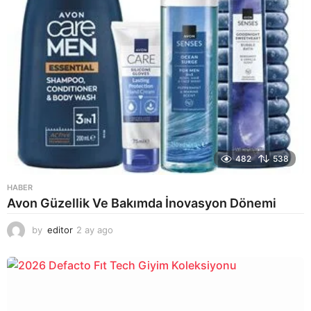
482
538
HABER
Avon Güzellik Ve Bakımda İnovasyon Dönemi
by
editor
2 ay ago
2
a
y
a
g
o