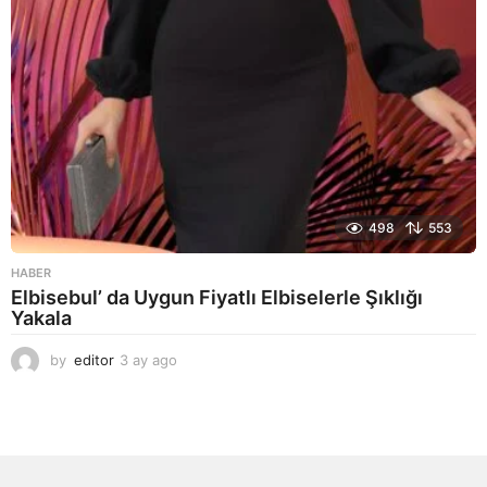
498
553
HABER
Elbisebul’ da Uygun Fiyatlı Elbiselerle Şıklığı
Yakala
by
editor
3 ay ago
2
a
y
a
g
o