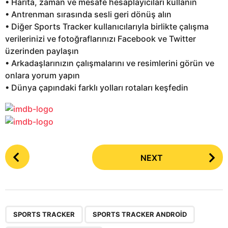
• Harita, zaman ve mesafe hesaplayıcıları kullanın
• Antrenman sırasında sesli geri dönüş alın
• Diğer Sports Tracker kullanıcılarıyla birlikte çalışma
verilerinizi ve fotoğraflarınızı Facebook ve Twitter
üzerinden paylaşın
• Arkadaşlarınızın çalışmalarını ve resimlerini görün ve
onlara yorum yapın
• Dünya çapındaki farklı yolları rotaları keşfedin
P
NEXT
o
s
t
P
,
,
a
SPORTS TRACKER
SPORTS TRACKER ANDROID