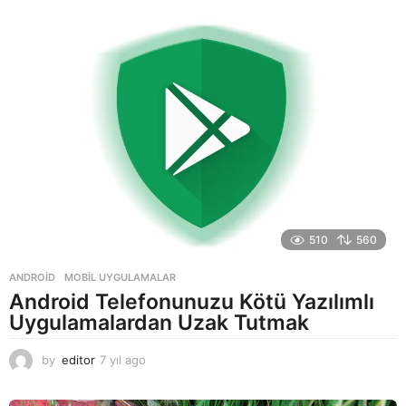
510
560
ANDROID
,
MOBIL UYGULAMALAR
Android Telefonunuzu Kötü Yazılımlı
Uygulamalardan Uzak Tutmak
by
editor
7 yıl ago
7
y
ı