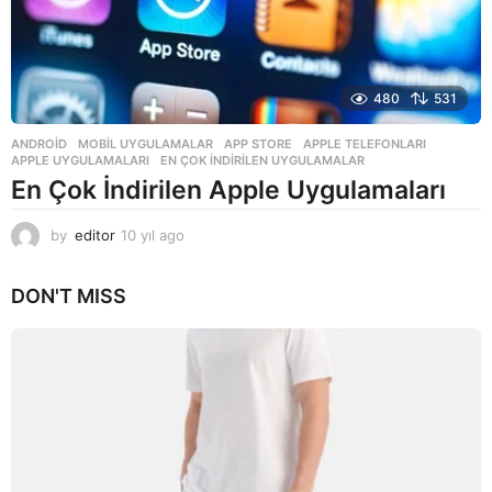
480
531
ANDROID
,
MOBIL UYGULAMALAR
APP STORE
,
APPLE TELEFONLARI
,
APPLE UYGULAMALARI
,
EN ÇOK INDIRILEN UYGULAMALAR
En Çok İndirilen Apple Uygulamaları
by
editor
10 yıl ago
1
0
y
DON'T MISS
ı
l
a
g
o