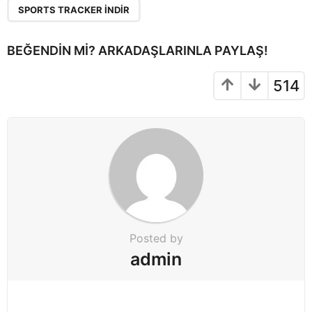
g
SPORTS TRACKER INDIR
i
n
BEĞENDIN MI? ARKADAŞLARINLA PAYLAŞ!
a
t
514
i
o
n
Posted by
admin