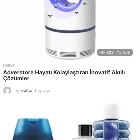
502
558
HABER
Adverstore Hayatı Kolaylaştıran İnovatif Akıllı
Çözümler
by
editor
1 ay ago
2
a
y
a
g
o