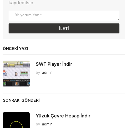
kaydedilsin.
ÖNCEKI YAZI
SWF Player İndir
by
admin
SONRAKİ GÖNDERİ
Yüzük Çevre Hesap İndir
by
admin