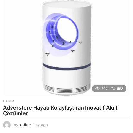
y
a
g
o
502
558
HABER
Adverstore Hayatı Kolaylaştıran İnovatif Akıllı
Çözümler
by
editor
1 ay ago
2
a