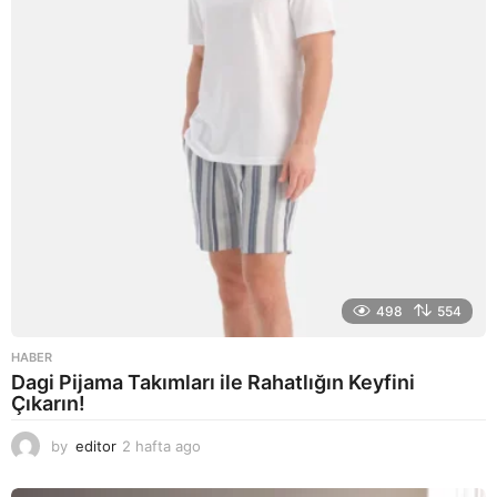
g
o
498
554
HABER
Dagi Pijama Takımları ile Rahatlığın Keyfini
Çıkarın!
by
editor
2 hafta ago
2
a
y