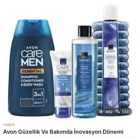
y
a
g
o
482
538
HABER
Avon Güzellik Ve Bakımda İnovasyon Dönemi