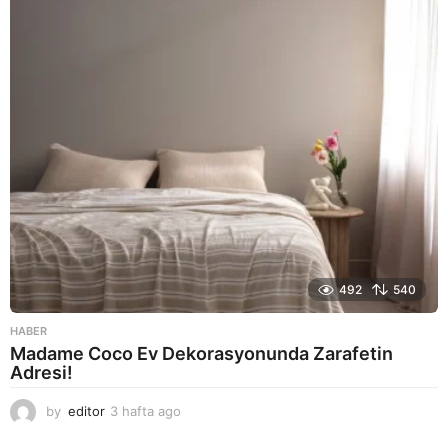
a
g
o
492
540
HABER
Madame Coco Ev Dekorasyonunda Zarafetin
Adresi!
by
editor
3 hafta ago
2
a