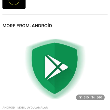
MORE FROM:
ANDROID
510
560
ANDROID
,
MOBIL UYGULAMALAR