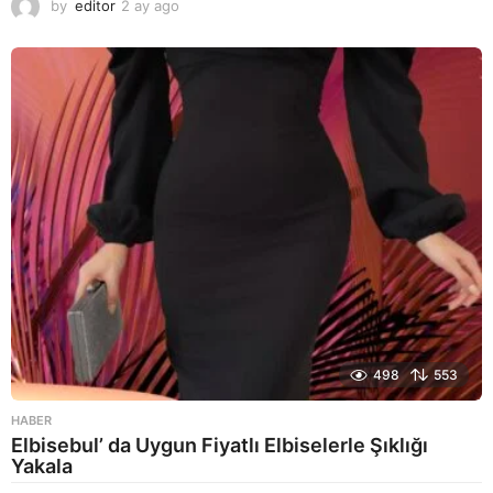
by
editor
2 ay ago
2
a
y
a
g
o
498
553
HABER
Elbisebul’ da Uygun Fiyatlı Elbiselerle Şıklığı
Yakala