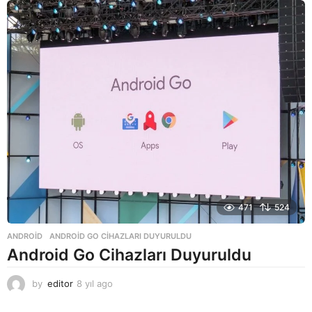
l
a
g
o
471
524
ANDROID
ANDROID GO CIHAZLARI DUYURULDU
Android Go Cihazları Duyuruldu
by
editor
8 yıl ago
8
y
ı