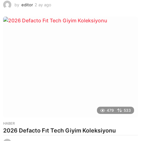
by
editor
2 ay ago
2
a
y
a
g
o
479
533
HABER
2026 Defacto Fıt Tech Giyim Koleksiyonu