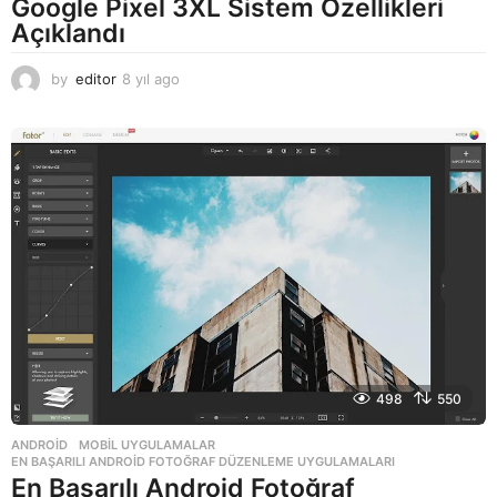
Google Pixel 3XL Sistem Özellikleri
Açıklandı
by
editor
8 yıl ago
8
y
ı
l
a
g
o
498
550
ANDROID
,
MOBIL UYGULAMALAR
EN BAŞARILI ANDROID FOTOĞRAF DÜZENLEME UYGULAMALARI
En Başarılı Android Fotoğraf