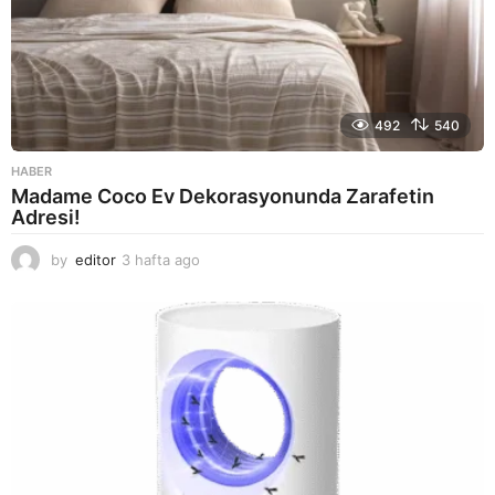
492
540
HABER
Madame Coco Ev Dekorasyonunda Zarafetin
Adresi!
by
editor
3 hafta ago
2
a
y
a
g
o