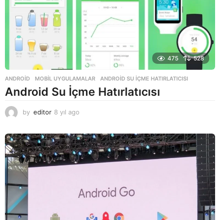
475
528
ANDROID
,
MOBIL UYGULAMALAR
ANDROID SU İÇME HATIRLATICISI
Android Su İçme Hatırlatıcısı
by
editor
8 yıl ago
8
y
ı
l
a
g
o