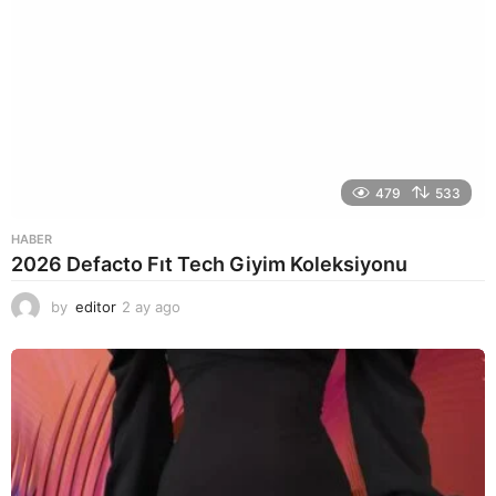
479
533
HABER
2026 Defacto Fıt Tech Giyim Koleksiyonu
by
editor
2 ay ago
2
a
y
a
g
o