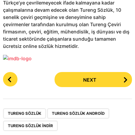
Türkçe’ye çevrilemeyecek ifade kalmayana kadar
çalışmalarına devam edecek olan Tureng SözIük, 10
senelik çeviri geçmişine ve deneyimine sahip
çevirmenler tarafından kurulmuş olan Tureng Çeviri
firmasının, çeviri, eğitim, mühendislik, iş dünyası ve dış
ticaret sektöründe çalışanlara sunduğu tamamen
ücretsiz online sözlük hizmetidir.
P
NEXT
o
s
t
P
,
,
a
TURENG SÖZLÜK
TURENG SÖZLÜK ANDROID
g
TURENG SÖZLÜK INDIR
i