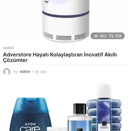
502
558
HABER
Adverstore Hayatı Kolaylaştıran İnovatif Akıllı
Çözümler
by
editor
1 ay ago
2
a
y
a
g
o