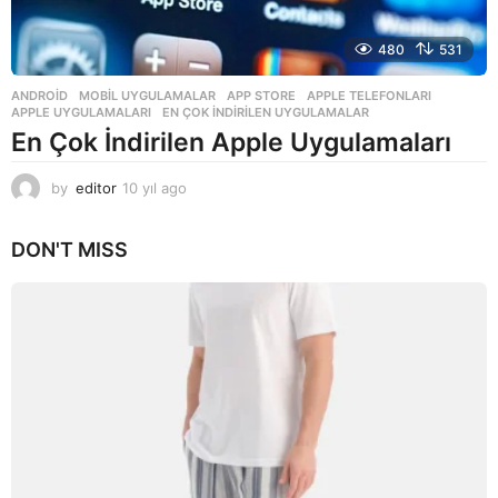
480
531
ANDROID
,
MOBIL UYGULAMALAR
APP STORE
,
APPLE TELEFONLARI
,
APPLE UYGULAMALARI
,
EN ÇOK INDIRILEN UYGULAMALAR
En Çok İndirilen Apple Uygulamaları
by
editor
10 yıl ago
1
0
y
DON'T MISS
ı
l
a
g
o