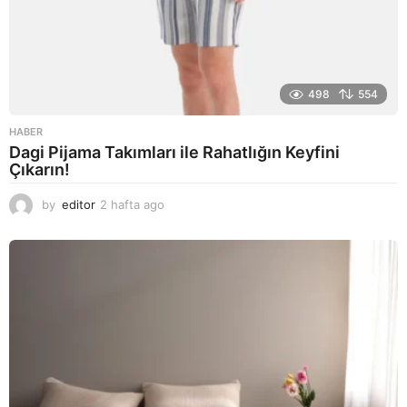
498
554
HABER
Dagi Pijama Takımları ile Rahatlığın Keyfini
Çıkarın!
by
editor
2 hafta ago
2
a
y
a
g
o