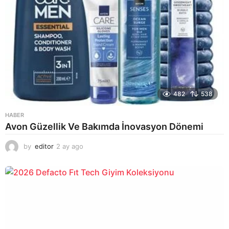
482
538
HABER
Avon Güzellik Ve Bakımda İnovasyon Dönemi
by
editor
2 ay ago
2
a
y
a
g
o