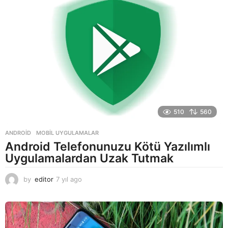
510
560
ANDROID
,
MOBIL UYGULAMALAR
Android Telefonunuzu Kötü Yazılımlı
Uygulamalardan Uzak Tutmak
by
editor
7 yıl ago
7
y
ı
l
a
g