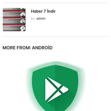
Haber 7 İndir
by
admin
MORE FROM:
ANDROID