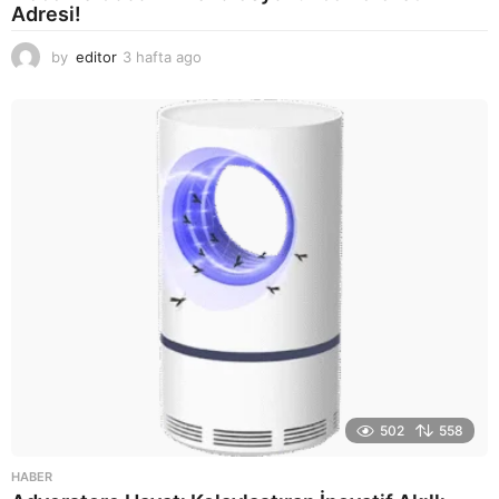
Adresi!
by
editor
3 hafta ago
2
a
y
a
g
o
502
558
HABER