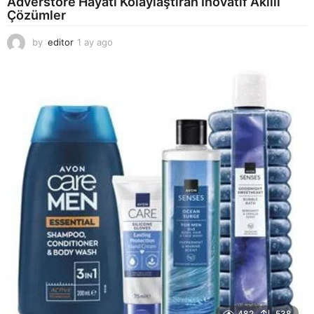
Adverstore Hayatı Kolaylaştıran İnovatif Akıllı
Çözümler
by
editor
1 ay ago
2
a
y
a
g
o
482
538