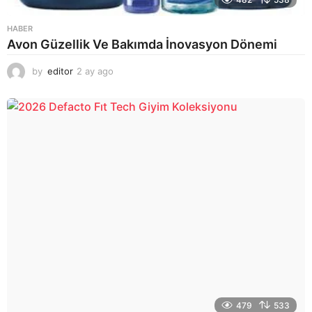
HABER
Avon Güzellik Ve Bakımda İnovasyon Dönemi
by
editor
2 ay ago
2
a
y
a
g
o
479
533