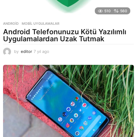
510
560
ANDROID
,
MOBIL UYGULAMALAR
Android Telefonunuzu Kötü Yazılımlı
Uygulamalardan Uzak Tutmak
by
editor
7 yıl ago
7
y
ı
l
a
g
o