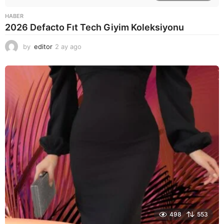
HABER
2026 Defacto Fıt Tech Giyim Koleksiyonu
by
editor
2 ay ago
2
a
y
a
g
o
498
553