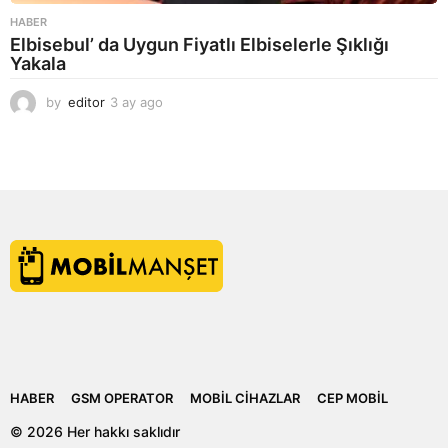
HABER
Elbisebul’ da Uygun Fiyatlı Elbiselerle Şıklığı
Yakala
by
editor
3 ay ago
2
a
y
a
g
o
HABER
GSM OPERATOR
MOBIL CIHAZLAR
CEP MOBIL
© 2026 Her hakkı saklıdır