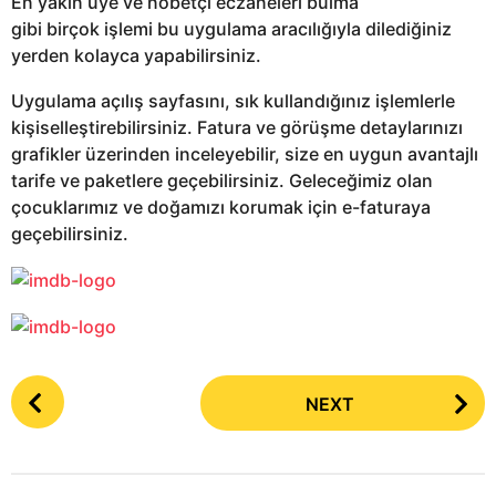
En yakın üye ve nöbetçi eczaneleri bulma
gibi birçok işlemi bu uygulama aracılığıyla dilediğiniz
yerden kolayca yapabilirsiniz.
Uygulama açılış sayfasını, sık kullandığınız işlemlerle
kişiselleştirebilirsiniz. Fatura ve görüşme detaylarınızı
grafikler üzerinden inceleyebilir, size en uygun avantajlı
tarife ve paketlere geçebilirsiniz. Geleceğimiz olan
çocuklarımız ve doğamızı korumak için e-faturaya
geçebilirsiniz.
P
NEXT
o
s
t