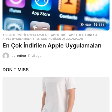
480
531
ANDROID
,
MOBIL UYGULAMALAR
APP STORE
,
APPLE TELEFONLARI
,
APPLE UYGULAMALARI
,
EN ÇOK INDIRILEN UYGULAMALAR
En Çok İndirilen Apple Uygulamaları
by
editor
11 yıl ago
1
1
y
DON'T MISS
ı
l
a
g
o