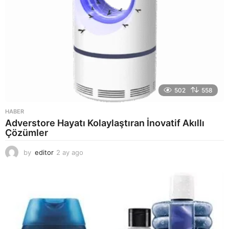
502
558
HABER
Adverstore Hayatı Kolaylaştıran İnovatif Akıllı
Çözümler
by
editor
2 ay ago
2
a
y
a
g
o