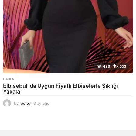
498
553
HABER
Elbisebul’ da Uygun Fiyatlı Elbiselerle Şıklığı
Yakala
by
editor
3 ay ago
2
a
y
a
g
o