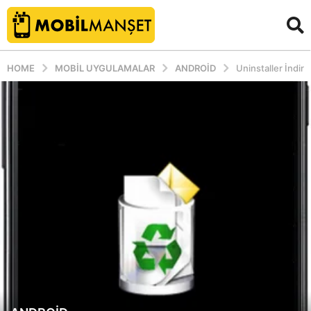
HOME
MOBIL UYGULAMALAR
ANDROID
Uninstaller İndir