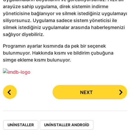
arayüze sahip uygulama, direk sistemin indirme
yöneticisine bağlanıyor ve silmek istediğiniz uygulamayı
siliyorsunuz. Uygulama sadece sistem yöneticisi ile
silmek istediğiniz uygulamalar arasında haberleşmenizi
sağlıyor diyebiliriz.
Programın ayarlar kısmında da pek bir seçenek
bulunmuyor. Hakkında kısmı ve bildirim çubuğuna
simge ekleme kısmı bulunuyor.
P
NEXT
o
s
t
P
,
,
a
UNINSTALLER
UNINSTALLER ANDROID