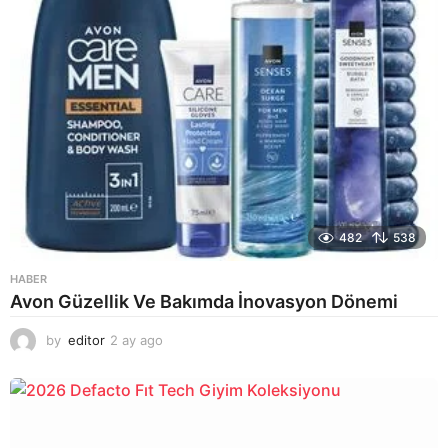
482
538
HABER
Avon Güzellik Ve Bakımda İnovasyon Dönemi
by
editor
2 ay ago
2
a
y
a
g
o