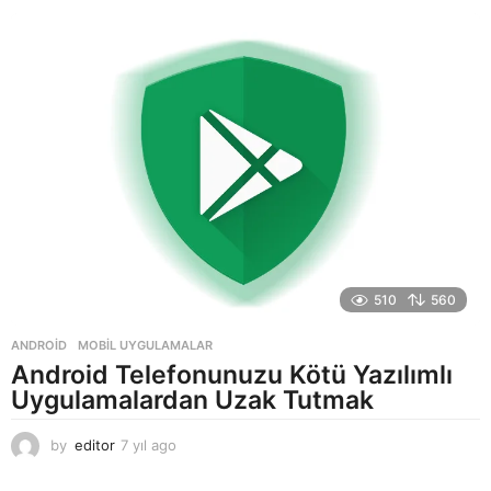
510
560
ANDROID
,
MOBIL UYGULAMALAR
Android Telefonunuzu Kötü Yazılımlı
Uygulamalardan Uzak Tutmak
by
editor
7 yıl ago
7
y
ı