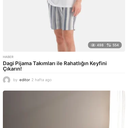
498
554
HABER
Dagi Pijama Takımları ile Rahatlığın Keyfini
Çıkarın!
by
editor
2 hafta ago
2
a
y
a
g
o