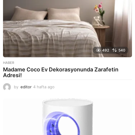
492
540
HABER
Madame Coco Ev Dekorasyonunda Zarafetin
Adresi!
by
editor
4 hafta ago
2
a
y
a
g
o