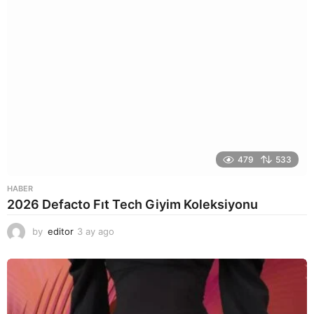
479
533
HABER
2026 Defacto Fıt Tech Giyim Koleksiyonu
by
editor
3 ay ago
2
a
y
a
g
o