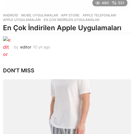
480
531
ANDROID
,
MOBIL UYGULAMALAR
APP STORE
,
APPLE TELEFONLARI
,
APPLE UYGULAMALARI
,
EN ÇOK INDIRILEN UYGULAMALAR
En Çok İndirilen Apple Uygulamaları
by
editor
10 yıl ago
1
0
y
ı
DON'T MISS
l
a
g
o