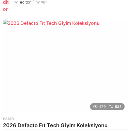
by
editor
2 ay ago
2
a
y
a
g
o
479
533
HABER
2026 Defacto Fıt Tech Giyim Koleksiyonu