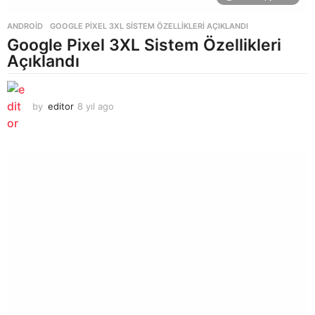
ANDROID
GOOGLE PIXEL 3XL SISTEM ÖZELLIKLERI AÇIKLANDI
Google Pixel 3XL Sistem Özellikleri
Açıklandı
by
editor
8 yıl ago
8
y
ı
l
a
g
o