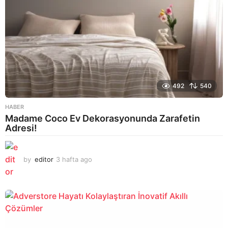
492
540
HABER
Madame Coco Ev Dekorasyonunda Zarafetin
Adresi!
by
editor
3 hafta ago
2
a
y
a
g
o