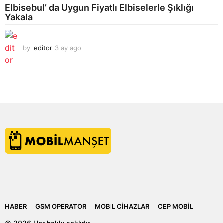
Elbisebul’ da Uygun Fiyatlı Elbiselerle Şıklığı
Yakala
by
editor
3 ay ago
2
a
y
a
g
o
HABER
GSM OPERATOR
MOBIL CIHAZLAR
CEP MOBIL
© 2026 Her hakkı saklıdır