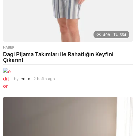
498
554
HABER
Dagi Pijama Takımları ile Rahatlığın Keyfini
Çıkarın!
by
editor
2 hafta ago
2
a
y
a
g
o