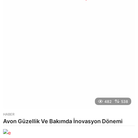
o
482
538
HABER
Avon Güzellik Ve Bakımda İnovasyon Dönemi