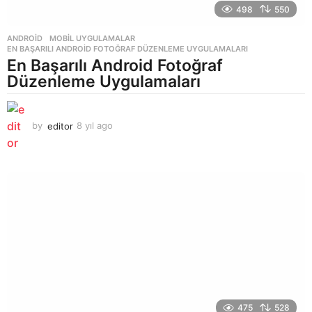
498
550
ANDROID
,
MOBIL UYGULAMALAR
EN BAŞARILI ANDROID FOTOĞRAF DÜZENLEME UYGULAMALARI
En Başarılı Android Fotoğraf
Düzenleme Uygulamaları
by
editor
8 yıl ago
8
y
ı
l
a
g
o
475
528