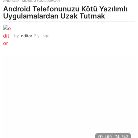
ANDROID
,
MOBIL UYGULAMALAR
Android Telefonunuzu Kötü Yazılımlı
Uygulamalardan Uzak Tutmak
by
editor
7 yıl ago
7
y
ı
l
a
g
o
490
542