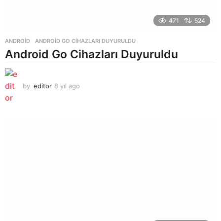
471
524
ANDROID
ANDROID GO CIHAZLARI DUYURULDU
Android Go Cihazları Duyuruldu
by
editor
8 yıl ago
8
y
ı
l
a
g
o