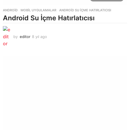
ANDROID
,
MOBIL UYGULAMALAR
ANDROID SU İÇME HATIRLATICISI
Android Su İçme Hatırlatıcısı
by
editor
8 yıl ago
8
y
ı
l
a
g
o