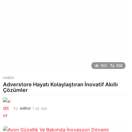
502
558
HABER
Adverstore Hayatı Kolaylaştıran İnovatif Akıllı
Çözümler
by
editor
1 ay ago
2
a
y
a
g