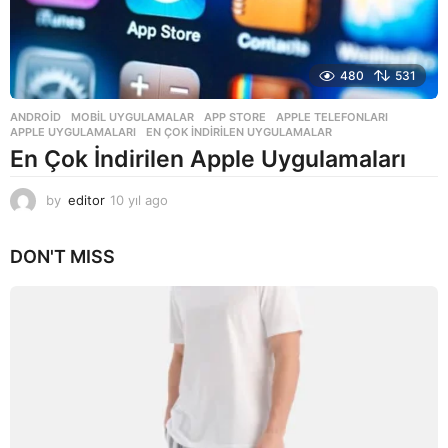
480
531
ANDROID
,
MOBIL UYGULAMALAR
APP STORE
,
APPLE TELEFONLARI
,
APPLE UYGULAMALARI
,
EN ÇOK INDIRILEN UYGULAMALAR
En Çok İndirilen Apple Uygulamaları
by
editor
10 yıl ago
1
0
y
DON'T MISS
ı
l
a
g
o