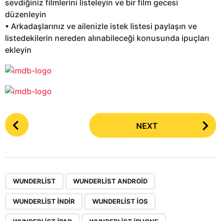
sevdiğiniz filmlerini listeleyin ve bir film gecesi
düzenleyin
• Arkadaşlarınız ve ailenizle istek listesi paylaşın ve
listedekilerin nereden alınabileceği konusunda ipuçları
ekleyin
P
NEXT
o
s
t
P
,
,
,
,
,
a
WUNDERLIST
WUNDERLIST ANDROID
g
WUNDERLIST INDIR
WUNDERLIST IOS
i