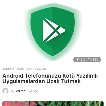
510
560
ANDROID
,
MOBIL UYGULAMALAR
Android Telefonunuzu Kötü Yazılımlı
Uygulamalardan Uzak Tutmak
by
editor
7 yıl ago
7
y
ı
l