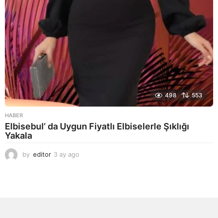
498
553
HABER
Elbisebul’ da Uygun Fiyatlı Elbiselerle Şıklığı
Yakala
by
editor
3 ay ago
2
a
y
a
g
o