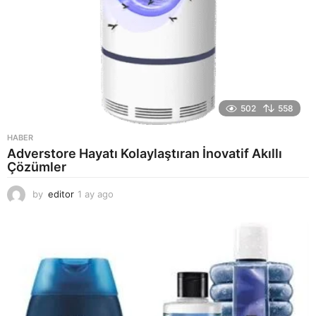
502
558
HABER
Adverstore Hayatı Kolaylaştıran İnovatif Akıllı
Çözümler
by
editor
1 ay ago
2
a
y
a
g
o