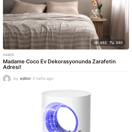
492
540
HABER
Madame Coco Ev Dekorasyonunda Zarafetin
Adresi!
by
editor
3 hafta ago
2
a
y
a
g
o