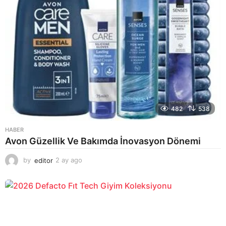
482
538
HABER
Avon Güzellik Ve Bakımda İnovasyon Dönemi
by
editor
2 ay ago
2
a
y
a
g
o