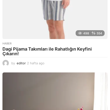
498
554
HABER
Dagi Pijama Takımları ile Rahatlığın Keyfini
Çıkarın!
by
editor
2 hafta ago
2
a
y
a
g
o