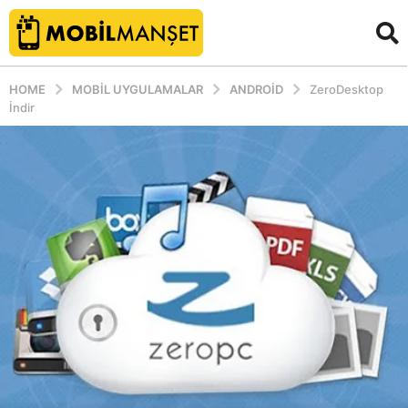
HOME
MOBIL UYGULAMALAR
ANDROID
ZeroDesktop
İndir