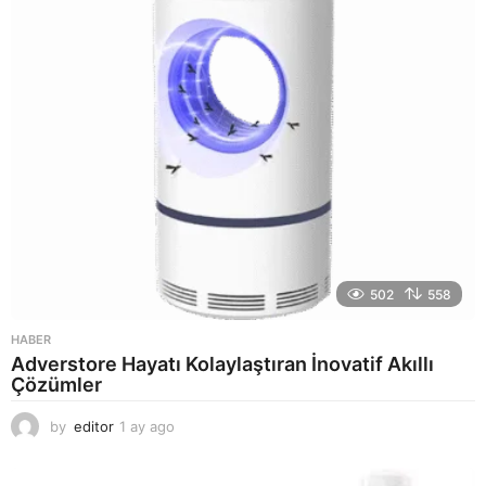
g
o
502
558
HABER
Adverstore Hayatı Kolaylaştıran İnovatif Akıllı
Çözümler
by
editor
1 ay ago
2
a
y