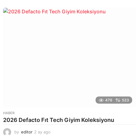
a
y
a
g
o
479
533
HABER
2026 Defacto Fıt Tech Giyim Koleksiyonu
by
editor
2 ay ago
2
a