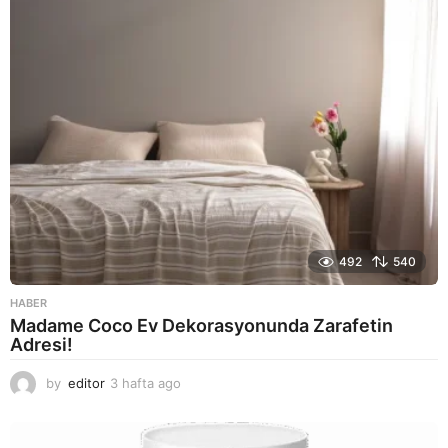
g
o
492
540
HABER
Madame Coco Ev Dekorasyonunda Zarafetin
Adresi!
by
editor
3 hafta ago
2
a
y
a