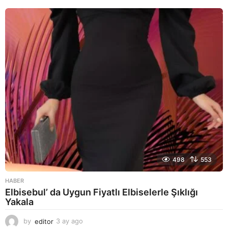
y
a
g
o
498
553
HABER
Elbisebul’ da Uygun Fiyatlı Elbiselerle Şıklığı
Yakala
by
editor
3 ay ago
2