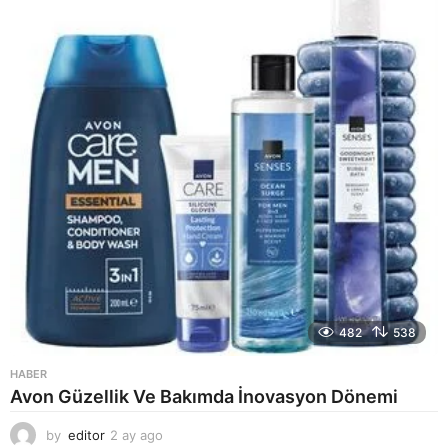
a
g
o
482
538
HABER
Avon Güzellik Ve Bakımda İnovasyon Dönemi
by
editor
2 ay ago
2