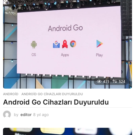
a
g
o
471
524
ANDROID
ANDROID GO CIHAZLARI DUYURULDU
Android Go Cihazları Duyuruldu
by
editor
8 yıl ago
8
y
ı
l