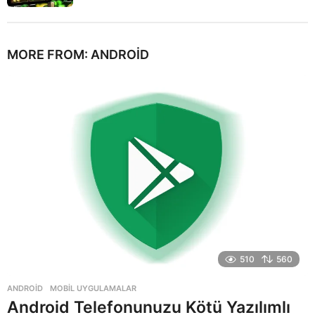
MORE FROM:
ANDROID
510
560
ANDROID
,
MOBIL UYGULAMALAR
Android Telefonunuzu Kötü Yazılımlı