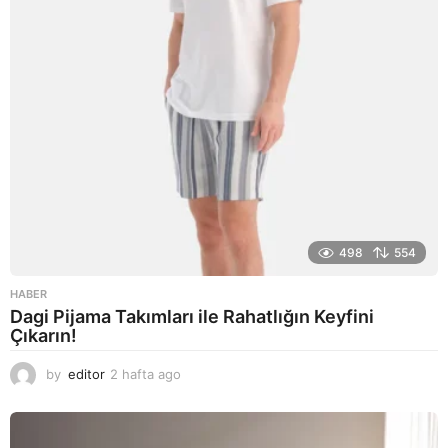
o
498
554
HABER
Dagi Pijama Takımları ile Rahatlığın Keyfini
Çıkarın!
by
editor
2 hafta ago
2
a
y
a