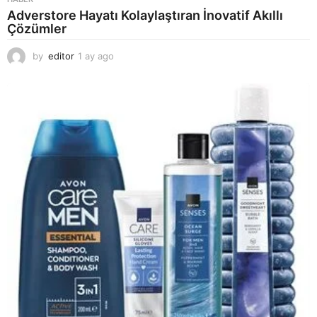
Adverstore Hayatı Kolaylaştıran İnovatif Akıllı
Çözümler
by
editor
1 ay ago
2
a
y
a
g
o