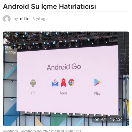
Android Su İçme Hatırlatıcısı
by
editor
8 yıl ago
8
y
ı
l
a
g
o
471
524
ANDROID
ANDROID GO CIHAZLARI DUYURULDU