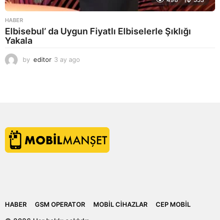
HABER
Elbisebul’ da Uygun Fiyatlı Elbiselerle Şıklığı
Yakala
by
editor
3 ay ago
2
a
y
a
g
o
HABER
GSM OPERATOR
MOBIL CIHAZLAR
CEP MOBIL