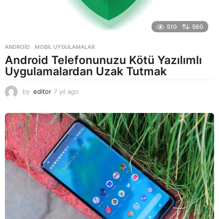
510
560
ANDROID
,
MOBIL UYGULAMALAR
Android Telefonunuzu Kötü Yazılımlı
Uygulamalardan Uzak Tutmak
by
editor
7 yıl ago
7
y
ı
l
a
g
o