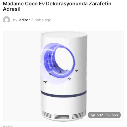
Madame Coco Ev Dekorasyonunda Zarafetin
Adresi!
by
editor
3 hafta ago
2
a
y
a
g
o
502
558
HABER