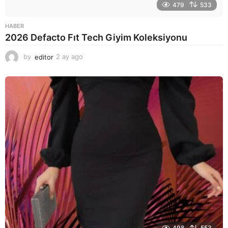
479
533
HABER
2026 Defacto Fıt Tech Giyim Koleksiyonu
by
editor
2 ay ago
2
a
y
a
g
o
498
553