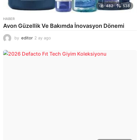
482
538
HABER
Avon Güzellik Ve Bakımda İnovasyon Dönemi
by
editor
2 ay ago
2
a
y
a
g
o