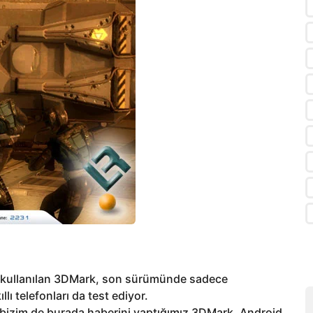
in kullanılan 3DMark, son sürümünde sadece
llı telefonları da test ediyor.
 bizim de burada haberini yaptığımız 3DMark, Android