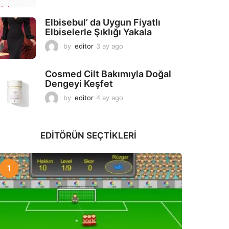
a
y
Elbisebul’ da Uygun Fiyatlı
a
Elbiselerle Şıklığı Yakala
g
o
by
editor
3 ay ago
2
a
y
Cosmed Cilt Bakımıyla Doğal
a
Dengeyi Keşfet
g
o
by
editor
4 ay ago
3
a
y
a
EDITÖRÜN SEÇTIKLERI
g
o
1