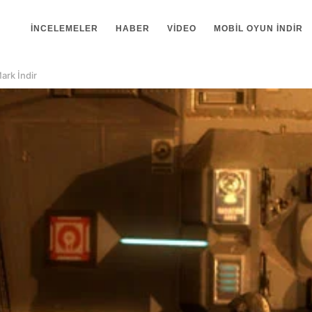
İNCELEMELER
HABER
VIDEO
MOBIL OYUN INDIR
ark İndir