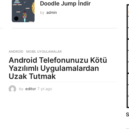
Doodle Jump İndir
by
admin
ANDROID
,
MOBIL UYGULAMALAR
Android Telefonunuzu Kötü
Yazılımlı Uygulamalardan
Uzak Tutmak
by
editor
7 yıl ago
7
y
ı
l
a
S
g
o