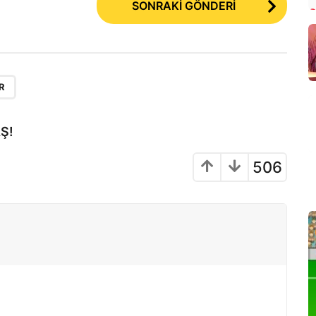
SONRAKİ GÖNDERİ
R
Ş!
506