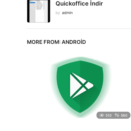
Quickoffice İndir
by
admin
MORE FROM:
ANDROID
510
560