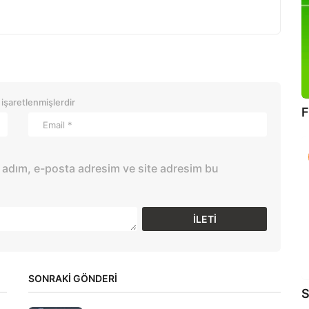
 işaretlenmişlerdir
F
 adım, e-posta adresim ve site adresim bu
SONRAKİ GÖNDERİ
S