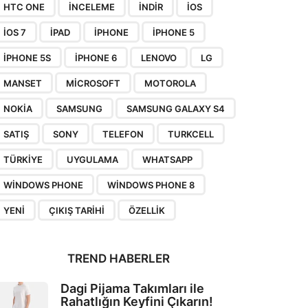
HTC ONE
INCELEME
INDIR
IOS
IOS 7
IPAD
IPHONE
IPHONE 5
IPHONE 5S
IPHONE 6
LENOVO
LG
MANSET
MICROSOFT
MOTOROLA
NOKIA
SAMSUNG
SAMSUNG GALAXY S4
SATIŞ
SONY
TELEFON
TURKCELL
TÜRKIYE
UYGULAMA
WHATSAPP
WINDOWS PHONE
WINDOWS PHONE 8
YENI
ÇIKIŞ TARIHI
ÖZELLIK
TREND HABERLER
Dagi Pijama Takımları ile
Rahatlığın Keyfini Çıkarın!