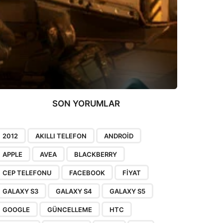
SON YORUMLAR
2012
AKILLI TELEFON
ANDROID
APPLE
AVEA
BLACKBERRY
CEP TELEFONU
FACEBOOK
FIYAT
GALAXY S3
GALAXY S4
GALAXY S5
GOOGLE
GÜNCELLEME
HTC