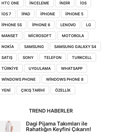
HTC ONE
INCELEME
INDIR
IOS
IOS 7
IPAD
IPHONE
IPHONE 5
IPHONE 5S
IPHONE 6
LENOVO
LG
MANSET
MICROSOFT
MOTOROLA
NOKIA
SAMSUNG
SAMSUNG GALAXY S4
SATIŞ
SONY
TELEFON
TURKCELL
TÜRKIYE
UYGULAMA
WHATSAPP
WINDOWS PHONE
WINDOWS PHONE 8
YENI
ÇIKIŞ TARIHI
ÖZELLIK
TREND HABERLER
Dagi Pijama Takımları ile
Rahatlığın Keyfini Çıkarın!