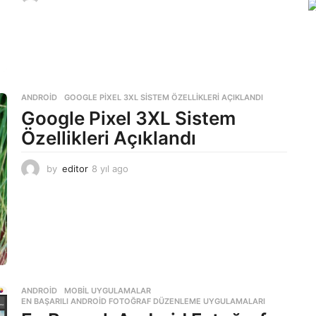
y
ı
l
a
g
o
ANDROID
GOOGLE PIXEL 3XL SISTEM ÖZELLIKLERI AÇIKLANDI
Google Pixel 3XL Sistem
Özellikleri Açıklandı
by
editor
8 yıl ago
8
y
ı
l
a
g
o
ANDROID
,
MOBIL UYGULAMALAR
EN BAŞARILI ANDROID FOTOĞRAF DÜZENLEME UYGULAMALARI