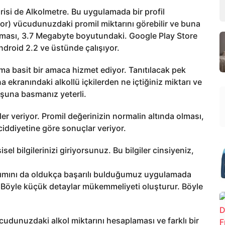
risi de Alkolmetre. Bu uygulamada bir profil
yor) vücudunuzdaki promil miktarını görebilir ve buna
laması, 3.7 Megabyte boyutundaki. Google Play Store
ndroid 2.2 ve üstünde çalışıyor.
ma basit bir amaca hizmet ediyor. Tanıtılacak pek
 ekranındaki alkollü içkilerden ne içtiğiniz miktarı ve
tuşuna basmanız yeterli.
ler veriyor. Promil değerinizin normalin altında olması,
ddiyetine göre sonuçlar veriyor.
 bilgilerinizi giriyorsunuz. Bu bilgiler cinsiyeniz,
rımını da oldukça başarılı bulduğumuz uygulamada
ş. Böyle küçük detaylar mükemmeliyeti oluşturur. Böyle
cudunuzdaki alkol miktarını hesaplaması ve farklı bir