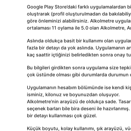
Google Play Store’daki farklı uygulamalardan bi
oluştrarak (profil oluşturulmadan da bakılabili
göre önleminizi alabilirsiniz. Alkolmetre uygu
ortalaması 11 oylama ile 5.0 olan Alkolmetre, A
Aslında oldukça basit bir kullanımı olan uygula
fazla bir detayı da yok aslında. Uygulamanın ana
kaç saattir içtiğinizi belirledikten sonra onay 
Bu bilgileri girdikten sonra uygulama size tepki
çok üstünde olması gibi durumlarda durumun ci
Uygulamanın hesabım bölümünde ise kendi kişisel
isminiz, kilonuz ve boyunuzdan oluşuyor.
Alkolmetre’nin arayüzü de oldukça sade. Tasa
seçenek barları bile bira deseni ile hazırlanmı
bir detayı kullanması çok güzel.
Küçük boyutu, kolay kullanımı, şık arayüzü, vü