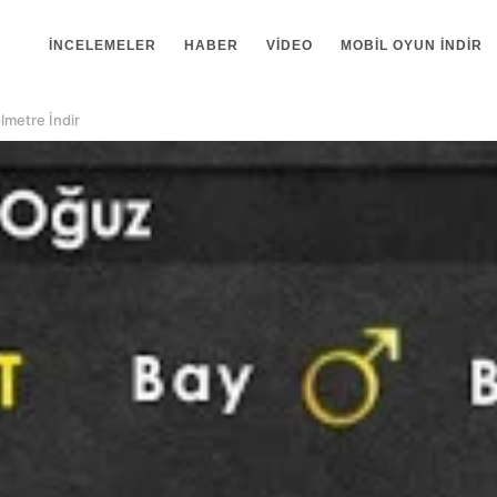
İNCELEMELER
HABER
VIDEO
MOBIL OYUN INDIR
lmetre İndir