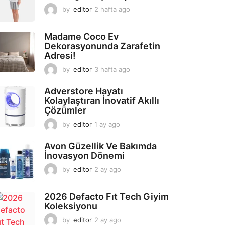
by
editor
2 hafta ago
2
a
y
Madame Coco Ev
a
Dekorasyonunda Zarafetin
g
Adresi!
o
by
editor
3 hafta ago
2
a
y
Adverstore Hayatı
a
Kolaylaştıran İnovatif Akıllı
g
Çözümler
o
by
editor
1 ay ago
2
a
y
Avon Güzellik Ve Bakımda
a
İnovasyon Dönemi
g
by
editor
2 ay ago
2
o
a
y
2026 Defacto Fıt Tech Giyim
a
Koleksiyonu
g
o
by
editor
2 ay ago
2