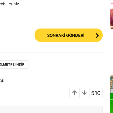
bilirsiniz.
SONRAKİ GÖNDERİ
OLMETRE INDIR
Ş!
510