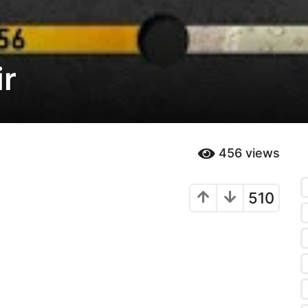
ir
456
views
510