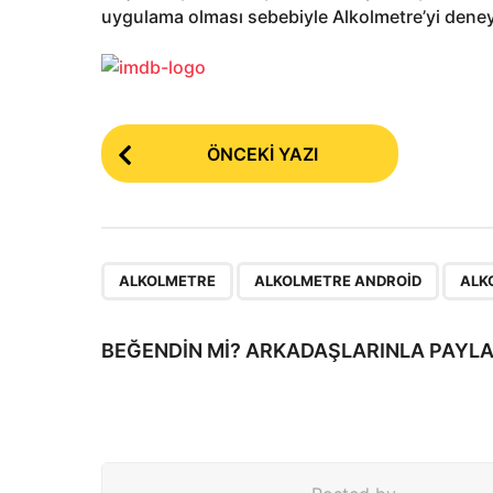
uygulama olması sebebiyle Alkolmetre’yi deneye
P
ÖNCEKI YAZI
o
s
t
P
,
,
ALKOLMETRE
ALKOLMETRE ANDROID
ALK
a
g
BEĞENDIN MI? ARKADAŞLARINLA PAYLA
i
n
a