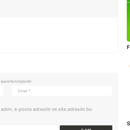
F
 işaretlenmişlerdir
 adım, e-posta adresim ve site adresim bu
S