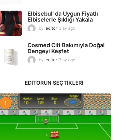
a
y
Elbisebul’ da Uygun Fiyatlı
a
Elbiselerle Şıklığı Yakala
g
o
by
editor
3 ay ago
2
a
y
Cosmed Cilt Bakımıyla Doğal
a
Dengeyi Keşfet
g
o
by
editor
3 ay ago
3
a
y
a
EDITÖRÜN SEÇTIKLERI
g
o
1