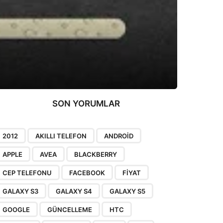
SON YORUMLAR
2012
AKILLI TELEFON
ANDROID
APPLE
AVEA
BLACKBERRY
CEP TELEFONU
FACEBOOK
FIYAT
GALAXY S3
GALAXY S4
GALAXY S5
GOOGLE
GÜNCELLEME
HTC