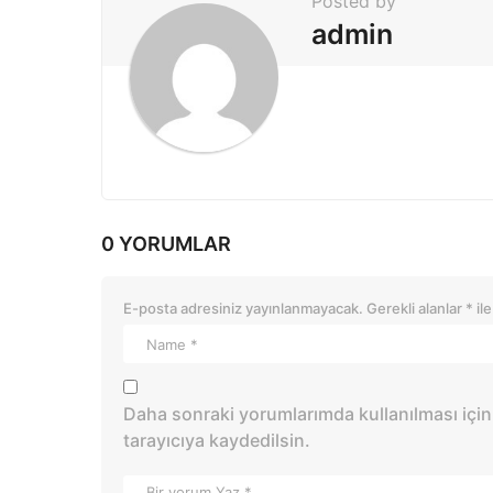
t
Posted by
i
admin
o
n
0 YORUMLAR
E-posta adresiniz yayınlanmayacak.
Gerekli alanlar
*
ile
Daha sonraki yorumlarımda kullanılması için
tarayıcıya kaydedilsin.