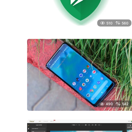
510
560
490
542