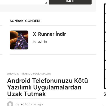
SONRAKİ GÖNDERİ
X-Runner İndir
by
admin
ANDROID
,
MOBIL UYGULAMALAR
Android Telefonunuzu Kötü
Yazılımlı Uygulamalardan
Uzak Tutmak
S
by
editor
7 yıl ago
7