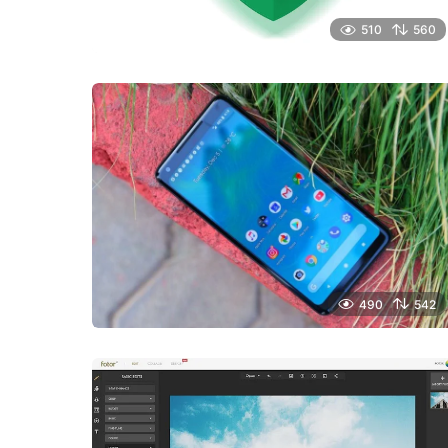
510
560
490
542