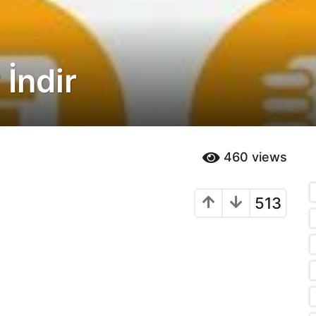
İndir
460
views
513