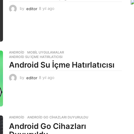
by
editor
8 yıl ago
8
y
ı
l
a
g
o
ANDROID
,
MOBIL UYGULAMALAR
ANDROID SU İÇME HATIRLATICISI
Android Su İçme Hatırlatıcısı
by
editor
8 yıl ago
8
y
ı
l
a
g
o
ANDROID
ANDROID GO CIHAZLARI DUYURULDU
Android Go Cihazları