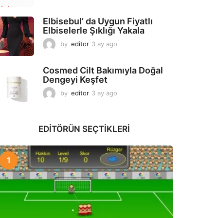
a
y
Elbisebul’ da Uygun Fiyatlı
a
Elbiselerle Şıklığı Yakala
g
o
by
editor
3 ay ago
2
a
y
Cosmed Cilt Bakımıyla Doğal
a
Dengeyi Keşfet
g
o
by
editor
3 ay ago
3
a
y
a
EDITÖRÜN SEÇTIKLERI
g
o
1