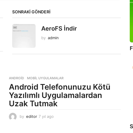
SONRAKİ GÖNDERİ
AeroFS İndir
by
admin
F
ANDROID
,
MOBIL UYGULAMALAR
Android Telefonunuzu Kötü
Yazılımlı Uygulamalardan
Uzak Tutmak
by
editor
7 yıl ago
7
y
S
ı