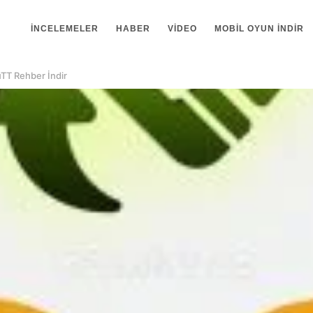
İNCELEMELER
HABER
VIDEO
MOBIL OYUN INDIR
TT Rehber İndir