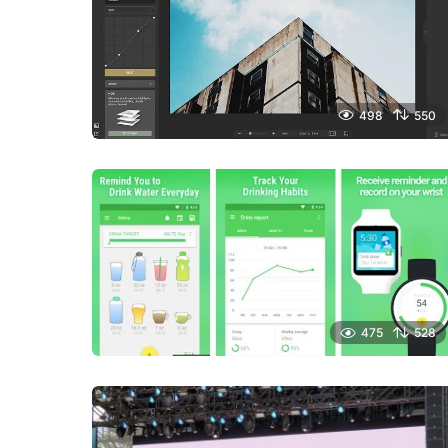
498
550
475
528