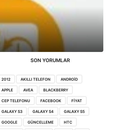
SON YORUMLAR
2012
AKILLI TELEFON
ANDROID
APPLE
AVEA
BLACKBERRY
CEP TELEFONU
FACEBOOK
FIYAT
GALAXY S3
GALAXY S4
GALAXY S5
GOOGLE
GÜNCELLEME
HTC