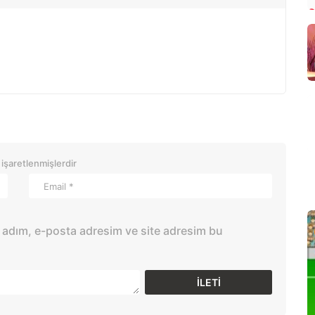
 işaretlenmişlerdir
 adım, e-posta adresim ve site adresim bu