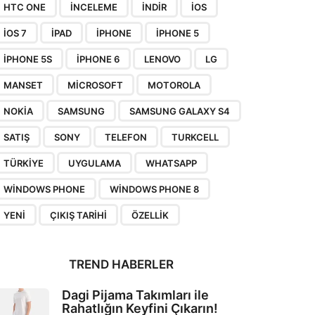
HTC ONE
INCELEME
INDIR
IOS
IOS 7
IPAD
IPHONE
IPHONE 5
IPHONE 5S
IPHONE 6
LENOVO
LG
MANSET
MICROSOFT
MOTOROLA
NOKIA
SAMSUNG
SAMSUNG GALAXY S4
SATIŞ
SONY
TELEFON
TURKCELL
TÜRKIYE
UYGULAMA
WHATSAPP
WINDOWS PHONE
WINDOWS PHONE 8
YENI
ÇIKIŞ TARIHI
ÖZELLIK
TREND HABERLER
Dagi Pijama Takımları ile
Rahatlığın Keyfini Çıkarın!