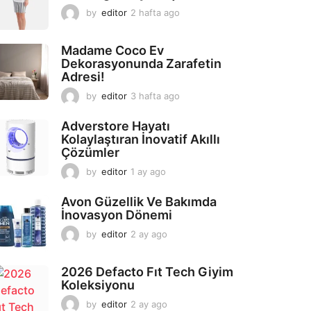
by
editor
2 hafta ago
2
a
y
Madame Coco Ev
a
Dekorasyonunda Zarafetin
g
Adresi!
o
by
editor
3 hafta ago
2
a
y
Adverstore Hayatı
a
Kolaylaştıran İnovatif Akıllı
g
Çözümler
o
by
editor
1 ay ago
2
a
y
Avon Güzellik Ve Bakımda
a
İnovasyon Dönemi
g
by
editor
2 ay ago
2
o
a
y
2026 Defacto Fıt Tech Giyim
a
Koleksiyonu
g
o
by
editor
2 ay ago
2