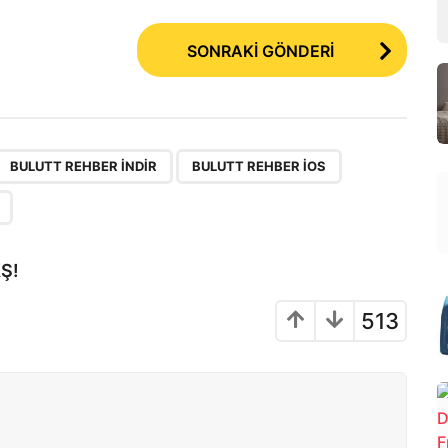
SONRAKİ GÖNDERİ
,
,
,
BULUTT REHBER INDIR
BULUTT REHBER IOS
Ş!
513