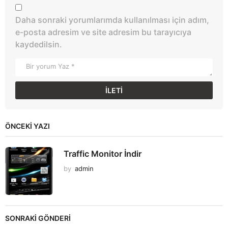
Daha sonraki yorumlarımda kullanılması için adım,
e-posta adresim ve site adresim bu tarayıcıya
kaydedilsin.
ÖNCEKI YAZI
Traffic Monitor İndir
by
admin
SONRAKİ GÖNDERİ