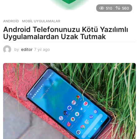
510
560
ANDROID
,
MOBIL UYGULAMALAR
Android Telefonunuzu Kötü Yazılımlı
Uygulamalardan Uzak Tutmak
by
editor
7 yıl ago
7
y
ı
l
a
g
o