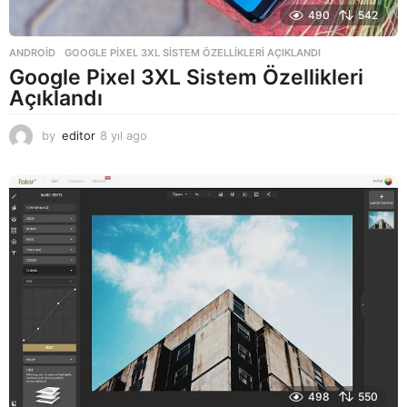
490
542
ANDROID
GOOGLE PIXEL 3XL SISTEM ÖZELLIKLERI AÇIKLANDI
Google Pixel 3XL Sistem Özellikleri
Açıklandı
by
editor
8 yıl ago
8
y
ı
l
a
g
o
498
550