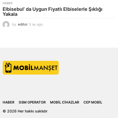
HABER
Elbisebul’ da Uygun Fiyatlı Elbiselerle Şıklığı
Yakala
by
editor
3 ay ago
2
a
y
a
g
o
HABER
GSM OPERATOR
MOBIL CIHAZLAR
CEP MOBIL
© 2026 Her hakkı saklıdır