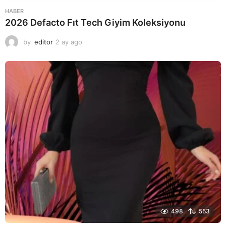
HABER
2026 Defacto Fıt Tech Giyim Koleksiyonu
by
editor
2 ay ago
2
a
y
a
g
o
498
553