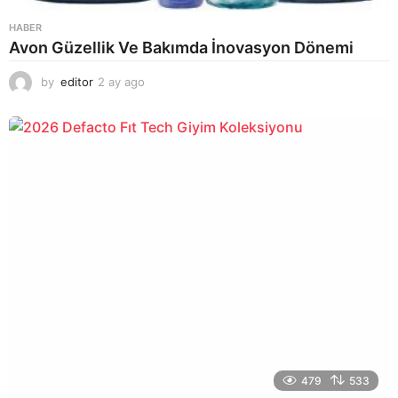
HABER
Avon Güzellik Ve Bakımda İnovasyon Dönemi
by
editor
2 ay ago
2
a
y
a
g
o
479
533