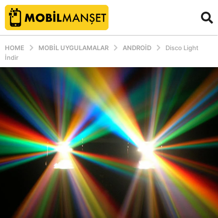
HOME
MOBIL UYGULAMALAR
ANDROID
Disco Light
İndir