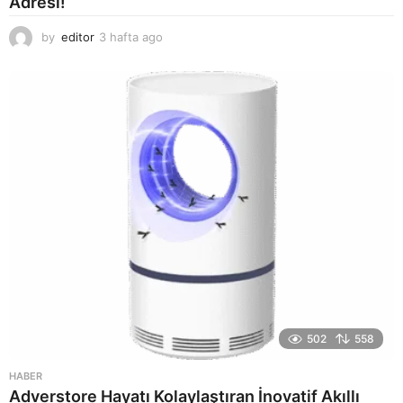
Adresi!
by
editor
3 hafta ago
2
a
y
a
g
o
502
558
HABER
Adverstore Hayatı Kolaylaştıran İnovatif Akıllı