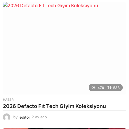
y
a
g
o
479
533
HABER
2026 Defacto Fıt Tech Giyim Koleksiyonu
by
editor
2 ay ago
2
a
y