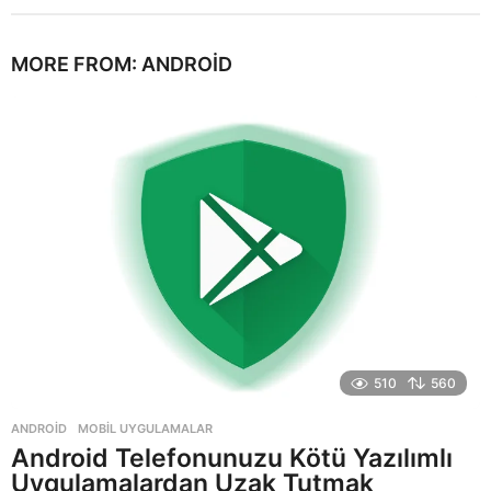
MORE FROM:
ANDROID
510
560
ANDROID
,
MOBIL UYGULAMALAR
Android Telefonunuzu Kötü Yazılımlı
Uygulamalardan Uzak Tutmak