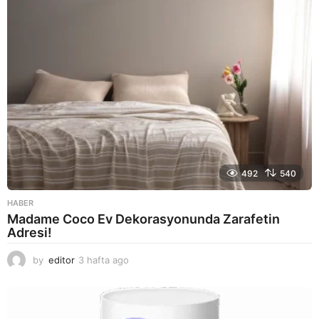
o
492
540
HABER
Madame Coco Ev Dekorasyonunda Zarafetin
Adresi!
by
editor
3 hafta ago
2
a
y
a
g