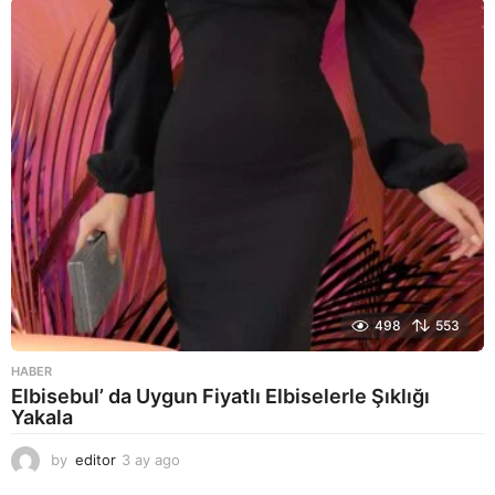
a
g
o
498
553
HABER
Elbisebul’ da Uygun Fiyatlı Elbiselerle Şıklığı
Yakala
by
editor
3 ay ago
2
a