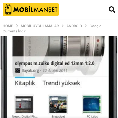
HOME
MOBIL UYGULAMALAR
ANDROID
Google
Currents İndir