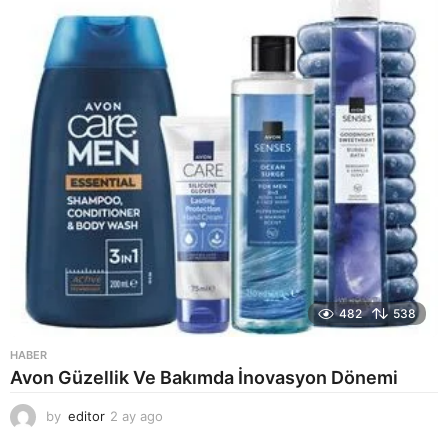
g
o
482
538
HABER
Avon Güzellik Ve Bakımda İnovasyon Dönemi
by
editor
2 ay ago
2
a