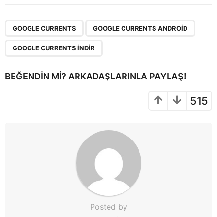
t
P
,
,
a
GOOGLE CURRENTS
GOOGLE CURRENTS ANDROID
g
GOOGLE CURRENTS INDIR
i
n
BEĞENDIN MI? ARKADAŞLARINLA PAYLAŞ!
a
t
515
i
o
n
Posted by