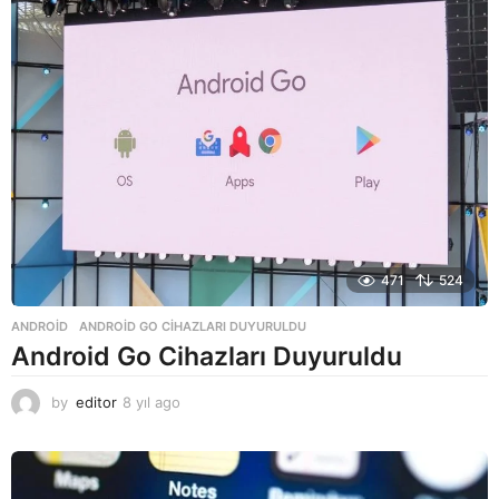
g
o
471
524
ANDROID
ANDROID GO CIHAZLARI DUYURULDU
Android Go Cihazları Duyuruldu
by
editor
8 yıl ago
8
y
ı
l
a