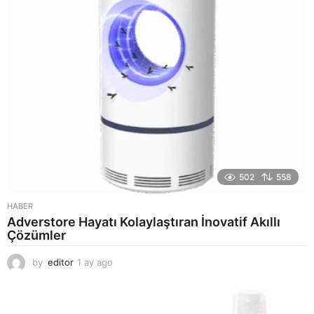
o
502
558
HABER
Adverstore Hayatı Kolaylaştıran İnovatif Akıllı
Çözümler
by
editor
1 ay ago
2
a
y
a