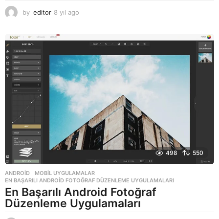
by
editor
8 yıl ago
8
y
ı
l
a
g
o
498
550
ANDROID
,
MOBIL UYGULAMALAR
EN BAŞARILI ANDROID FOTOĞRAF DÜZENLEME UYGULAMALARI
En Başarılı Android Fotoğraf
Düzenleme Uygulamaları