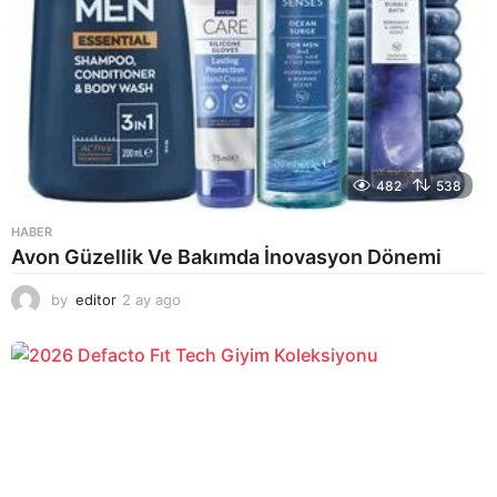
482
538
HABER
Avon Güzellik Ve Bakımda İnovasyon Dönemi
by
editor
2 ay ago
2
a
y
a
g
o