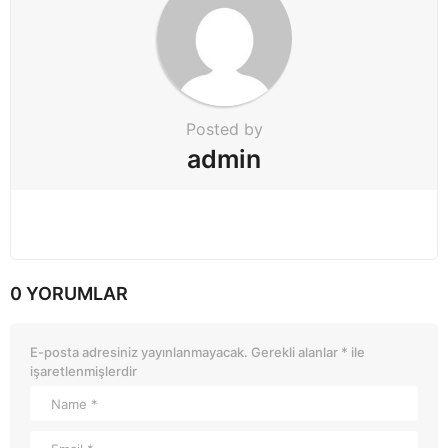
t
i
o
n
Posted by
admin
0 YORUMLAR
E-posta adresiniz yayınlanmayacak.
Gerekli alanlar
*
ile
işaretlenmişlerdir