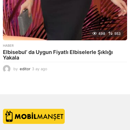
498
553
HABER
Elbisebul’ da Uygun Fiyatlı Elbiselerle Şıklığı
Yakala
by
editor
3 ay ago
2
a
y
a
g
o