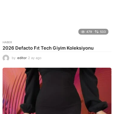
479
533
HABER
2026 Defacto Fıt Tech Giyim Koleksiyonu
by
editor
2 ay ago
2
a
y
a
g
o