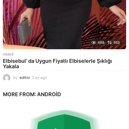
498
553
HABER
Elbisebul’ da Uygun Fiyatlı Elbiselerle Şıklığı
Yakala
by
editor
3 ay ago
2
a
y
MORE FROM:
ANDROID
a
g
o