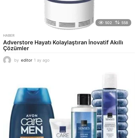
502
558
HABER
Adverstore Hayatı Kolaylaştıran İnovatif Akıllı
Çözümler
by
editor
1 ay ago
2
a
y
a
g
o