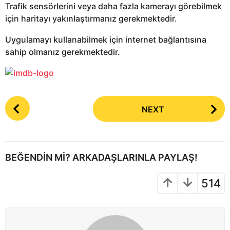
Trafik sensörlerini veya daha fazla kamerayı görebilmek
için haritayı yakınlaştırmanız gerekmektedir.
Uygulamayı kullanabilmek için internet bağlantısına
sahip olmanız gerekmektedir.
P
NEXT
o
s
t
P
BEĞENDIN MI? ARKADAŞLARINLA PAYLAŞ!
a
g
514
i
n
a