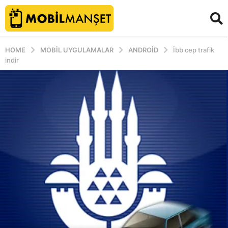
HOME
MOBIL UYGULAMALAR
ANDROID
İbb cep trafik
indir