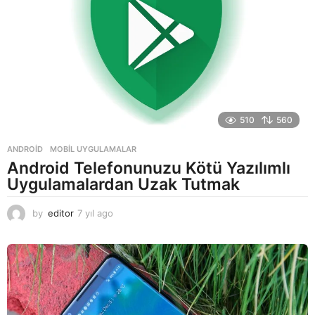
510
560
ANDROID
,
MOBIL UYGULAMALAR
Android Telefonunuzu Kötü Yazılımlı
Uygulamalardan Uzak Tutmak
by
editor
7 yıl ago
7
y
ı
l
a
g
o