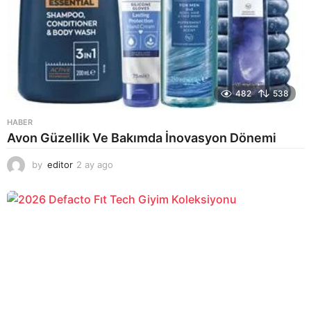
482
538
HABER
Avon Güzellik Ve Bakımda İnovasyon Dönemi
by
editor
2 ay ago
2
a
y
a
g
o