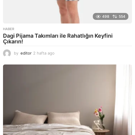
498
554
HABER
Dagi Pijama Takımları ile Rahatlığın Keyfini
Çıkarın!
by
editor
2 hafta ago
2
a
y
a
g
o