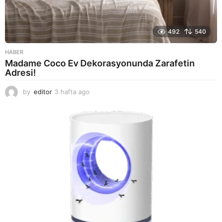
492
540
HABER
Madame Coco Ev Dekorasyonunda Zarafetin
Adresi!
by
editor
3 hafta ago
2
a
y
a
g
o