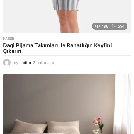
498
554
HABER
Dagi Pijama Takımları ile Rahatlığın Keyfini
Çıkarın!
by
editor
2 hafta ago
2
a
y
a
g
o