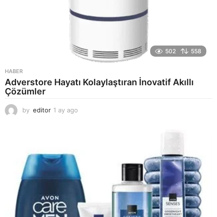
502
558
HABER
Adverstore Hayatı Kolaylaştıran İnovatif Akıllı
Çözümler
by
editor
1 ay ago
2
a
y
a
g
o