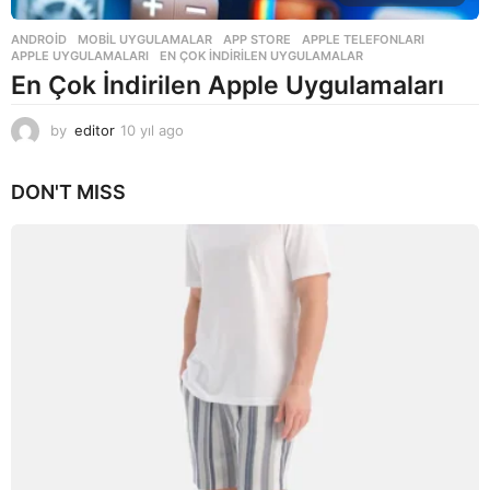
ANDROID
,
MOBIL UYGULAMALAR
APP STORE
,
APPLE TELEFONLARI
,
APPLE UYGULAMALARI
,
EN ÇOK INDIRILEN UYGULAMALAR
En Çok İndirilen Apple Uygulamaları
by
editor
10 yıl ago
1
0
y
DON'T MISS
ı
l
a
g
o