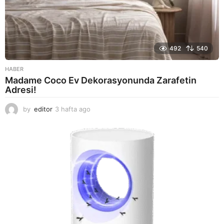
492
540
HABER
Madame Coco Ev Dekorasyonunda Zarafetin
Adresi!
by
editor
3 hafta ago
2
a
y
a
g
o