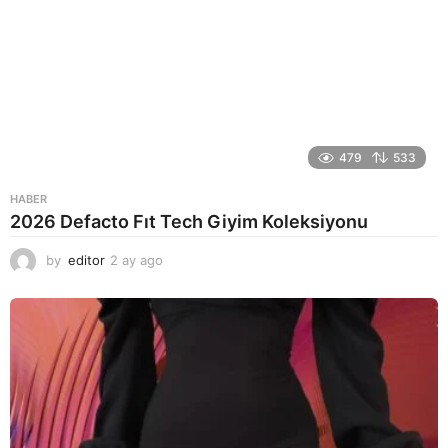
479
533
HABER
2026 Defacto Fıt Tech Giyim Koleksiyonu
by
editor
2 ay ago
2
a
y
a
g
o