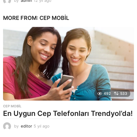
by
admin
12 yıl ago
1
2
y
MORE FROM:
CEP MOBIL
ı
l
a
g
o
492
533
CEP MOBIL
En Uygun Cep Telefonları Trendyol’da!
by
editor
5 yıl ago
5
y