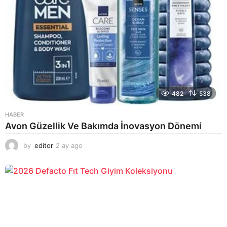
482
538
HABER
Avon Güzellik Ve Bakımda İnovasyon Dönemi
by
editor
2 ay ago
2
a
y
a
g
o