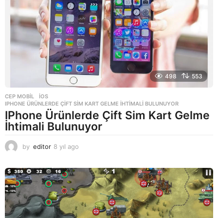
o
498
553
CEP MOBIL
,
IOS
IPHONE ÜRÜNLERDE ÇIFT SIM KART GELME İHTIMALI BULUNUYOR
IPhone Ürünlerde Çift Sim Kart Gelme
İhtimali Bulunuyor
by
editor
8 yıl ago
8
y
ı
l
a
g
o