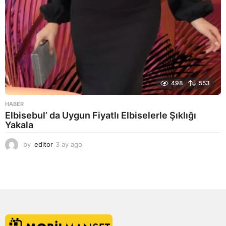
498
553
HABER
Elbisebul’ da Uygun Fiyatlı Elbiselerle Şıklığı
Yakala
by
editor
3 ay ago
2
a
y
a
g
o