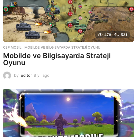
478
531
CEP MOBIL
MOBILDE VE BILGISAYARDA STRATEJI OYUNU
Mobilde ve Bilgisayarda Strateji
Oyunu
by
editor
8 yıl ago
8
y
ı
l
a
g
o