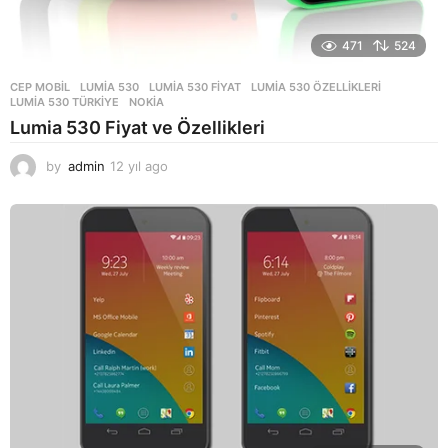
471
524
CEP MOBIL
LUMIA 530
,
LUMIA 530 FIYAT
,
LUMIA 530 ÖZELLIKLERI
,
LUMIA 530 TÜRKIYE
,
NOKIA
Lumia 530 Fiyat ve Özellikleri
by
admin
12 yıl ago
1
2
y
ı
l
a
g
o