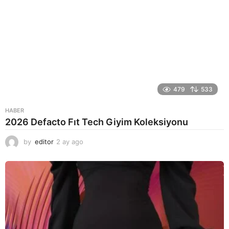
479
533
HABER
2026 Defacto Fıt Tech Giyim Koleksiyonu
by
editor
2 ay ago
2
a
y
a
g
o