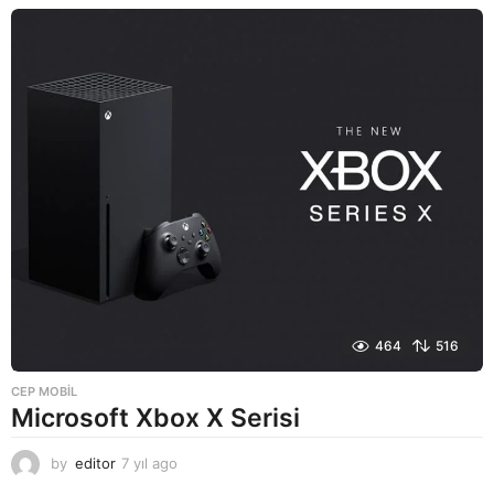
ı
l
a
g
o
464
516
CEP MOBIL
Microsoft Xbox X Serisi
by
editor
7 yıl ago
7
y