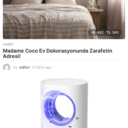
492
540
HABER
Madame Coco Ev Dekorasyonunda Zarafetin
Adresi!
by
editor
3 hafta ago
2
a
y
a
g
o