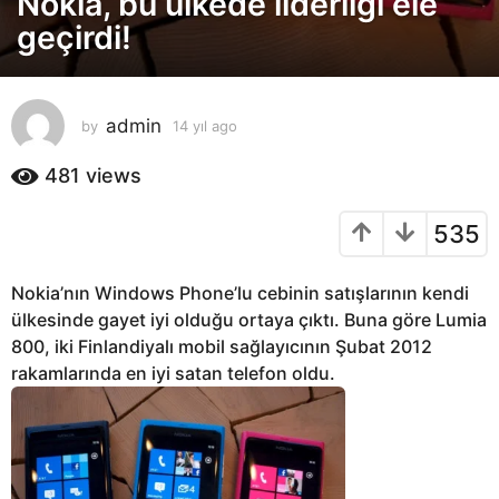
Nokia, bu ülkede liderliği ele
y
geçirdi!
ı
l
a
admin
by
14 yıl ago
1
g
4
o
y
481
views
1
ı
4
l
535
a
y
g
ı
o
l
Nokia’nın Windows Phone’lu cebinin satışlarının kendi
a
ülkesinde gayet iyi olduğu ortaya çıktı. Buna göre Lumia
g
800, iki Finlandiyalı mobil sağlayıcının Şubat 2012
o
rakamlarında en iyi satan telefon oldu.