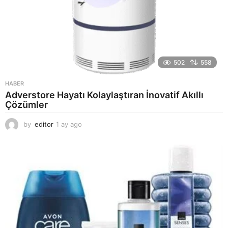
502
558
HABER
Adverstore Hayatı Kolaylaştıran İnovatif Akıllı
Çözümler
by
editor
1 ay ago
2
a
y
a
g
o