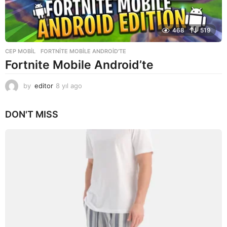
468
519
CEP MOBIL
FORTNITE MOBILE ANDROID'TE
Fortnite Mobile Android’te
by
editor
8 yıl ago
8
y
ı
DON'T MISS
l
a
g
o