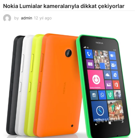
Nokia Lumialar kameralarıyla dikkat çekiyorlar
by
admin
12 yıl ago
1
2
y
ı
l
a
g
o